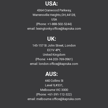
USA:
4364 Cranwood Parkway,
Warrensville Heights,OH,44128,
USA
(Phone: +1-888-502-5244)
email:
lexingtonky.office@kapruka.com
UK:
145-157 St John Street, London
EC1V 4PY,
United Kingdom
(Phone: +44-203-769-0961)
email:
london.office@kapruka.com
AUS:
440 Collins St
Level 9,#331,
Melbourne VIC 3000
(Phone: +61-391-112-322)
email:
melbourne.office@kapruka.com