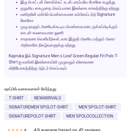
இரு பொட்டன் பிளாக்கெட் உடன் பாரம்பரிய போலோ கழுத்து
குறுகிய கைமுறை, வெப்பமான இலங்கை காலத்திற்கு ஏற்றது
மனிதரின் மார்பில் மென்மையான எம்பிராய்டர்டு Signature
லோகோ
முழு நாளும் அணியக்கூடிய மென்மையான, மூச்சுப்பிடிக்கும்
காடன்-கலவையான துணி
சாதாரண வெளியீடுகள், வார இறுதி அணிய மற்றும் அரை-
அதிகாரிக நிகழ்வுகளுக்கு ஏற்றது
Kapruka இல் Signature Men s Leaf Green Regular Fit Polo T-
Shirt ஐ வாங்கி இலங்கையின் முழுவதும் விரைவான
விநியோகத்திற்கு ஆர்டர் செய்யவும்.
ஷாப்பிங் வகைகளைச் சேர்ந்தது:
T-SHIRT
NEWARRIVALS
SIGNATUREMEN`SPOLOT-SHIRT
MEN`SPOLOT-SHIRT
SIGNATUREPOLOT-SHIRT
MEN`SPOLOCOLLECTION
4.9 average based on 42 reviews.
✭
✭
✭
✭
✭