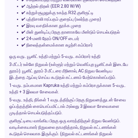
✔ ஆற்றல் திறன் (EER 2.80 W/W)
✔ சுற்றுச்சூழலுக்கு உகந்த R32 குளிரூட்டி
✔ புத்திசாலி ஈரப்பதம் குறைப்பு (உலர்ந்த முறை)
✔ இரவு வசதிக்கான தூக்க முறை
✔ மின் துண்டிப்பு பிறகு தானாகவே மீண்டும் செயல்படுதல்
✔ 24-மணி நேரம் ON/OFF டைமர்
✔ நிலைத்தன்மைக்கான சுழற்சி கம்பிரசர்
ஒரு வருட யூனிட் உத்தி மற்றும் 5-வருட கம்பிரசர் உத்தி
3 மீட்டர் உள்ளே நிறுவல் (உள்ளூர் மற்றும் வெளிப்புற யூனிட்கள் இடையே
தூரம்). யூனிட் தூரம் 3 மீட்டரை மீறினால், AC நிறுவ வேண்டிய
இடத்தை ஆய்வு செய்ய கூடுதல் கட்டணம் மேற்கொள்ளப்படும்.
1-வருட நம்பகமான Kapruka உத்தி மற்றும் கம்பிரசருக்கான 5-வருட
உத்தி + 3 இலவச சேவைகள்.
5-வருட உத்தி, நீங்கள் 1 வருடத்திற்குப் பிறகு நிறுவனத்துடன் சேவை
ஒப்பந்தத்தில் கையொப்பமிட்டால் அல்லது 3 இலவச சேவைகளை
முடித்தால் செயல்படுத்தப்படும்.
குளிரூட்டியை வாங்கிய பிறகு ஒரு வாரத்திற்குள் நிறுவ வேண்டும்.
வாடிக்கையாளர் நிறுவலை தாமதித்தால், நிறுவல் கட்டணங்கள்
கூடுதல் செலவாக இருக்கும். (நிறுவல் கட்டணங்கள் நிறுவல்