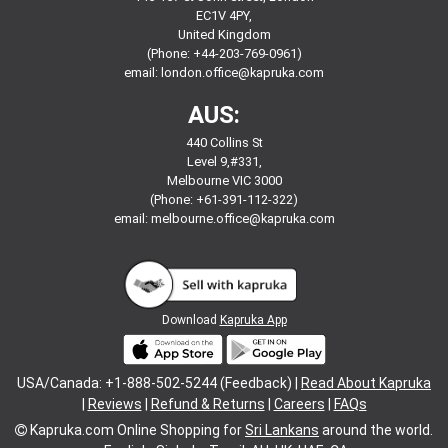
EC1V 4PY,
United Kingdom
(Phone: +44-203-769-0961)
email:
london.office@kapruka.com
AUS:
440 Collins St
Level 9,#331,
Melbourne VIC 3000
(Phone: +61-391-112-322)
email:
melbourne.office@kapruka.com
Download
Kapruka App
USA/Canada: +1-888-502-5244 (Feedback) |
Read About Kapruka
|
Reviews
|
Refund & Returns
|
Careers
|
FAQs
Kapruka.com
Online Shopping for
Sri Lankans
around the world.