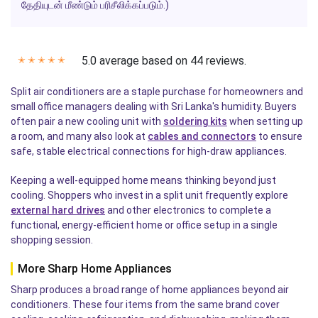
தேதியுடன் மீண்டும் பரிசீலிக்கப்படும்.)
5.0 average based on 44 reviews.
✭
✭
✭
✭
✭
Split air conditioners are a staple purchase for homeowners and
small office managers dealing with Sri Lanka's humidity. Buyers
often pair a new cooling unit with
soldering kits
when setting up
a room, and many also look at
cables and connectors
to ensure
safe, stable electrical connections for high-draw appliances.
Keeping a well-equipped home means thinking beyond just
cooling. Shoppers who invest in a split unit frequently explore
external hard drives
and other electronics to complete a
functional, energy-efficient home or office setup in a single
shopping session.
More Sharp Home Appliances
Sharp produces a broad range of home appliances beyond air
conditioners. These four items from the same brand cover