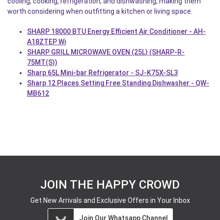
cooling, cooking, refrigeration, and dishwashing, making them
worth considering when outfitting a kitchen or living space.
SHARP 18000 BTU Energy Efficient Air Conditioner - AH-
A18ZTEP Wi
SHARP GRILL MICROWAVE OVEN (25L) (SHARP-R-
75MT(S))
Sharp 65L Mini-bar Refrigerator - SJ-K75X-SL3
Sharp 12 Places Setting Free Standing Dishwasher - QW-
MB612
JOIN THE HAPPY CROWD
Get New Arrivals and Exclusive Offers in Your Inbox
Join Our Whatsapp Channel