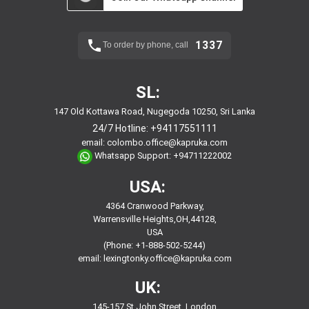
1337
To order by phone, call
SL:
147 Old Kottawa Road, Nugegoda 10250, Sri Lanka
24/7 Hotline:
+94117551111
email:
colombo.office@kapruka.com
Whatsapp Support:
+94711222002
USA:
4364 Cranwood Parkway,
Warrensville Heights,OH,44128,
USA
(Phone: +1-888-502-5244)
email:
lexingtonky.office@kapruka.com
UK:
145-157 St John Street, London