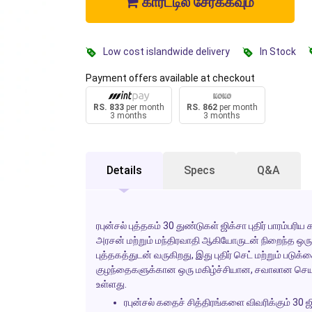
கார்ட்டில் சேர்க்கவும்
Low cost islandwide delivery
In Stock
Payment offers available at checkout
RS. 833
per month
RS. 862
per month
3 months
3 months
Details
Specs
Q&A
ரபுன்சல் புத்தகம் 30 துண்டுகள் ஜிக்சா புதிர் பாரம்பரிய
அரசன் மற்றும் மந்திரவாதி ஆகியோருடன் நிறைந்த ஒ
புத்தகத்துடன் வருகிறது, இது புதிர் செட் மற்றும் படு
குழந்தைகளுக்கான ஒரு மகிழ்ச்சியான, சவாலான செயல்
உள்ளது.
ரபுன்சல் கதைச் சித்திரங்களை விவரிக்கும் 30 