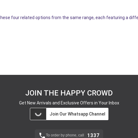
hese four related options from the same range, each featuring a diffe
JOIN THE HAPPY CROWD
Get New Arrivals and Exclusive Offers in Your Inbox
Join Our Whatsapp Channel
1337
To order by phone, call