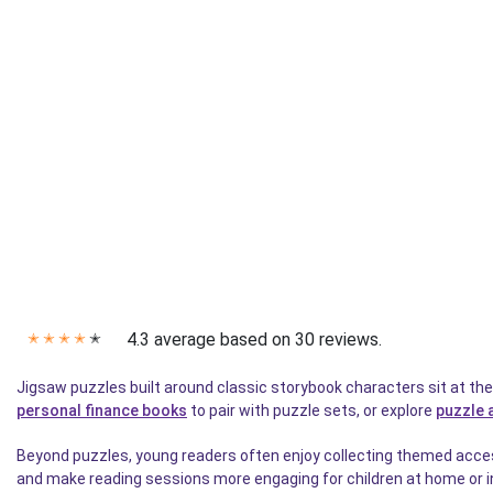
4.3 average based on 30 reviews.
✭
✭
✭
✭
✭
Jigsaw puzzles built around classic storybook characters sit at th
personal finance books
to pair with puzzle sets, or explore
puzzle 
Beyond puzzles, young readers often enjoy collecting themed access
and make reading sessions more engaging for children at home or i