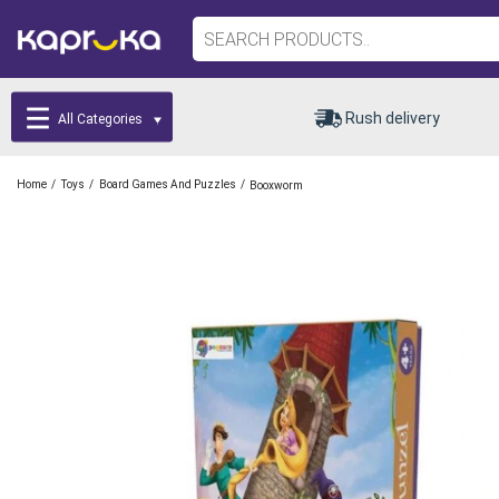
Rush delivery
All Categories
/
/
/
Home
Toys
Board Games And Puzzles
Booxworm