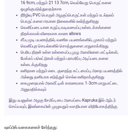
16 9cm, மற்றும் 21 13 7cm, வெவ்வேறு பொருட்களை
ஒழுங்குபடுத்துவதற்காக
நீரிழிவு PVC பொருள் அழகுப்பொருட்கள் மற்றும் உடல்நலம்
பொருட்களை ஈரமான நிலைகளில் உலர்த்துகிறது
வெளிப்படையான கருப்பு வடிவமைப்பு உள்ளடக்கங்களை
திறக்காமல் விரைவாக காண allows
சீப்பு மூடி பயணத்தில், வணிக பயணங்களில், முகாம் மற்றும்
வெளிப்புற செயல்களில் சொத்துகளை பாதுகாக்கிறது
பெரிய திறன் உள்ள உள்ளமைப்பு முழு அளவிலான பாட்டில்கள்,
மேக்கப் பலெட்டுகள் மற்றும் பராமரிப்பு அடிப்படைகளை
உள்ளடக்குகிறது
எளிதான மற்றும் எடை குறைந்த கட்டமைப்பு அதை பயணத்தில்
அல்லது தனியாக எடுத்துச் செல்ல எளிதாக்குகிறது
கைமுறையால் அளவீட்டின் காரணமாக 1-3cm மாறுபாட்டை
அனுமதிக்கவும்
இது பயனுள்ள அழகு சேமிப்பு பை அமைப்பை Kapruka இல் ஆர்டர்
செய்யவும், இலங்கையின் முழுவதும் வசதியான விநியோகத்திற்கு.
ஷாப்பிங் வகைகளைச் சேர்ந்தது: