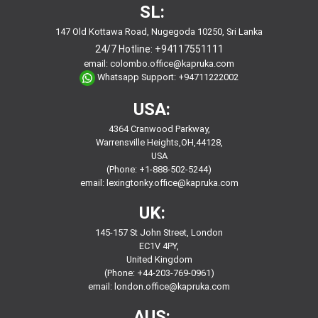
SL:
147 Old Kottawa Road, Nugegoda 10250, Sri Lanka
24/7 Hotline:
+94117551111
email:
colombo.office@kapruka.com
Whatsapp Support:
+94711222002
USA:
4364 Cranwood Parkway,
Warrensville Heights,OH,44128,
USA
(Phone: +1-888-502-5244)
email:
lexingtonky.office@kapruka.com
UK:
145-157 St John Street, London
EC1V 4PY,
United Kingdom
(Phone: +44-203-769-0961)
email:
london.office@kapruka.com
AUS: