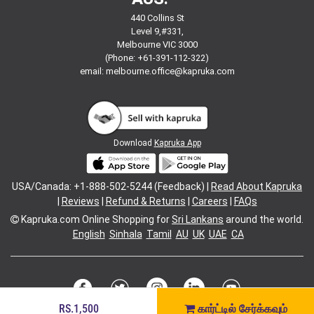
440 Collins St
Level 9,#331,
Melbourne VIC 3000
(Phone: +61-391-112-322)
email:
melbourne.office@kapruka.com
Download
Kapruka App
USA/Canada: +1-888-502-5244 (Feedback) |
Read About Kapruka
|
Reviews
|
Refund & Returns
|
Careers
|
FAQs
Kapruka.com
Online Shopping for
Sri Lankans
around the world.
English
Sinhala
Tamil
AU
UK
UAE
CA
RS.1,500
கார்ட்டில் சேர்க்கவும்