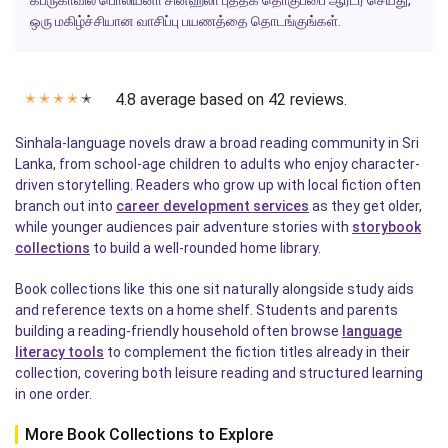
கப்ருகாவில் பொலியனா சினஹலா புத்தக தொகுப்பை ஆர்டர் செய்து,
ஒரு மகிழ்ச்சியான வாசிப்பு பயணத்தை தொடங்குங்கள்.
4.8 average based on 42 reviews.
✭
✭
✭
✭
✭
Sinhala-language novels draw a broad reading community in Sri
Lanka, from school-age children to adults who enjoy character-
driven storytelling. Readers who grow up with local fiction often
branch out into
career development services
as they get older,
while younger audiences pair adventure stories with
storybook
collections
to build a well-rounded home library.
Book collections like this one sit naturally alongside study aids
and reference texts on a home shelf. Students and parents
building a reading-friendly household often browse
language
literacy tools
to complement the fiction titles already in their
collection, covering both leisure reading and structured learning
in one order.
More Book Collections to Explore