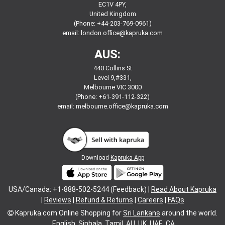
EC1V 4PY,
United Kingdom
(Phone: +44-203-769-0961)
email:
london.office@kapruka.com
AUS:
440 Collins St
Level 9,#331,
Melbourne VIC 3000
(Phone: +61-391-112-322)
email:
melbourne.office@kapruka.com
Download
Kapruka App
USA/Canada: +1-888-502-5244 (Feedback) |
Read About Kapruka
|
Reviews
|
Refund & Returns
|
Careers
|
FAQs
Kapruka.com
Online Shopping for
Sri Lankans
around the world.
English
Sinhala
Tamil
AU
UK
UAE
CA