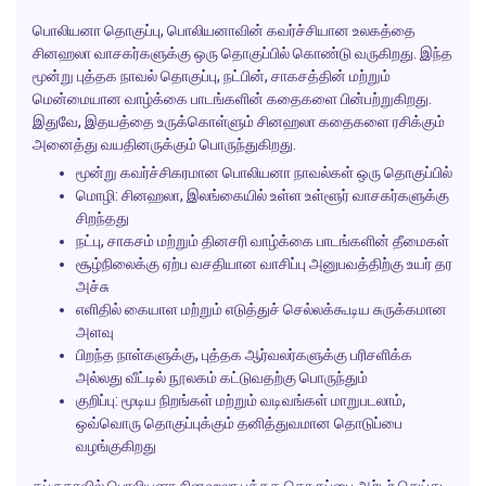
பொலியனா தொகுப்பு, பொலியனாவின் கவர்ச்சியான உலகத்தை
சினஹலா வாசகர்களுக்கு ஒரு தொகுப்பில் கொண்டு வருகிறது. இந்த
மூன்று புத்தக நாவல் தொகுப்பு, நட்பின், சாகசத்தின் மற்றும்
மென்மையான வாழ்க்கை பாடங்களின் கதைகளை பின்பற்றுகிறது.
இதுவே, இதயத்தை உருக்கொள்ளும் சினஹலா கதைகளை ரசிக்கும்
அனைத்து வயதினருக்கும் பொருந்துகிறது.
மூன்று கவர்ச்சிகரமான பொலியனா நாவல்கள் ஒரு தொகுப்பில்
மொழி: சினஹலா, இலங்கையில் உள்ள உள்ளூர் வாசகர்களுக்கு
சிறந்தது
நட்பு, சாகசம் மற்றும் தினசரி வாழ்க்கை பாடங்களின் தீமைகள்
சூழ்நிலைக்கு ஏற்ப வசதியான வாசிப்பு அனுபவத்திற்கு உயர் தர
அச்சு
எளிதில் கையாள மற்றும் எடுத்துச் செல்லக்கூடிய சுருக்கமான
அளவு
பிறந்த நாள்களுக்கு, புத்தக ஆர்வலர்களுக்கு பரிசளிக்க
அல்லது வீட்டில் நூலகம் கட்டுவதற்கு பொருந்தும்
குறிப்பு: மூடிய நிறங்கள் மற்றும் வடிவங்கள் மாறுபடலாம்,
ஒவ்வொரு தொகுப்புக்கும் தனித்துவமான தொடுப்பை
வழங்குகிறது