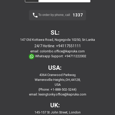
1337
To order by phone, call
SL:
147 Old Kottawa Road, Nugegoda 10250, Sri Lanka
24/7 Hotline:
+94117551111
email:
colombo.office@kapruka.com
Whatsapp Support:
+94711222002
USA:
4364 Cranwood Parkway,
Warrensville Heights,OH,44128,
USA
(Phone: +1-888-502-5244)
email:
lexingtonky.office@kapruka.com
UK:
145-157 St John Street, London