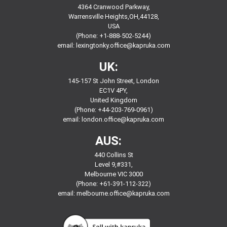
4364 Cranwood Parkway,
Warrensville Heights,OH,44128,
USA
(Phone: +1-888-502-5244)
email:
lexingtonky.office@kapruka.com
UK:
145-157 St John Street, London
EC1V 4PY,
United Kingdom
(Phone: +44-203-769-0961)
email:
london.office@kapruka.com
AUS:
440 Collins St
Level 9,#331,
Melbourne VIC 3000
(Phone: +61-391-112-322)
email:
melbourne.office@kapruka.com