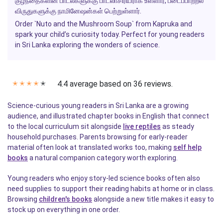
குழந்தைகளின் பாடல்களுக்கு பாடலாசிரியராக உள்ளார், படைப்பாற்றல்
விருதுகளுக்கு நாமினேஷன்கள் பெற்றுள்ளார்.
Order `Nuto and the Mushroom Soup` from Kapruka and
spark your child’s curiosity today. Perfect for young readers
in Sri Lanka exploring the wonders of science.
4.4 average based on 36 reviews.
✭
✭
✭
✭
✭
Science-curious young readers in Sri Lanka are a growing
audience, and illustrated chapter books in English that connect
to the local curriculum sit alongside
live reptiles
as steady
household purchases. Parents browsing for early-reader
material often look at translated works too, making
self help
books
a natural companion category worth exploring.
Young readers who enjoy story-led science books often also
need supplies to support their reading habits at home or in class.
Browsing
children's books
alongside a new title makes it easy to
stock up on everything in one order.