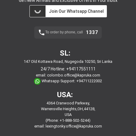
Get New Arrivals and Exclusive Offers in Your Inbox
Join Our Whatsapp Channel
1337
To order by phone, call
SL:
147 Old Kottawa Road, Nugegoda 10250, Sri Lanka
24/7 Hotline:
+94117551111
email:
colombo.office@kapruka.com
Whatsapp Support:
+94711222002
USA:
4364 Cranwood Parkway,
Warrensville Heights,OH,44128,
USA
(Phone: +1-888-502-5244)
email:
lexingtonky.office@kapruka.com