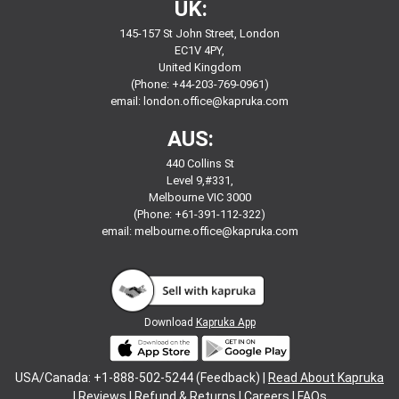
UK:
145-157 St John Street, London
EC1V 4PY,
United Kingdom
(Phone: +44-203-769-0961)
email:
london.office@kapruka.com
AUS:
440 Collins St
Level 9,#331,
Melbourne VIC 3000
(Phone: +61-391-112-322)
email:
melbourne.office@kapruka.com
Download
Kapruka App
USA/Canada: +1-888-502-5244 (Feedback) |
Read About Kapruka
|
Reviews
|
Refund & Returns
|
Careers
|
FAQs