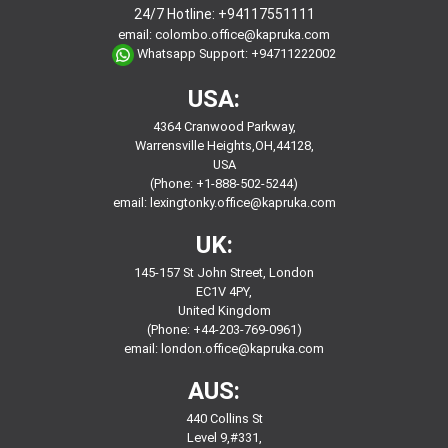
24/7 Hotline:
+94117551111
email:
colombo.office@kapruka.com
Whatsapp Support:
+94711222002
USA:
4364 Cranwood Parkway,
Warrensville Heights,OH,44128,
USA
(Phone: +1-888-502-5244)
email:
lexingtonky.office@kapruka.com
UK:
145-157 St John Street, London
EC1V 4PY,
United Kingdom
(Phone: +44-203-769-0961)
email:
london.office@kapruka.com
AUS:
440 Collins St
Level 9,#331,