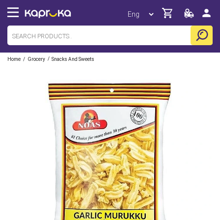
/
/
Home
Grocery
Snacks And Sweets