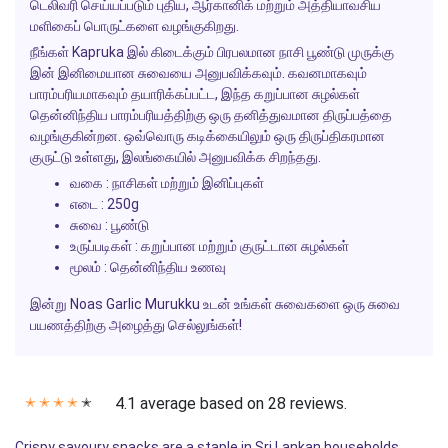
டெலிவரி செய்யப்படும் புதிய, ஆர்கானிக் மற்றும் அத்தியாவசிய
மளிகைப் பொருட்களை வழங்குகிறது.
நீங்கள் Kapruka இல் கிடைக்கும் பிரபலமான நாசி பூண்டு முருக்கு
இன் இனிமையான சுவையை அனுபவிக்கவும். கவனமாகவும்
பாரம்பரியமாகவும் தயாரிக்கப்பட்ட, இந்த கறுப்பான சுழல்கள்
தென்னிந்திய பாரம்பரியத்திற்கு ஒரு தனித்துவமான திருப்பத்தை
வழங்குகின்றன. ஒவ்வொரு கடிக்கையிலும் ஒரு திருப்திகரமான
குருட்டு உள்ளது, இலங்கையில் அனுபவிக்க சிறந்தது.
வகை : நாசிகள் மற்றும் இனிப்புகள்
எடை : 250g
சுவை : பூண்டு
உருப்படிகள் : கறுப்பான மற்றும் குருட்டான சுழல்கள்
மூலம் : தென்னிந்திய உணவு
இன்று Noas Garlic Murukku உடன் உங்கள் சுவைகளை ஒரு சுவை
பயணத்திற்கு அழைத்து செல்லுங்கள்!
4.1 average based on 28 reviews.
✭
✭
✭
✭
✭
Crispy savoury snacks are a staple in Sri Lankan households,