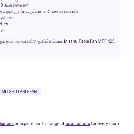
ான 3 வேக நிலைகள்
றைகளுக்கு ஏற்ற சுருக்கமான மேசை வடிவமைப்பு
ெரூன் உடை
tches
்தி
ஜெட்-நண்பனான வீட்டு குளிர்ச்சிக்காக Mitshu Table Fan MTF 425
MITSHUTABLEFAN
liances
or explore our full range of
cooling fans
for every room.