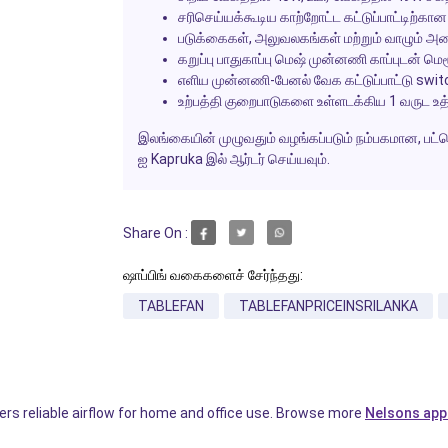
சரிசெய்யக்கூடிய காற்றோட்ட கட்டுப்பாட்டிற்க
படுக்கைகள், அலுவலகங்கள் மற்றும் வாழும் அ
கறுப்பு பாதுகாப்பு மெஷ் முன்னணி காப்புடன் ம
எளிய முன்னணி-பேனல் வேக கட்டுப்பாட்டு swi
உற்பத்தி குறைபாடுகளை உள்ளடக்கிய 1 வருட உத
இலங்கையின் முழுவதும் வழங்கப்படும் நம்பகமான, பட்
ஐ Kapruka இல் ஆர்டர் செய்யவும்.
Share On :
ஷாப்பிங் வகைகளைச் சேர்ந்தது:
TABLEFAN
TABLEFANPRICEINSRILANKA
s reliable airflow for home and office use. Browse more
Nelsons app