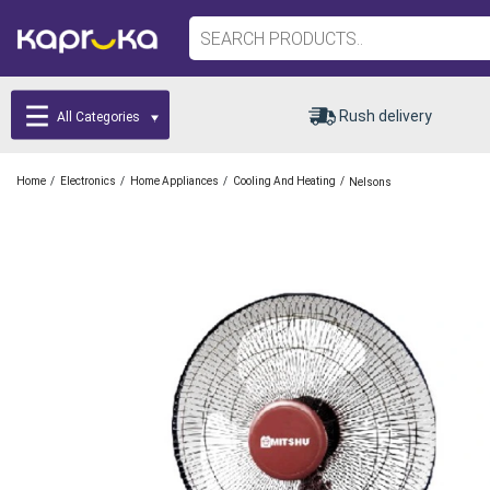
Rush delivery
All Categories
/
/
/
/
Home
Electronics
Home Appliances
Cooling And Heating
Nelsons