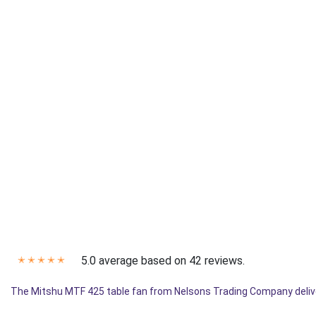
5.0 average based on 42 reviews.
✭
✭
✭
✭
✭
The Mitshu MTF 425 table fan from Nelsons Trading Company deliver