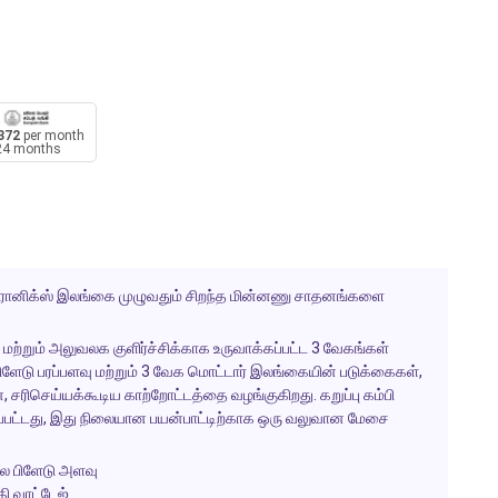
372
per month
24 months
்ட்ரானிக்ஸ் இலங்கை முழுவதும் சிறந்த மின்னணு சாதனங்களை
மற்றும் அலுவலக குளிர்ச்சிக்காக உருவாக்கப்பட்ட 3 வேகங்கள்
ேடு பரப்பளவு மற்றும் 3 வேக மொட்டார் இலங்கையின் படுக்கைகள்,
ரிசெய்யக்கூடிய காற்றோட்டத்தை வழங்குகிறது. கறுப்பு கம்பி
்கப்பட்டது, இது நிலையான பயன்பாட்டிற்காக ஒரு வலுவான மேசை
குல பிளேடு அளவு
தி வாட்டேஜ்