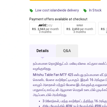
Low cost islandwide delivery
In Stock
Payment offers available at checkout
RS. 2,563
per month
RS. 2,653
per month
RS. 
3 months
3 months
Details
Q&A
நம்பகமான தொழில்நுட்பம். மலிவு விலை. கப்ருகா எலக
வழங்குகிறது.
Mitshu Table Fan MTF 425 என்பது நம்பகமான வீட்டு 
கொண்ட மேசை காற்றோட்டியாகும். இதன் 16 அங்குல பிள
வாழும் அறைகள் மற்றும் வேலை இடங்களுக்கு வலுவான, ச
பாதுகாப்பு காப்புடன் ஆழமான மெரூன் உடையில் முடிக
அடிப்படையில் அமர்கிறது.
3 பிளேடுகள், பரந்த காற்றோட்டத்திற்கு 16 அங்
சிறிய வேகத்தில் 40W, உயர் வேகத்தில் 49W சக்