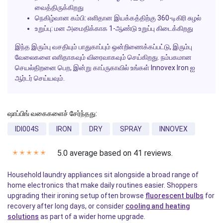
வைத்திருக்கிறது
நெகிழ்வான கம்பி:
எளிதான இயக்கத்திற்கு 360-டிகிரி சுழல்
உறுப்பு:
மன அமைதிக்காக 1-ஆண்டு உறுப்பு கிடைக்கிறது
இந்த இரும்பு வசதியும் பாதுகாப்பும் ஒன்றிணைக்கப்பட்டு, இரும்பு
வேலைகளை எளிதாகவும் விரைவாகவும் செய்கிறது. நம்பகமான
செயல்திறனை பெற, இன்று காப்ருகாவில் உங்கள் Innovex Iron ஐ
ஆர்டர் செய்யவும்.
ஷாப்பிங் வகைகளைச் சேர்ந்தது:
IDI004S
IRON
DRY
SPRAY
INNOVEX
5.0 average based on 41 reviews.
✭
✭
✭
✭
✭
Household laundry appliances sit alongside a broad range of
home electronics that make daily routines easier. Shoppers
upgrading their ironing setup often browse
fluorescent bulbs
for
recovery after long days, or consider
cooling and heating
solutions
as part of a wider home upgrade.