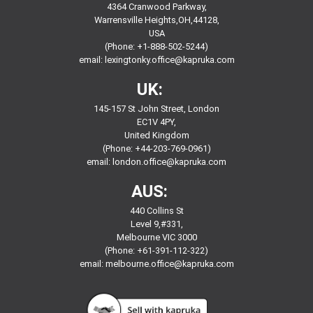
4364 Cranwood Parkway,
Warrensville Heights,OH,44128,
USA
(Phone: +1-888-502-5244)
email:
lexingtonky.office@kapruka.com
UK:
145-157 St John Street, London
EC1V 4PY,
United Kingdom
(Phone: +44-203-769-0961)
email:
london.office@kapruka.com
AUS:
440 Collins St
Level 9,#331,
Melbourne VIC 3000
(Phone: +61-391-112-322)
email:
melbourne.office@kapruka.com