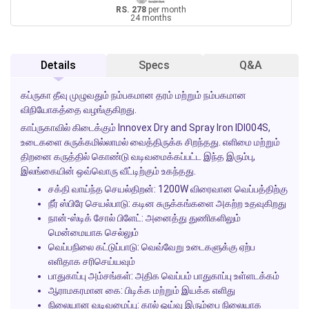
RS. 278
per month
24 months
Details
Specs
Q&A
கப்ருகா தீவு முழுவதும் நம்பகமான தரம் மற்றும் நம்பகமான
விநியோகத்தை வழங்குகிறது.
காப்ருகாவில் கிடைக்கும் Innovex Dry and Spray Iron IDI004S,
உடைகளை சுருக்கமில்லாமல் வைத்திருக்க சிறந்தது. எளிமை மற்றும்
திறனை கருத்தில் கொண்டு வடிவமைக்கப்பட்ட இந்த இரும்பு,
இலங்கையின் ஒவ்வொரு வீட்டிற்கும் உகந்தது.
சக்தி வாய்ந்த செயல்திறன்:
1200W விரைவான வெப்பத்திற்கு
நீர் ஸ்பிரே செயல்பாடு:
கடின சுருக்கங்களை அகற்ற உதவுகிறது
நான்-ஸ்டிக் சோல் பிளேட்:
அனைத்து துணிகளிலும்
மென்மையாக செல்லும்
வெப்பநிலை கட்டுப்பாடு:
வெவ்வேறு உடைகளுக்கு ஏற்ப
எளிதாக சரிசெய்யவும்
பாதுகாப்பு அம்சங்கள்:
அதிக வெப்பம் பாதுகாப்பு உள்ளடக்கம்
ஆராமகரமான கை:
பிடிக்க மற்றும் இயக்க எளிது
நிலையான வடிவமைப்பு:
கால் ஓய்வு இரும்பை நிலையாக