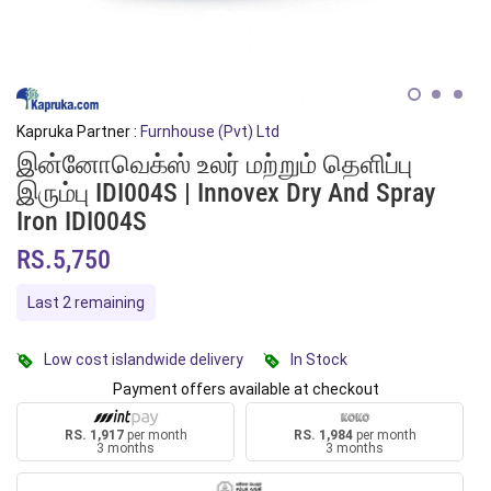
Kapruka Partner :
Furnhouse (Pvt) Ltd
இன்னோவெக்ஸ் உலர் மற்றும் தெளிப்பு
இரும்பு IDI004S | Innovex Dry And Spray
Iron IDI004S
RS.5,750
Last 2 remaining
Low cost islandwide delivery
In Stock
Payment offers available at checkout
RS. 1,917
per month
RS. 1,984
per month
3 months
3 months