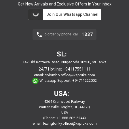
Get New Arrivals and Exclusive Offers in Your Inbox
Join Our Whatsapp Channel
1337
To order by phone, call
SL:
147 Old Kottawa Road, Nugegoda 10250, Sri Lanka
24/7 Hotline:
+94117551111
email:
colombo.office@kapruka.com
Whatsapp Support:
+94711222002
USA:
4364 Cranwood Parkway,
Warrensville Heights,OH,44128,
USA
(Phone: +1-888-502-5244)
email:
lexingtonky.office@kapruka.com