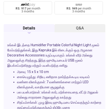
RS. 917
per month
RS. 949
per month
3 months
3 months
Details
Q&A
உங்கள் இடத்தை
Humidifier Portable Colorful Night Light
மூலம்
மேம்படுத்துங்கள், இது
Kapruka
இல் கிடைக்கும் ஒரு அழகான
Decorative Accessories
உருப்படியாகும். உங்கள் வீடு அல்லது
அலுவலுக்கு சிறந்தது, இந்த ஹுமிடிஃபையர் USB மூலம்
இயக்கப்படுகிறது மற்றும் பயன்படுத்த எளிது.
அளவு:
15 x 5 x 10 cm
கையெழுத்து:
சிறிய, எளிதாக நகர்த்தக்கூடிய வடிவம்
வண்ண விளக்குகள்:
7 வண்ணங்களை மாற்றும் LED
விளக்குகள், வசதியான சூழலுக்கு
பல பயன்பாடுகள்:
உங்கள் கார், படுக்கையறை, வீட்டு அலுவல்
அல்லது சாதாரண அலுவலுக்கு உகந்தது
சிறப்பம்சங்கள்:
முழு இரவு ஹுமிடிஃபை செய்வதற்கும் காற்றை
தூய்மைப்படுத்துவதற்கும் ஸ்பிரே முறை