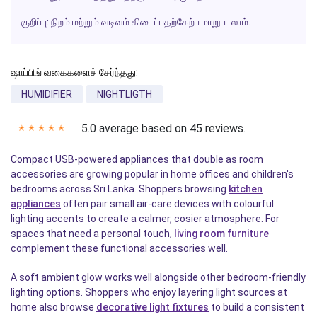
குறிப்பு:
நிறம் மற்றும் வடிவம் கிடைப்பதற்கேற்ப மாறுபடலாம்.
ஷாப்பிங் வகைகளைச் சேர்ந்தது:
HUMIDIFIER
NIGHTLIGTH
5.0 average based on 45 reviews.
✭
✭
✭
✭
✭
Compact USB-powered appliances that double as room
accessories are growing popular in home offices and children's
bedrooms across Sri Lanka. Shoppers browsing
kitchen
appliances
often pair small air-care devices with colourful
lighting accents to create a calmer, cosier atmosphere. For
spaces that need a personal touch,
living room furniture
complement these functional accessories well.
A soft ambient glow works well alongside other bedroom-friendly
lighting options. Shoppers who enjoy layering light sources at
home also browse
decorative light fixtures
to build a consistent