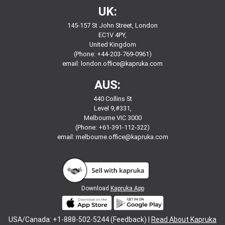
UK:
145-157 St John Street, London
EC1V 4PY,
United Kingdom
(Phone: +44-203-769-0961)
email:
london.office@kapruka.com
AUS:
440 Collins St
Level 9,#331,
Melbourne VIC 3000
(Phone: +61-391-112-322)
email:
melbourne.office@kapruka.com
Download
Kapruka App
USA/Canada: +1-888-502-5244 (Feedback) |
Read About Kapruka