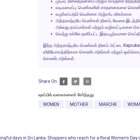
முடிவு: நிலைத்தன்மை மற்றும் உயிருள்ள நிறத்த
வடிவமைப்பு: பெண்களின் சாதனைகளை கொண்டா
வழங்கப்படும் வெள்ளை அஞ்சல், பரிசுக்காக
அந்தராஷ்டிரிய பெண்கள் தினம், வேலை இடத்தில்
அல்லது தாய்மார்கள் மற்றும் வழிகாட்டிகளை க
வெற்று உள்ளே தனிப்பட்ட இதயபூர்வமான செய்
இந்த
அந்தராஷ்டிரிய பெண்கள் தினம்
அட்டை
Kapruka
விநியோகத்திற்காக கொண்டாடுங்கள் மற்றும் ஒவ்வொர
கொண்டாடுங்கள்.
Share On :
ஷாப்பிங் வகைகளைச் சேர்ந்தது:
WOMEN
MOTHER
MARCH8
WOM
ingful days in Sri Lanka. Shoppers who reach for a floral Women's Day