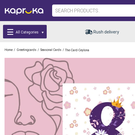
Rush delivery
All Categories
/
/
/
Home
Greetingcards
Seasonal Cards
The-Card-Ceylona