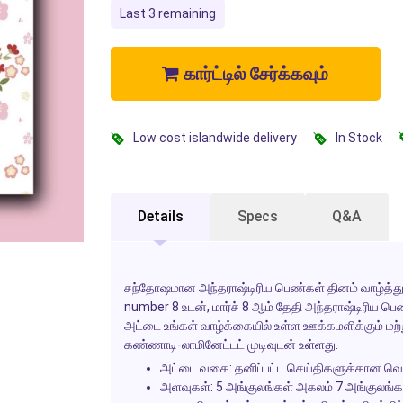
Last 3 remaining
கார்ட்டில் சேர்க்கவும்
Low cost islandwide delivery
In Stock
Details
Specs
Q&A
சந்தோஷமான
அந்தராஷ்டிரிய பெண்கள் தினம்
வாழ்த்த
number 8 உடன், மார்ச் 8 ஆம் தேதி
அந்தராஷ்டிரிய பெ
அட்டை உங்கள் வாழ்க்கையில் உள்ள ஊக்கமளிக்கும்
கண்ணாடி-லாமினேட்டட் முடிவுடன் உள்ளது.
அட்டை வகை: தனிப்பட்ட செய்திகளுக்கான வெற்
அளவுகள்: 5 அங்குலங்கள் அகலம் 7 அங்குலங்கள