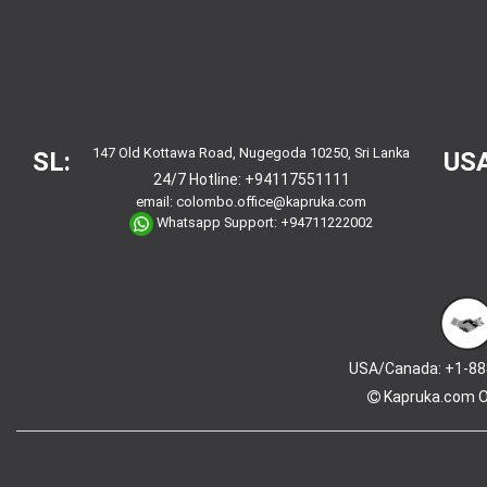
147 Old Kottawa Road, Nugegoda 10250, Sri Lanka
SL:
USA
24/7 Hotline:
+94117551111
email:
colombo.office@kapruka.com
Whatsapp Support:
+94711222002
USA/Canada: +1-88
Kapruka.com
O