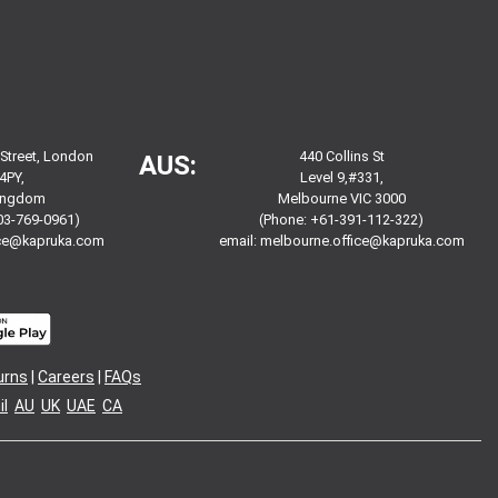
 Street, London
440 Collins St
AUS:
4PY,
Level 9,#331,
Kingdom
Melbourne VIC 3000
03-769-0961)
(Phone: +61-391-112-322)
ice@kapruka.com
email:
melbourne.office@kapruka.com
urns
|
Careers
|
FAQs
l
AU
UK
UAE
CA