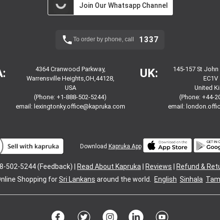
Join Our Whatsapp Channel
1337
To order by phone, call
4364 Cranwood Parkway,
145-157 St John
:
UK:
Warrensville Heights,OH,44128,
EC1V 
USA
United 
(Phone: +1-888-502-5244)
(Phone: +44-2
email:
lexingtonky.office@kapruka.com
email:
london.off
Download
Kapruka App
8-502-5244 (Feedback) |
Read About Kapruka
|
Reviews
|
Refund & Ret
nline Shopping for
Sri Lankans
around the world.
English
Sinhala
Tami