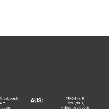
 Street, London
440 Collins St
AUS:
4PY,
Level 9,#331,
Kingdom
Melbourne VIC 3000