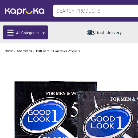
Rush delivery
All Categories
/
/
/
Home
Cosmetics
Hair Care
Hair Color Products