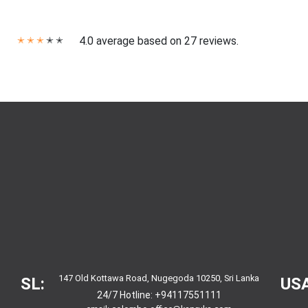
4.0 average based on 27 reviews.
✭
✭
✭
✭
✭
147 Old Kottawa Road, Nugegoda 10250, Sri Lanka
SL:
USA
24/7 Hotline:
+94117551111