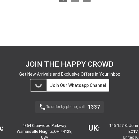
JOIN THE HAPPY CROWD
Get New Arrivals and Exclusive Offers in Your Inbox
Join Our Whatsapp Channel
1337
To order by phone, call
4364 Cranwood Parkway,
145-157 St John
:
UK:
Warrensville Heights,OH,44128,
EC1V 
USA
United 