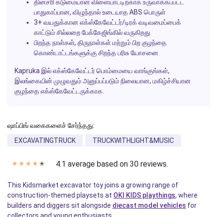
தினசரி கடுமையான விளையாட்டிற்காக உருவாக்கப்பட்ட
பாதுகாப்பான, விழுந்தால் உடையாத ABS பொருள்
3+ வயதுக்கான எக்ஸ்கேவேட்டர்/டிரக் வடிவமைப்பைக்
காட்டும் சில்லறை பேக்கேஜிங்கில் வருகிறது
பிறந்த நாள்கள், திருநாள்கள் மற்றும் பிற குழந்தை
கொண்டாட்டங்களுக்கு சிறந்த பரிசு யோசனை
Kapruka இல் எக்ஸ்கேவேட்டர் பொம்மையை வாங்குங்கள்,
இலங்கையின் முழுவதும் அனுப்பப்படும் நிலையான, மகிழ்ச்சியான
குழந்தை எக்ஸ்கேவேட்டருக்காக.
ஷாப்பிங் வகைகளைச் சேர்ந்தது:
EXCAVATINGTRUCK
TRUCKWITHLIGHT&MUSIC
4.1 average based on 30 reviews.
✭
✭
✭
✭
✭
This Kidsmarket excavator toy joins a growing range of
construction-themed playsets at
OKI KIDS playthings
, where
builders and diggers sit alongside
diecast model vehicles
for
collectors and young enthusiasts.