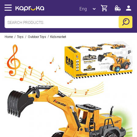
/
/
/
Home
Toys
Outdoor Toys
Kidsmarket