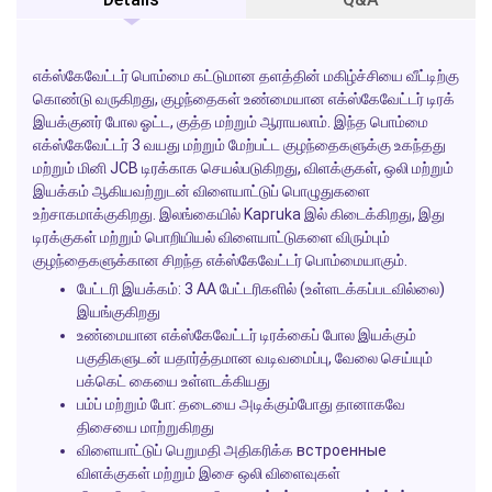
எக்ஸ்கேவேட்டர் பொம்மை கட்டுமான தளத்தின் மகிழ்ச்சியை வீட்டிற்கு
கொண்டு வருகிறது, குழந்தைகள் உண்மையான எக்ஸ்கேவேட்டர் டிரக்
இயக்குனர் போல ஓட்ட, குத்த மற்றும் ஆராயலாம். இந்த பொம்மை
எக்ஸ்கேவேட்டர் 3 வயது மற்றும் மேற்பட்ட குழந்தைகளுக்கு உகந்தது
மற்றும் மினி JCB டிரக்காக செயல்படுகிறது, விளக்குகள், ஒலி மற்றும்
இயக்கம் ஆகியவற்றுடன் விளையாட்டுப் பொழுதுகளை
உற்சாகமாக்குகிறது. இலங்கையில் Kapruka இல் கிடைக்கிறது, இது
டிரக்குகள் மற்றும் பொறியியல் விளையாட்டுகளை விரும்பும்
குழந்தைகளுக்கான சிறந்த எக்ஸ்கேவேட்டர் பொம்மையாகும்.
பேட்டரி இயக்கம்: 3 AA பேட்டரிகளில் (உள்ளடக்கப்படவில்லை)
இயங்குகிறது
உண்மையான எக்ஸ்கேவேட்டர் டிரக்கைப் போல இயக்கும்
பகுதிகளுடன் யதார்த்தமான வடிவமைப்பு, வேலை செய்யும்
பக்கெட் கையை உள்ளடக்கியது
பம்ப் மற்றும் போ: தடையை அடிக்கும்போது தானாகவே
திசையை மாற்றுகிறது
விளையாட்டுப் பெறுமதி அதிகரிக்க встроенные
விளக்குகள் மற்றும் இசை ஒலி விளைவுகள்