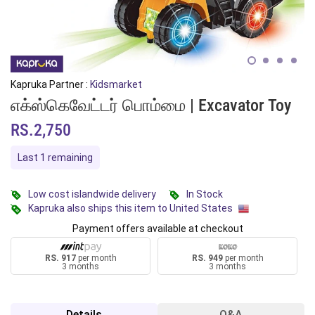
Kapruka Partner :
Kidsmarket
எக்ஸ்கெவேட்டர் பொம்மை | Excavator Toy
RS.2,750
Last 1 remaining
Low cost islandwide delivery
In Stock
Kapruka also ships this item to United States
Payment offers available at checkout
RS. 917
per month
RS. 949
per month
3 months
3 months
Details
Q&A