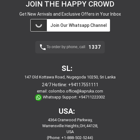
JOIN THE HAPPY CROWD
Get New Arrivals and Exclusive Offers in Your Inbox
Join Our Whatsapp Channel
1337
To order by phone, call
SL:
147 Old Kottawa Road, Nugegoda 10250, Sri Lanka
24/7 Hotline:
+94117551111
email:
colombo.office@kapruka.com
Whatsapp Support:
+94711222002
USA:
4364 Cranwood Parkway,
Warrensville Heights,OH,44128,
USA
(Phone: +1-888-502-5244)