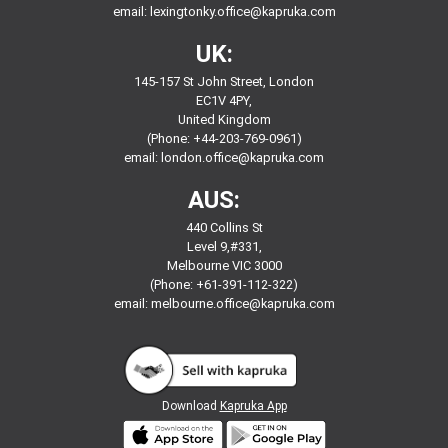
email:
lexingtonky.office@kapruka.com
UK:
145-157 St John Street, London
EC1V 4PY,
United Kingdom
(Phone: +44-203-769-0961)
email:
london.office@kapruka.com
AUS:
440 Collins St
Level 9,#331,
Melbourne VIC 3000
(Phone: +61-391-112-322)
email:
melbourne.office@kapruka.com
Download
Kapruka App