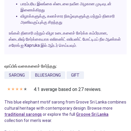
பாரம்பரிய இலங்கை ஸ்டைலை நவீன அழகான முடிவுடன்
இணைக்கிறது
விழாக்களுக்கு, கலாச்சார நிகழ்வுகளுக்கு மற்றும் தினசரி
அணிவகுப்புக்கு சிறந்தது
உங்கள் தினசரி மற்றும் விழா உடைகளைச் சேர்க்க கம்பீரமான,
ஸ்டைலிஷ் சேர்க்கையாக எலிகண்ட் எலிபண்ட் மோட்டிஃப் நீல ஆண்கள்
சரோங் ஐ Kapruka இல் ஆர்டர் செய்யவும்.
ஷாப்பிங் வகைகளைச் சேர்ந்தது:
SARONG
BLUESARONG
GIFT
4.1 average based on 27 reviews.
✭
✭
✭
✭
✭
This blue elephant motif sarong from Groove Sri Lanka combines
cultural heritage with contemporary design. Browse more
traditional sarongs
or explore the full
Groove Sri Lanka
collection for men's wear.