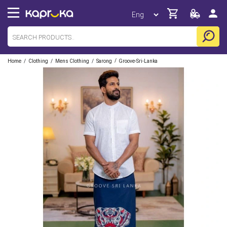
/
/
/
/
Home
Clothing
Mens Clothing
Sarong
Groove-Sri-Lanka