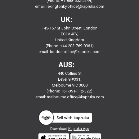
(Phone: +1-888-502-5244)
email:
lexingtonky.office@kapruka.com
UK:
145-157 St John Street, London
EC1V 4PY,
United Kingdom
(Phone: +44-203-769-0961)
email:
london.office@kapruka.com
AUS:
440 Collins St
Level 9,#331,
Melbourne VIC 3000
(Phone: +61-391-112-322)
email:
melbourne.office@kapruka.com
Download
Kapruka App