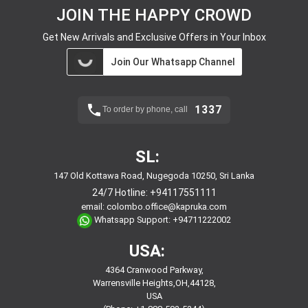
JOIN THE HAPPY CROWD
Get New Arrivals and Exclusive Offers in Your Inbox
Join Our Whatsapp Channel
1337
To order by phone, call
SL:
147 Old Kottawa Road, Nugegoda 10250, Sri Lanka
24/7 Hotline:
+94117551111
email:
colombo.office@kapruka.com
Whatsapp Support:
+94711222002
USA:
4364 Cranwood Parkway,
Warrensville Heights,OH,44128,
USA