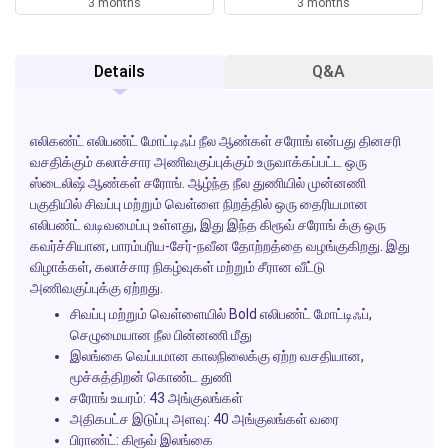
3 months
3 months
Details
Q&A
எலிகண்ட் எலிபண்ட் மோட்டிஃப் நீல ஆண்கள் சரோங் என்பது தினசரி
வசதிக்கும் கலாச்சார அணிவகுப்புக்கும் உருவாக்கப்பட்ட ஒரு
ஸ்டைலிஷ் ஆண்கள் சரோங். ஆழ்ந்த நீல துணியில் முன்னணி
பகுதியில் சிவப்பு மற்றும் வெள்ளை நிறத்தில் ஒரு தைரியமான
எலிபண்ட் வடிவமைப்பு உள்ளது, இது இந்த கிரூவ் சரோங் க்கு ஒரு
கவர்ச்சியான, பாரம்பரிய-சேர்-நவீன தோற்றத்தை வழங்குகிறது. இது
விழாக்கள், கலாச்சார நிகழ்வுகள் மற்றும் சீரான வீட்டு
அணிவகுப்புக்கு ஏற்றது.
சிவப்பு மற்றும் வெள்ளையில் Bold எலிபண்ட் மோட்டிஃப்,
செழுமையான நீல பின்னணி மீது
இலங்கை வெப்பமான காலநிலைக்கு ஏற்ற வசதியான,
மூச்சுத்திறன் கொண்ட துணி
சரோங் உயரம்: 43 அங்குலங்கள்
அதிகபட்ச இடுப்பு அளவு: 40 அங்குலங்கள் வரை
பிராண்ட்: கிரூவ் இலங்கை