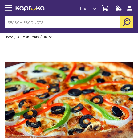
/
/
Home
All Restaurants
Divine