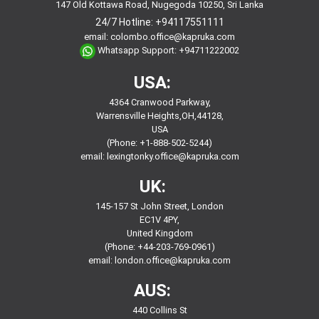
147 Old Kottawa Road, Nugegoda 10250, Sri Lanka
24/7 Hotline:
+94117551111
email:
colombo.office@kapruka.com
Whatsapp Support:
+94711222002
USA:
4364 Cranwood Parkway,
Warrensville Heights,OH,44128,
USA
(Phone: +1-888-502-5244)
email:
lexingtonky.office@kapruka.com
UK:
145-157 St John Street, London
EC1V 4PY,
United Kingdom
(Phone: +44-203-769-0961)
email:
london.office@kapruka.com
AUS:
440 Collins St