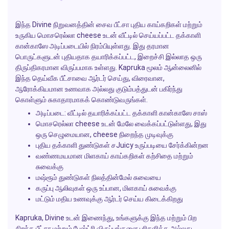
இந்த
Divine
நிறுவனத்தின் சைவ பீட்சா புதிய காய்கறிகள் மற்றும்
உருகிய மொசரெல்லா cheese உடன் வீட்டில் செய்யப்பட்ட தக்காளி
கான்காஸே அடிப்படையில் நிரம்பியுள்ளது. இது தரமான
பொருட்களுடன் புதியதாக தயாரிக்கப்பட்ட, இறைச்சி இல்லாத ஒரு
திருப்திகரமான விருப்பமாக உள்ளது.
Kapruka
மூலம் ஆன்லைனில்
இந்த தெய்வீக பீட்சாவை ஆர்டர் செய்து, விரைவான,
ஆரோக்கியமான உணவாக அல்லது குடும்பத்துடன் பகிர்ந்து
கொள்ளும் சுகாதாரமாகக் கொண்டுவருங்கள்.
அடிப்படை: வீட்டில் தயாரிக்கப்பட்ட தக்காளி கான்காஸே சாஸ்
மொசரெல்லா cheese உடன் மேலே வைக்கப்பட்டுள்ளது, இது
ஒரு செழுமையான, cheese நிறைந்த முடிவுக்கு
புதிய தக்காளி துண்டுகள் சJuicy உருப்படியை சேர்க்கின்றன
வண்ணமயமான மிளகாய் காய்கறிகள் கற்சிதை மற்றும்
சுவைக்கு
மஷ்ரூம் துண்டுகள் நிலத்தின்மேல் சுவையை
கருப்பு ஆலிவுகள் ஒரு உப்பான, மிளகாய் சுவைக்கு
மட்டும் மதிய உணவுக்கு ஆர்டர் செய்ய கிடைக்கிறது
Kapruka
,
Divine
உடன் இணைந்து, உங்களுக்கு இந்த மற்றும் பிற
சிறந்த பீட்சா மற்றும் பேஸ்ட்ரி விருப்பங்களை பரிசளிக்க அல்லது