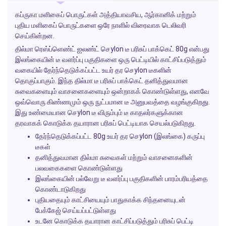
கப்ருகா மளிகைப் பொருட்கள் அத்தியாவசிய, ஆர்கானிக் மற்றும்
புதிய மளிகைப் பொருட்களை ஒரே நாளில் விரைவாக டெலிவரி
செய்கின்றன.
தில்மா ரெஸ்ப்ளெண்ட் ஐலண்ட் செylon டீ பரிசுப் பாக்கெட் 80g என்பது
இலங்கையின் டீ வளர்ப்பு பகுதிகளை ஒரு பெட்டியில் காட்சிப்படுத்தும்
வகையில் தேர்ந்தெடுக்கப்பட்ட உயர் தர செylon டீகளின்
தொகுப்பாகும். இந்த தில்மா டீ பரிசுப் பாக்கெட் தனித்துவமான
சுவைகளையும் வாசனைகளையும் ஒன்றாகக் கொண்டுள்ளது, எனவே
ஒவ்வொரு கிண்ணமும் ஒரு நுட்பமான டீ அனுபவத்தை வழங்குகிறது.
இது உண்மையான செylon டீ விரும்பும் டீ காதலர்களுக்கான
தரவாகக் கொடுக்க தயாரான பரிசுப் பெட்டியாக செயல்படுகிறது.
தேர்ந்தெடுக்கப்பட்ட 80g உயர் தர செylon (இலங்கை) கருப்பு
டீகள்
தனித்துவமான தில்மா சுவைகள் மற்றும் வாசனைகளின்
பலவகைகளை கொண்டுள்ளது
இலங்கையின் பல்வேறு டீ வளர்ப்பு பகுதிகளின் பாரம்பரியத்தை
கொண்டாடுகிறது
புதியதையும் காட்சியையும் பாதுகாக்க சிந்தனையுடன்
பேக்கேஜ் செய்யப்பட்டுள்ளது
உடனே கொடுக்க தயாரான காட்சிப்படுத்தும் பரிசுப் பெட்டி