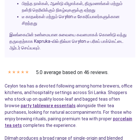
பிறந்த நாள்கள், ஆண்டு விழாக்கள், திருமணங்கள் மற்றும்
நன்றி தெரிவிக்கும் நிகழ்வுகளுக்கு ஏற்றது
டீ காதலர்கள் மற்றும் செylon டீ சேகரிப்பாளர்களுக்கான
சிறந்தது
இலங்கையின் உண்மையான சுவையை கவனமாகக் கொண்டு வந்து
தருவதற்காக Kapruka-வில் தில்மா செylon டீ பரிசுப் பாக்கெட்டை
ஆர்டர் செய்யவும்.
5.0 average based on 46 reviews.
✭
✭
✭
✭
✭
Ceylon tea has a devoted following among home brewers, office
kitchens, and hospitality settings across Sri Lanka. Shoppers
who stock up on quality loose-leaf and bagged teas often
browse
party tableware essentials
alongside their tea
purchases, looking for natural accompaniments. For those who
enjoy brewing rituals, pairing premium tea with proper
porcelain
tea sets
completes the experience.
Dilmah produces a broad range of single-origin and blended