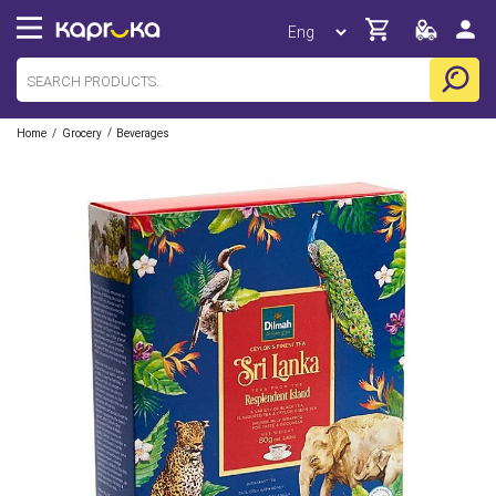
/
/
Home
Grocery
Beverages