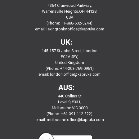
4364 Cranwood Parkway,
Warrensville Heights,OH,44128,
USA
(Phone: +1-888-502-5244)
email:
lexingtonky.office@kapruka.com
UK:
145-157 St John Street, London
EC1V 4PY,
United Kingdom
(Phone: +44-203-769-0961)
email:
london.office@kapruka.com
AUS:
440 Collins St
Level 9,#331,
Melbourne VIC 3000
(Phone: +61-391-112-322)
email:
melbourne.office@kapruka.com