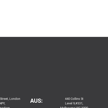
 Street, London
440 Collins St
AUS:
4PY,
Level 9,#331,
Kingdom
Melbourne VIC 3000