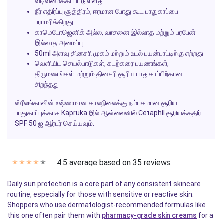
வடிவமைக்கப்பட்டுள்ளது
நீர் எதிர்ப்பு சூத்திரம், ஈரமான போது கூட பாதுகாப்பை
பராமரிக்கிறது
காமெடோஜெனிக் அல்ல, வாசனை இல்லாத மற்றும் பரபேன்
இல்லாத அமைப்பு
50ml அளவு தினசரி முகம் மற்றும் உடல் பயன்பாட்டிற்கு ஏற்றது
வெளியிட செயல்பாடுகள், கடற்கரை பயணங்கள்,
திருமணங்கள் மற்றும் தினசரி சூரிய பாதுகாப்பிற்கான
சிறந்தது
ஸ்ரீலங்காவின் உஷ்ணமான காலநிலைக்கு நம்பகமான சூரிய
பாதுகாப்புக்காக
Kapruka
இல் ஆன்லைனில்
Cetaphil
சூரியக்கதிர்
SPF 50 ஐ ஆர்டர் செய்யவும்.
4.5 average based on 35 reviews.
✭
✭
✭
✭
✭
Daily sun protection is a core part of any consistent skincare
routine, especially for those with sensitive or reactive skin.
Shoppers who use dermatologist-recommended formulas like
this one often pair them with
pharmacy-grade skin creams
for a