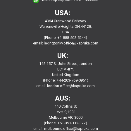
USA:
4364 Cranwood Parkway,
Warrensville Heights,OH,44128,
USA
(Phone: +1-888-502-5244)
email:
lexingtonky.office@kapruka.com
UK:
145-157 St John Street, London
EC1V 4PY,
United Kingdom
(Phone: +44-203-769-0961)
email:
london.office@kapruka.com
AUS:
440 Collins St
Level 9,#331,
Melbourne VIC 3000
(Phone: +61-391-112-322)
email:
melbourne.office@kapruka.com