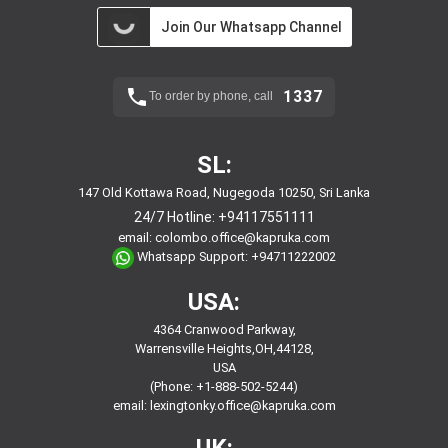
Join Our Whatsapp Channel
1337
To order by phone, call
SL:
147 Old Kottawa Road, Nugegoda 10250, Sri Lanka
24/7 Hotline:
+94117551111
email:
colombo.office@kapruka.com
Whatsapp Support:
+94711222002
USA:
4364 Cranwood Parkway,
Warrensville Heights,OH,44128,
USA
(Phone: +1-888-502-5244)
email:
lexingtonky.office@kapruka.com
UK: