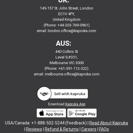
145-157 St John Street, London
EC1V 4PY,
United Kingdom
(Phone: +44-203-769-0961)
email:
london.office@kapruka.com
AUS:
440 Collins St
Level 9,#331,
Melbourne VIC 3000
(Phone: +61-391-112-322)
email:
melbourne.office@kapruka.com
Download
Kapruka App
USA/Canada: +1-888-502-5244 (Feedback) |
Read About Kapruka
|
Reviews
|
Refund & Returns
|
Careers
|
FAQs