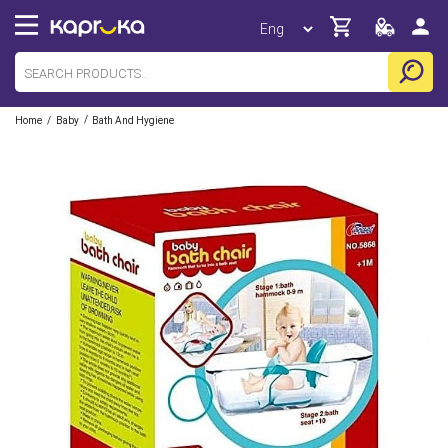
/
/
Home
Baby
Bath And Hygiene