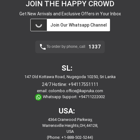
JOIN THE HAPPY CROWD
Get New Arrivals and Exclusive Offers in Your Inbox
Join Our Whatsapp Channel
1337
To order by phone, call
SL:
147 Old Kottawa Road, Nugegoda 10250, Sri Lanka
24/7 Hotline:
+94117551111
email:
colombo.office@kapruka.com
Whatsapp Support:
+94711222002
USA:
4364 Cranwood Parkway,
Warrensville Heights,OH,44128,
USA
(Phone: +1-888-502-5244)