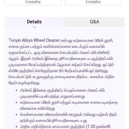
3 months
3 months
Details
Q&A
Tonyin Alloys Wheel Cleaner
என்பது கடுமையான பிரேக் தூசி,
சாலை குப்பை மற்றும் எண்ணெய்களை உடைக்கும் வகையில்
உருவாக்கப்பட்ட ஒரு விரைவான செயல்படும் அலாய் வீல் கிளீனர்
ஆகும். இதன் அமிலம் இல்லாத, pH சமநிலையுடைய சூத்திரம் வீல்
முடிவுகளை சேதப்படுத்தாமல் ஆழமாக சுத்தம் செய்கிறது. ஒட்டும்
ஸ்பிரே சூத்திரம் செங்குத்தான ரிம் மேற்பரப்புகளில் ஒட்டுகிறது,
செயல்பாட்டுக் கூறுகளுக்கு மாசுபடிகளை திறம்பட கரைக்க அதிக
நேரம் வழங்குகிறது.
அமிலம் இல்லாத சூத்திரம், பெரும்பாலான அலாய் வீல்
முடிவுகளில் பயன்படுத்த பாதுகாப்பானது
கடுமையான பிரேக் தூசி மற்றும் கடினமான சாலை படிகத்தை
விரைவாக கரிக்கிறது
மென்மையான உலோகங்களில் ஊறுதல் அல்லது மஞ்சள் நிறம்
தடுக்கும் வகையில் pH சமநிலையுடையது
அதிக மதிப்பிற்காக மையமான சூத்திரம் (1:20 தண்ணீர்