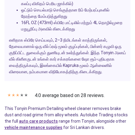
கலப்பு விகிதம் பெரிய ஜாக்கில்)
ஒட்டும் செயல்பாடு செங்குத்தான ரிம் மேற்பரப்புகளில்
நேரத்தை மேம்படுத்துகிறது
16FL OZ (473ml) ஸ்பிரே பாட்டிலில் மற்றும் 4L தொழில்முறை
மறுபூரிப்பு அளவில் கிடைக்கிறது
எளிதாக ஸ்பிரே செய்யவும், 2–3 நிமிடங்கள் காத்திருங்கள்,
தேவையானால் ஒரு வீல் ப்ரஷ் மூலம் குழப்புங்கள், பின்னர் கழுவி ஒரு
குறிப்பிட்ட துவைக்கும் துணியுடன் உலர்த்துங்கள்.
இந்த Tonyin அலாய்
வீல் கிளீனருடன் உங்கள் கார் சக்கரங்களை ஷோ ரூம்-புதியதாக
வைத்திருக்கவும், இலங்கையில் Kapruka மூலம் ஆன்லைனில்
விரைவான, நம்பகமான விநியோகத்திற்கு கிடைக்கிறது.
4.0 average based on 28 reviews.
✭
✭
✭
✭
✭
This Tonyin Premium Detailing wheel cleaner removes brake
dust and road grime from alloy wheels. Autolube Trading stocks
the full
auto care products
range from Tonyin, alongside other
vehicle maintenance supplies
for Sri Lankan drivers.