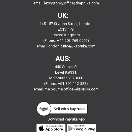
email:
lexingtonky.office@kapruka.com
UK:
145-157 St John Street, London
EC1V 4PY,
United Kingdom
(Phone: +44-203-769-0961)
email:
london.office@kapruka.com
AUS:
440 Collins St
Level 9,#331,
Melbourne VIC 3000
(Phone: +61-391-112-322)
email:
melbourne.office@kapruka.com
Download
Kapruka App