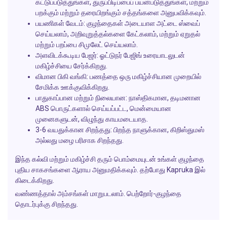
கட்டுப்படுத்துங்கள், துருப்பிடிப்பைப் பயன்படுத்துங்கள், மற்றும்
பறக்கும் மற்றும் தரையிறங்கும் சத்தங்களை அனுபவிக்கவும்.
பயணிகள் வேடம்:
குழந்தைகள் அடையாள அட்டை ஸ்வைப்
செய்யலாம், அறிவுறுத்தல்களை கேட்கலாம், மற்றும் ஏறுதல்
மற்றும் பறப்பை சிமுலேட் செய்யலாம்.
அளவிடக்கூடிய பேஜர்:
ஓட்டுநர் பேஜிங் உரையாடலுடன்
மகிழ்ச்சியை சேர்க்கிறது.
விமான பிகி வங்கி:
பணத்தை ஒரு மகிழ்ச்சியான முறையில்
சேமிக்க ஊக்குவிக்கிறது.
பாதுகாப்பான மற்றும் நிலையான:
நாஸ்திகமான, தடிமனான
ABS பொருட்களால் செய்யப்பட்ட, மென்மையான
முனைகளுடன், விழுந்து காயமடையாத.
3-6 வயதுக்கான சிறந்தது:
பிறந்த நாளுக்கான, கிறிஸ்துமஸ்
அல்லது மழை பரிசாக சிறந்தது.
இந்த கல்வி மற்றும் மகிழ்ச்சி தரும் பொம்மையுடன் உங்கள் குழந்தை
புதிய சாகசங்களை ஆராய அனுமதிக்கவும். தற்போது
Kapruka
இல்
கிடைக்கிறது.
வண்ணத்தால் அம்சங்கள் மாறுபடலாம். பெற்றோர்-குழந்தை
தொடர்புக்கு சிறந்தது.