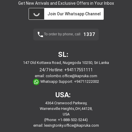
Get New Arrivals and Exclusive Offers in Your Inbox
Join Our Whatsapp Channel
1337
To order by phone, call
SL:
147 Old Kottawa Road, Nugegoda 10250, Sri Lanka
24/7 Hotline:
+94117551111
email:
colombo.office@kapruka.com
Whatsapp Support:
+94711222002
USA:
4364 Cranwood Parkway,
Warrensville Heights,OH,44128,
USA
(Phone: +1-888-502-5244)
email:
lexingtonky.office@kapruka.com