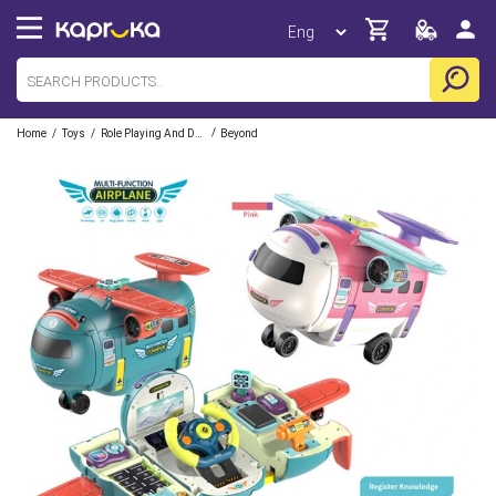
/
/
/
Home
Toys
Role Playing And Dress Up Playsets
Beyond