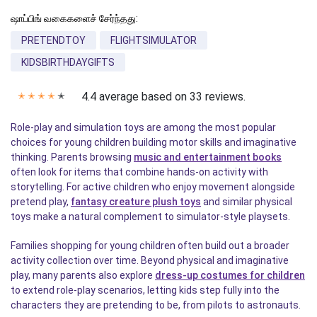
ஷாப்பிங் வகைகளைச் சேர்ந்தது:
PRETENDTOY
FLIGHTSIMULATOR
KIDSBIRTHDAYGIFTS
4.4 average based on 33 reviews.
✭
✭
✭
✭
✭
Role-play and simulation toys are among the most popular
choices for young children building motor skills and imaginative
thinking. Parents browsing
music and entertainment books
often look for items that combine hands-on activity with
storytelling. For active children who enjoy movement alongside
pretend play,
fantasy creature plush toys
and similar physical
toys make a natural complement to simulator-style playsets.
Families shopping for young children often build out a broader
activity collection over time. Beyond physical and imaginative
play, many parents also explore
dress-up costumes for children
to extend role-play scenarios, letting kids step fully into the
characters they are pretending to be, from pilots to astronauts.