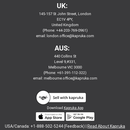
UK:
145-157 St John Street, London
EC1V 4PY,
United Kingdom
(Phone: +44-203-769-0961)
email:
london.office@kapruka.com
AUS:
440 Collins St
Level 9,#331,
Melbourne VIC 3000
(Phone: +61-391-112-322)
email:
melbourne.office@kapruka.com
Download
Kapruka App
USA/Canada: +1-888-502-5244 (Feedback) |
Read About Kapruka