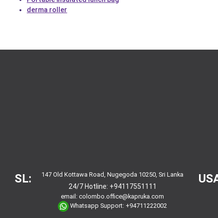
derma roller
147 Old Kottawa Road, Nugegoda 10250, Sri Lanka
SL:
USA
24/7 Hotline:
+94117551111
email:
colombo.office@kapruka.com
Whatsapp Support:
+94711222002