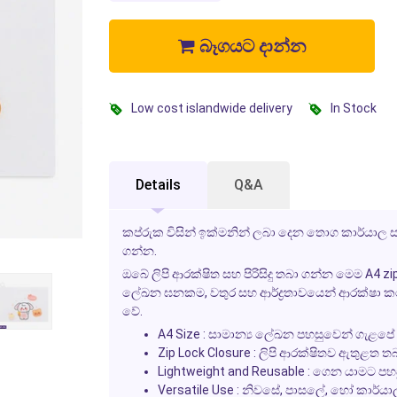
බෑගයට දාන්න
Low cost islandwide delivery
In Stock
Details
Q&A
කප්රුක විසින් ඉක්මනින් ලබා දෙන තොග කාර්යාල සැපයු
ගන්න.
ඔබේ ලිපි ආරක්ෂිත සහ පිරිසිදු තබා ගන්න මෙම A4 zi
ලේඛන ඝනකම, වතුර සහ ආර්ද්‍රතාවයෙන් ආරක්ෂා 
වේ.
A4 Size
: සාමාන්‍ය ලේඛන පහසුවෙන් ගැළපේ
Zip Lock Closure
: ලිපි ආරක්ෂිතව ඇතුළත ත
Lightweight and Reusable
: ගෙන යාමට පහස
Versatile Use
: නිවසේ, පාසලේ, හෝ කාර්යා