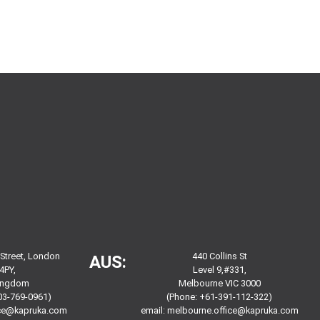
 Street, London
440 Collins St
AUS:
4PY,
Level 9,#331,
Kingdom
Melbourne VIC 3000
03-769-0961)
(Phone: +61-391-112-322)
ice@kapruka.com
email:
melbourne.office@kapruka.com