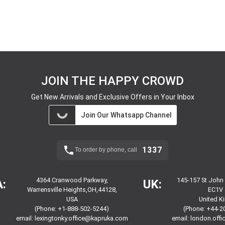
JOIN THE HAPPY CROWD
Get New Arrivals and Exclusive Offers in Your Inbox
Join Our Whatsapp Channel
1337
To order by phone, call
4364 Cranwood Parkway,
145-157 St John
:
UK:
Warrensville Heights,OH,44128,
EC1V 
USA
United 
(Phone: +1-888-502-5244)
(Phone: +44-2
email:
lexingtonky.office@kapruka.com
email:
london.off