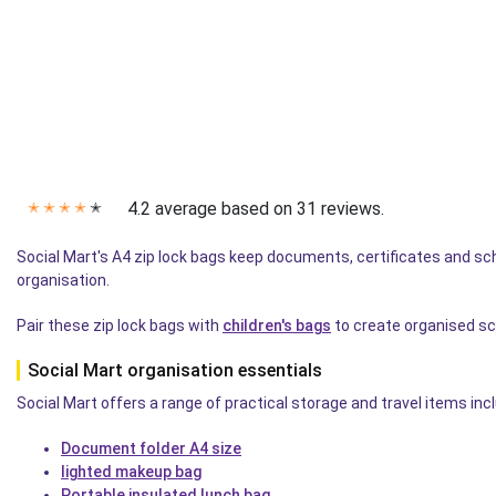
4.2 average based on 31 reviews.
✭
✭
✭
✭
✭
Social Mart's A4 zip lock bags keep documents, certificates and 
organisation.
Pair these zip lock bags with
children's bags
to create organised sc
Social Mart organisation essentials
Social Mart offers a range of practical storage and travel items i
Document folder A4 size
lighted makeup bag
Portable insulated lunch bag