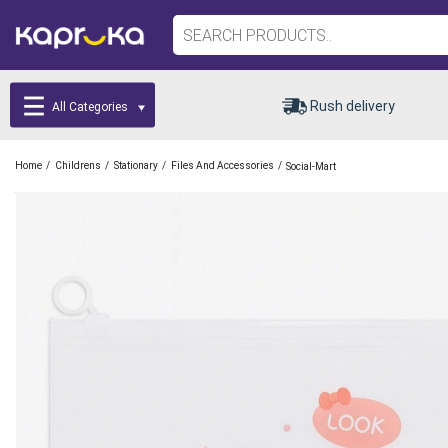
Rush delivery
All Categories
/
/
/
/
Home
Childrens
Stationary
Files And Accessories
Social-Mart