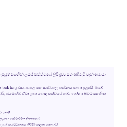
ම් සමඟින් උසස් තත්ත්වයේ ලිපි ද්‍රව්‍ය සහ අභිරුචි පෑන් සොයා
p lock bag එක, පාසල සහ කාර්යාල භාවිතය සඳහා සුදුසුයි. ඔබේ
කරයි, එමෙන්ම ඒවා ඉතා හොඳ තත්වයේ තබා ගන්නා බවට සහතික
බා ගනී
ු සහ පාරිසරික හිතකාමී
ලයේ සංවිධානය කිරීම සඳහා හොඳයි