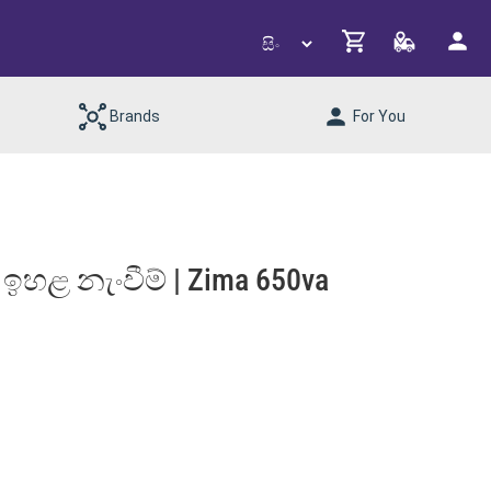
Brands
For You
ී ඉහළ නැංවීම් | Zima 650va