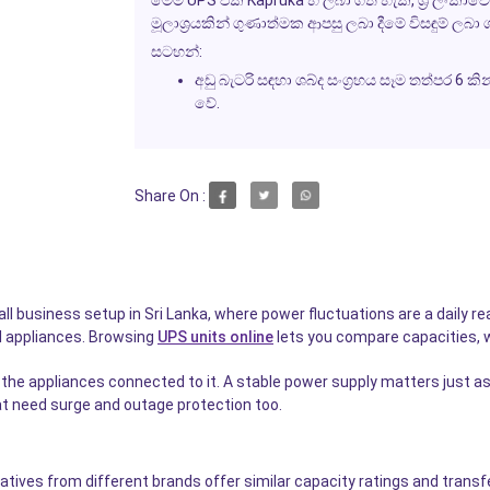
මෙම UPS එක Kapruka හි ලබා ගත හැක, ශ්‍රී ලංකාව
මූලාශ්‍රයකින් ගුණාත්මක ආපසු ලබා දීමේ විසඳුම් ල
සටහන්:
අඩු බැටරි සඳහා ශබ්ද සංග්‍රහය සෑම තත්පර 6
වේ.
Share On :
l business setup in Sri Lanka, where power fluctuations are a daily re
l appliances. Browsing
UPS units online
lets you compare capacities, 
the appliances connected to it. A stable power supply matters just a
t need surge and outage protection too.
atives from different brands offer similar capacity ratings and transf