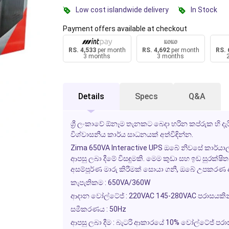
Low cost islandwide delivery
In Stock
Payment offers available at checkout
RS. 4,533
per month
RS. 4,692
per month
RS. 
3 months
3 months
Details
Specs
Q&A
ශ්‍රී ලංකාවේ ඕනෑම තැනකට බෙදා හරින කප්රුක හි 
විශ්වාසනීය කාර්ය සාධනයක් අත්විඳින්න.
Zima 650VA Interactive UPS ඔබේ නිවසේ කාර්යාල, 
ආපසු ලබා දීමේ විසඳුමකි. මෙම කුඩා සහ ඉඩ සුරක්ෂිත
අසම්පූර්ණ මාරු කිරීමක් සොයා ගනී, ඔබේ උපකරණ 
කැපැතිකම : 650VA/360W
ආදාන වෝල්ටේජ් : 220VAC 145-280VAC පරාසයකින
සමීකරණය : 50Hz
ආපසු ලබා දීම : බැටරි ආකාරයේ 10% වෝල්ටේජ් පර