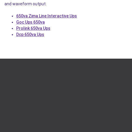
and waveform output.
650va Zima Line Interactive Ups
Goc Ups 650va
Prolink 650va Ups
Dcp 650va Ups