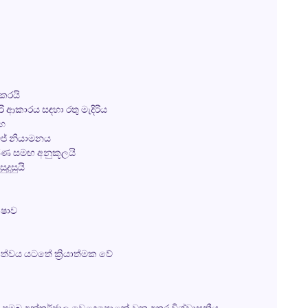
 කරයි
ආකාරය සඳහා රතු මැදිරිය
රහ
ටේජ් නියාමනය
කරණ සමඟ අනුකූලයි
ුදුසුයි
්ෂාව
ණත්වය යටතේ ක්‍රියාත්මක වේ