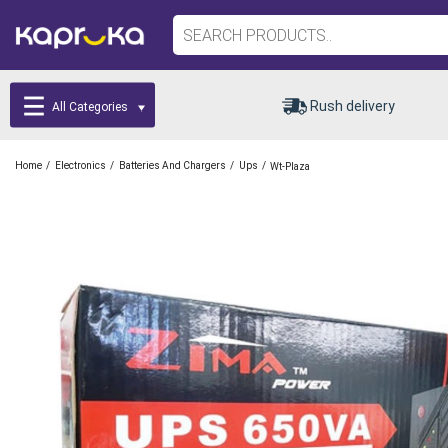
Rush delivery
All Categories
/
/
/
/
Home
Electronics
Batteries And Chargers
Ups
Wt-Plaza