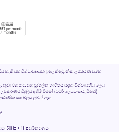
657
per month
24 months
දැරිය හැකි සහ විශ්වාසදායක ඉලෙක්ට්‍රොනික උපකරණ සමඟ
කුඩා ව්‍යාපාර, සහ පුද්ගලික භාවිතය සඳහා විශ්වාසනීය බලය
 උපකරණය විදුලිය අහිමි වීමේදී බැටරි බලයට මාරු වීමේදී
ආරක්ෂිත සහ බලය ලබා දී ඇත.
්
ාසය, 50Hz + 1Hz සමීකරණය