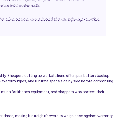
ේ ප්‍රමුඛ අන්තර්ජාල වෙළඳපොළක් වන අතර විශ්වාසනීය
බා ගන්නා බවට සහතික කරයි.
 කින්ම, අධි භාරය සඳහා සෑම තත්පරයකින්ම, සහ දෝෂ සඳහා අඛණ්ඩව
ality. Shoppers setting up workstations often pair battery backup
waveform types, and runtime specs side by side before committing.
s much for kitchen equipment, and shoppers who protect their
er times, making it straightforward to weigh price against warranty