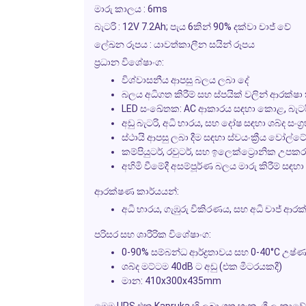
මාරු කාලය : 6ms
බැටරි : 12V 7.2Ah; පැය 6කින් 90% දක්වා චාජ් වේ
ලේඛන රූපය : යාවත්කාලීන සයින් රූපය
ප්‍රධාන විශේෂාංග:
විශ්වාසනීය ආපසු බලය ලබා දේ
බලය අධිගත කිරීම් සහ ස්පයික් වලින් ආරක්ෂා
LED සංඛේතක: AC ආකාරය සඳහා කොළ, බැටරි 
අඩු බැටරි, අධි භාරය, සහ දෝෂ සඳහා ශබ්ද සංග්‍
ස්ථායි ආපසු ලබා දීම සඳහා ස්වයංක්‍රීය වෝල්
කම්පියුටර්, රවුටර්, සහ ඉලෙක්ට්‍රොනික උප
අහිමි වීමේදී අසම්පූර්ණ බලය මාරු කිරීම් සඳහා ස
ආරක්ෂණ කාර්යයන්:
අධි භාරය, ගැඹුරු විකිරණය, සහ අධි චාජ් ආරක
පරිසර සහ ශාරීරික විශේෂාංග:
0-90% සම්බන්ධ ආර්ද්‍රතාවය සහ 0-40°C උෂ්
ශබ්ද මට්ටම 40dB ට අඩු (එක මීටරයකදී)
මාන: 410x300x435mm