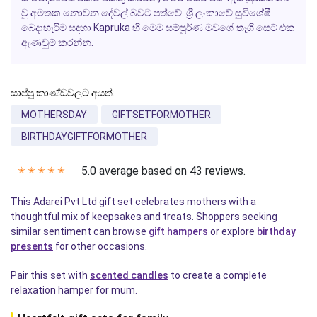
වූ අමතක නොවන දේවල් බවට පත්වේ. ශ්‍රී ලංකාවේ සුවිශේෂී
බෙදාහැරීම සඳහා Kapruka හි මෙම සම්පූර්ණ මවගේ තෑගි සෙට් එක
ඇණවුම් කරන්න.
සාප්පු කාණ්ඩවලට අයත්:
MOTHERSDAY
GIFTSETFORMOTHER
BIRTHDAYGIFTFORMOTHER
5.0 average based on 43 reviews.
✭
✭
✭
✭
✭
This Adarei Pvt Ltd gift set celebrates mothers with a
thoughtful mix of keepsakes and treats. Shoppers seeking
similar sentiment can browse
gift hampers
or explore
birthday
presents
for other occasions.
Pair this set with
scented candles
to create a complete
relaxation hamper for mum.