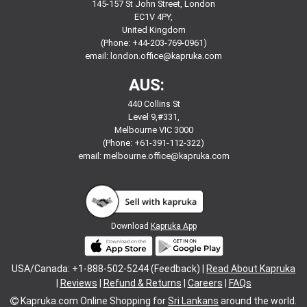
145-157 St John Street, London
EC1V 4PY,
United Kingdom
(Phone: +44-203-769-0961)
email:
london.office@kapruka.com
AUS:
440 Collins St
Level 9,#331,
Melbourne VIC 3000
(Phone: +61-391-112-322)
email:
melbourne.office@kapruka.com
Download
Kapruka App
USA/Canada: +1-888-502-5244 (Feedback) |
Read About Kapruka
|
Reviews
|
Refund & Returns
|
Careers
|
FAQs
Kapruka.com
Online Shopping for
Sri Lankans
around the world.