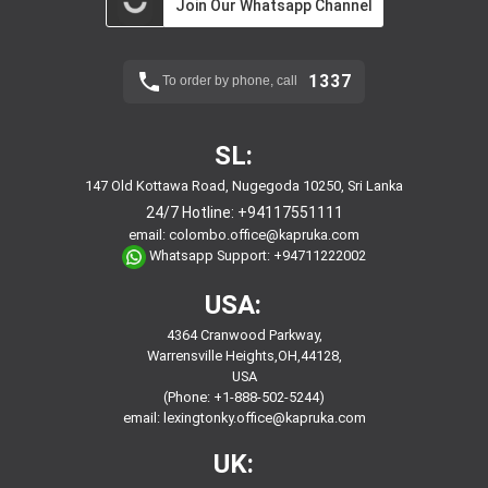
Join Our Whatsapp Channel
1337
To order by phone, call
SL:
147 Old Kottawa Road, Nugegoda 10250, Sri Lanka
24/7 Hotline:
+94117551111
email:
colombo.office@kapruka.com
Whatsapp Support:
+94711222002
USA:
4364 Cranwood Parkway,
Warrensville Heights,OH,44128,
USA
(Phone: +1-888-502-5244)
email:
lexingtonky.office@kapruka.com
UK: