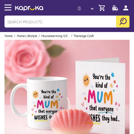
/
/
/
Home
Home Lifestyle
Housewarming Gift Sets
Tharanga-Craft