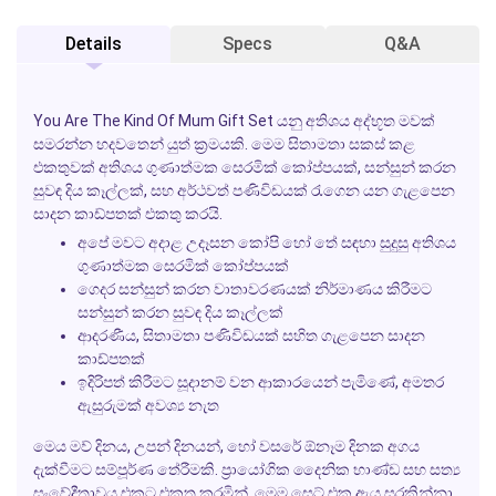
Details
Specs
Q&A
You Are The Kind Of Mum
Gift Set යනු අතිශය අද්භූත මවක්
සමරන්න හදවතෙන් යුත් ක්‍රමයකි. මෙම සිතාමතා සකස් කළ
එකතුවක් අතිශය ගුණාත්මක සෙරමික් කෝප්පයක්, සන්සුන් කරන
සුවඳ දිය කෑල්ලක්, සහ අර්ථවත් පණිවිඩයක් රැගෙන යන ගැළපෙන
සාදන කාඩ්පතක් එකතු කරයි.
අපේ මවට අදාළ උදෑසන කෝපි හෝ තේ සඳහා සුදුසු අතිශය
ගුණාත්මක සෙරමික් කෝප්පයක්
ගෙදර සන්සුන් කරන වාතාවරණයක් නිර්මාණය කිරීමට
සන්සුන් කරන සුවඳ දිය කෑල්ලක්
ආදරණීය, සිතාමතා පණිවිඩයක් සහිත ගැළපෙන සාදන
කාඩ්පතක්
ඉදිරිපත් කිරීමට සූදානම් වන ආකාරයෙන් පැමිණේ, අමතර
ඇසුරුමක් අවශ්‍ය නැත
මෙය මව් දිනය, උපන් දිනයන්, හෝ වසරේ ඕනෑම දිනක අගය
දැක්වීමට සම්පූර්ණ තේරීමකි. ප්‍රායෝගික දෛනික භාණ්ඩ සහ සත්‍ය
සංවේදීතාවය එකට එකතු කරමින්, මෙම සෙට් එක ඇය සුරකින්නා