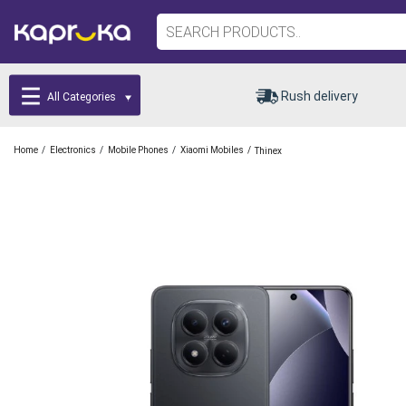
Rush delivery
All Categories
/
/
/
/
Home
Electronics
Mobile Phones
Xiaomi Mobiles
Thinex