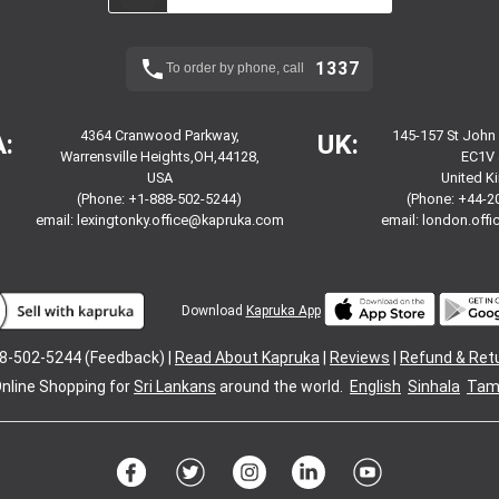
1337
To order by phone, call
4364 Cranwood Parkway,
145-157 St John
:
UK:
Warrensville Heights,OH,44128,
EC1V 
USA
United 
(Phone: +1-888-502-5244)
(Phone: +44-2
email:
lexingtonky.office@kapruka.com
email:
london.off
Download
Kapruka App
8-502-5244 (Feedback) |
Read About Kapruka
|
Reviews
|
Refund & Ret
nline Shopping for
Sri Lankans
around the world.
English
Sinhala
Tami