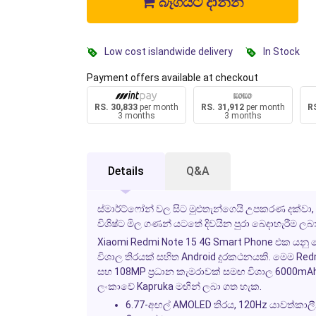
බෑගයට දාන්න
Low cost islandwide delivery
In Stock
Payment offers available at checkout
RS. 30,833
per month
RS. 31,912
per month
RS
3 months
3 months
Details
Q&A
ස්මාර්ට්ෆෝන් වල සිට මුළුතැන්ගෙයි උපකරණ දක්වා
විශිෂ්ට මිල ගණන් යටතේ දිවයින පුරා බෙදාහැරීම ලබා
Xiaomi Redmi Note 15 4G Smart Phone එක යනු ද
විශාල තිරයක් සහිත Android දුරකථනයකි. මෙම Redmi
සහ 108MP ප්‍රධාන කැමරාවක් සමඟ විශාල 6000mAh බ
ලංකාවේ Kapruka මඟින් ලබා ගත හැක.
6.77-අඟල් AMOLED තිරය, 120Hz යාවත්කාල