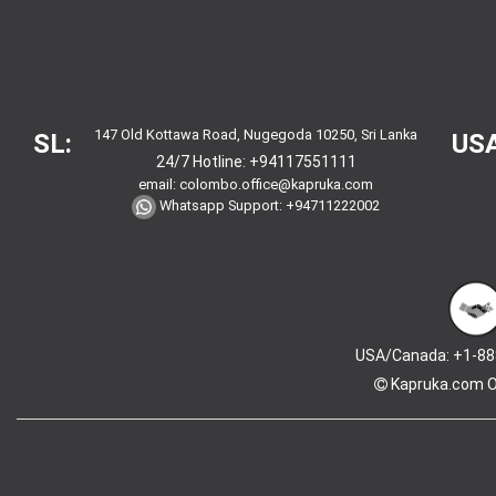
147 Old Kottawa Road, Nugegoda 10250, Sri Lanka
SL:
USA
24/7 Hotline:
+94117551111
email:
colombo.office@kapruka.com
Whatsapp Support:
+94711222002
USA/Canada: +1-88
Kapruka.com
O