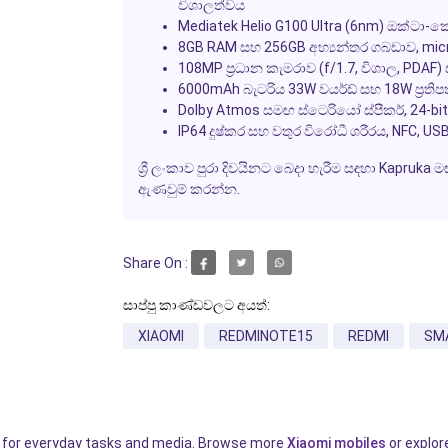
විශාලත්වය
Mediatek Helio G100 Ultra (6nm) ඔක්ටා-ක
8GB RAM සහ 256GB අභ්‍යන්තර ගබඩාව, mic
108MP ප්‍රධාන කැමරාව (f/1.7, විශාල, PD
6000mAh බැටරිය 33W වයර්ඩ් සහ 18W ප්‍රතිපත
Dolby Atmos සමඟ ස්ටෙරියෝ ස්පීකර්, 24-b
IP64 දුෂ්කර සහ වතුර විරෝධී ශරීරය, NFC, U
ශ්‍රී ලංකාව පුරා දිවයිනට බෙදා හැරීම සඳහා Kapruk
ඇණවුම් කරන්න.
Share On :
සාප්පු කාණ්ඩවලට අයත්:
XIAOMI
REDMINOTE15
REDMI
SM
e for everyday tasks and media. Browse more
Xiaomi mobiles
or explore