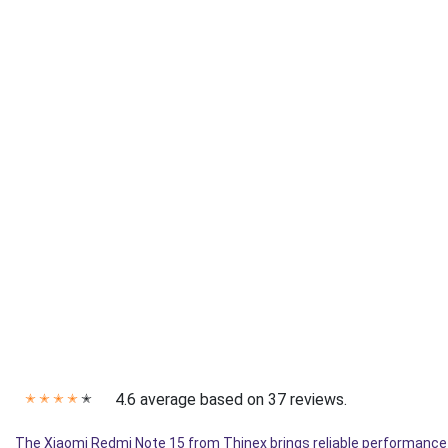
4.6 average based on 37 reviews.
✭
✭
✭
✭
✭
The Xiaomi Redmi Note 15 from Thinex brings reliable performanc