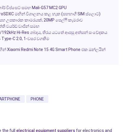
ෝර් චිප්සෙට් සමඟ Mali-G57 MC2 GPU
roSDXC මඟින් විශාලනය කළ හැක (සහභාගී SIM ස්ලොට්)
AF) සහ උපකාරක කාමරයක්; 20MP සෙල්ෆි කැමරාව
්ති වයර්ඩ් චාජින් සමඟ
it/192kHz Hi-Res ශබ්දය, තිරය යටතේ ආපසු අත්සන් සංවේදකය
SB Type-C 2.0, 1-වසර වගකීම
a මඟින් Xiaomi Redmi Note 15 4G Smart Phone එක ඔන්ලයින්
ARTPHONE
PHONE
 the full
electrical equipment suppliers
for electronics and