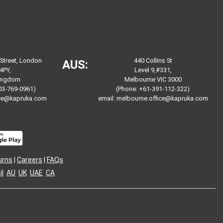
 Street, London
440 Collins St
AUS:
4PY,
Level 9,#331,
Kingdom
Melbourne VIC 3000
03-769-0961)
(Phone: +61-391-112-322)
ice@kapruka.com
email:
melbourne.office@kapruka.com
urns
|
Careers
|
FAQs
l
AU
UK
UAE
CA