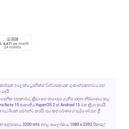
. 4,471
per month
24 months
, කප්රුක ඉලෙක්ට්‍රොනික්ස් විශ්වාසදායක ගුණාත්මකභාවය සහ
 දෙයි.
ෛනික බහුකාර්ය, ක්‍රීඩා සහ ඡායාරූප ගැනීම සඳහා නිර්මාණය කළ
 Note 15 ආකෘතිය HyperOS 2 ක් Android 15 මත ක්‍රියා කරයි
ැටරියක් සම්බන්ධ කරයි. එය කළු වර්ණයේ පැමිණේ සහ ශ්‍රී
ීන අනුපාතය, 3200 nits ඉහළ ආලෝකය, 1080 x 2392 පිකසල්