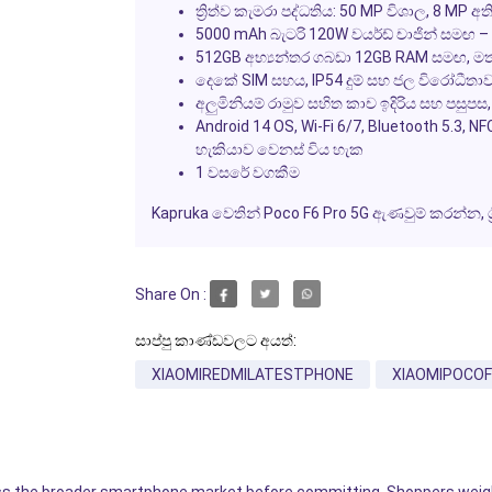
ත්‍රිත්ව කැමරා පද්ධතිය: 50 MP විශාල, 8 MP අ
5000 mAh බැටරි 120W වයර්ඩ් චාජින් සමඟ – ම
512GB අභ්‍යන්තර ගබඩා 12GB RAM සමඟ, ම
දෙකේ SIM සහය, IP54 දුම් සහ ජල විරෝධීතාව,
අලුමිනියම් රාමුව සහිත කාච ඉදිරිය සහ පසුපස,
Android 14 OS, Wi-Fi 6/7, Bluetooth 5.3, 
හැකියාව වෙනස් විය හැක
1 වසරේ වගකීම
Kapruka වෙතින් Poco F6 Pro 5G ඇණවුම් කරන්න, ශ්
Share On :
සාප්පු කාණ්ඩවලට අයත්:
XIAOMIREDMILATESTPHONE
XIAOMIPOCOF