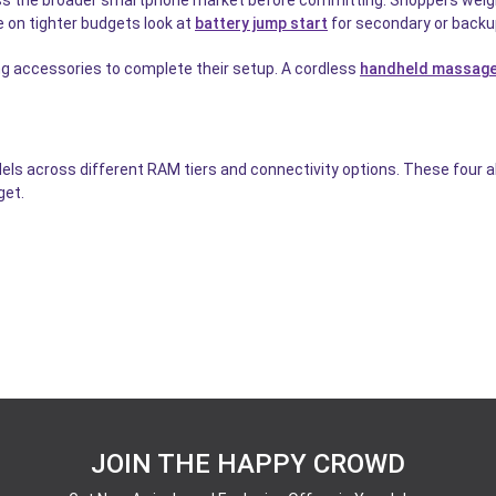
ss the broader smartphone market before committing. Shoppers weig
e on tighter budgets look at
battery jump start
for secondary or backu
ng accessories to complete their setup. A cordless
handheld massager
els across different RAM tiers and connectivity options. These four 
get.
JOIN THE HAPPY CROWD