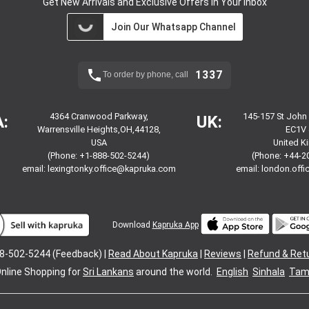
Get New Arrivals and Exclusive Offers in Your Inbox
Join Our Whatsapp Channel
1337
To order by phone, call
4364 Cranwood Parkway,
145-157 St John
:
UK:
Warrensville Heights,OH,44128,
EC1V 
USA
United 
(Phone: +1-888-502-5244)
(Phone: +44-2
email:
lexingtonky.office@kapruka.com
email:
london.off
Download
Kapruka App
8-502-5244 (Feedback) |
Read About Kapruka
|
Reviews
|
Refund & Ret
nline Shopping for
Sri Lankans
around the world.
English
Sinhala
Tami