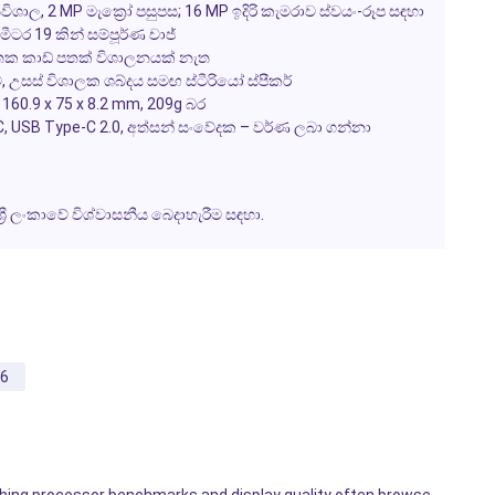
තිවිශාල, 2 MP මැක්‍රෝ පසුපස; 16 MP ඉදිරි කැමරාව ස්වයං-රූප සඳහා
ීටර 19 කින් සම්පූර්ණ චාජ්
තක කාඩ් පතක් විශාලනයක් නැත
 උසස් විශාලක ශබ්දය සමඟ ස්ටීරියෝ ස්පීකර්
 160.9 x 75 x 8.2 mm, 209g බර
NFC, USB Type-C 2.0, අත්සන් සංවේදක – වර්ණ ලබා ගන්නා
‍රී ලංකාවේ විශ්වාසනීය බෙදාහැරීම සඳහා.
6