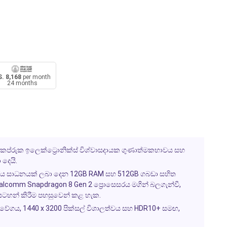
. 8,168
per month
24 months
, කප්රුක ඉලෙක්ට්‍රොනික්ස් විශ්වාසදායක ගුණාත්මකභාවය සහ
 දෙයි.
ේ කාර්ය සාධනයක් ලබා දෙන 12GB RAM සහ 512GB ගබඩා සහිත
alcomm Snapdragon 8 Gen 2 ප්‍රොසෙසරය මගින් බලගැන්වී,
ප සටහන් කිරීම පහසුවෙන් කළ හැක.
 වේගය, 1440 x 3200 පික්සල් විශාලත්වය සහ HDR10+ සමඟ,