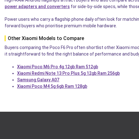
High-RAM Android flagships attract buyers who also compare acro
power adapters and converters
for side-by-side specs, while thos
Power users who carry a flagship phone daily often look for matchi
forward buyers who prioritise premium mobile hardware.
Other Xiaomi Models to Compare
Buyers comparing the Poco F6 Pro often shortlist other Xiaomi mod
it straightforward to find the right balance of performance and bud
Xiaomi Poco M6 Pro 4g 12gb Ram 512gb
Xiaomi Redmi Note 13 Pro Plus 5g 12gb Ram 256gb
Samsung Galaxy A07
Xiaomi Poco M4 5g 6gb Ram 128gb