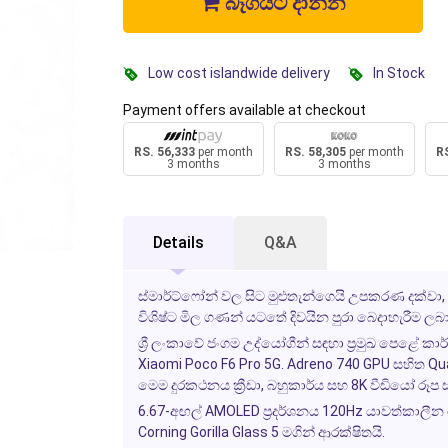
බෑගයට දාන්න
Low cost islandwide delivery
In Stock
Payment offers available at checkout
RS. 56,333
per month
RS. 58,305
per month
RS
3 months
3 months
Details
Q&A
ස්මාර්ට්ෆෝන් වල සිට මුළුතැන්ගෙයි උපකරණ දක්වා
විශිෂ්ට මිල ගණන් යටතේ දිවයින පුරා බෙදාහැරීම ලබා
ශ්‍රී ලංකාවේ ජංගම උද්යෝගීන් සඳහා ප්‍රමුඛ පෙළ
Xiaomi Poco F6 Pro 5G. Adreno 740 GPU සහිත Qu
මෙම දුරකථනය ක්‍රීඩා, බහුකාර්ය සහ 8K වීඩියෝ රූ
6.67-අඟල් AMOLED ප්‍රදර්ශනය 120Hz යාවත්කාලීන
Corning Gorilla Glass 5 මගින් ආරක්ෂිතයි.