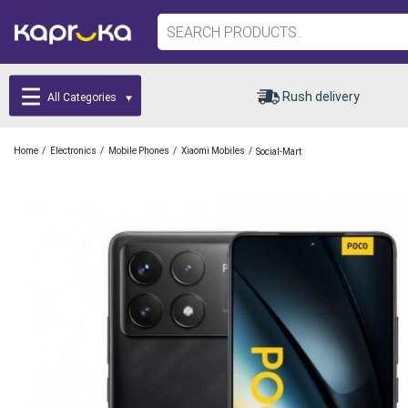
Rush delivery
All Categories
/
/
/
/
Home
Electronics
Mobile Phones
Xiaomi Mobiles
Social-Mart