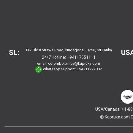
147 Old Kottawa Road, Nugegoda 10250, Sri Lanka
SL:
USA
24/7 Hotline:
+94117551111
email:
colombo.office@kapruka.com
Whatsapp Support:
+94711222002
USA/Canada: +1-88
Kapruka.com
O