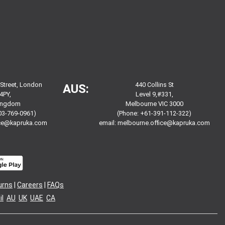
 Street, London
440 Collins St
AUS:
4PY,
Level 9,#331,
Kingdom
Melbourne VIC 3000
03-769-0961)
(Phone: +61-391-112-322)
ice@kapruka.com
email:
melbourne.office@kapruka.com
urns
|
Careers
|
FAQs
l
AU
UK
UAE
CA