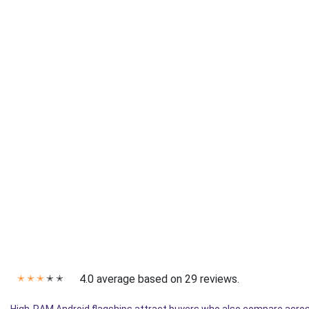
4.0 average based on 29 reviews.
✭
✭
✭
✭
✭