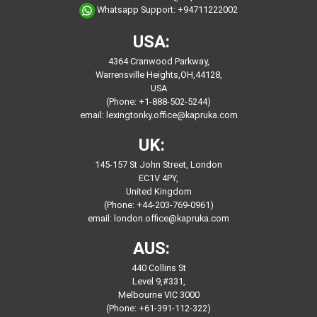
Whatsapp Support:
+94711222002
USA:
4364 Cranwood Parkway,
Warrensville Heights,OH,44128,
USA
(Phone: +1-888-502-5244)
email:
lexingtonky.office@kapruka.com
UK:
145-157 St John Street, London
EC1V 4PY,
United Kingdom
(Phone: +44-203-769-0961)
email:
london.office@kapruka.com
AUS:
440 Collins St
Level 9,#331,
Melbourne VIC 3000
(Phone: +61-391-112-322)