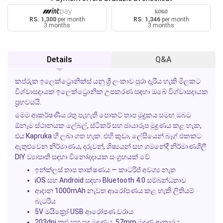
RS. 1,300
per month
RS. 1,346
per month
3 months
3 months
Details
Q&A
කප්රුක ඉලෙක්ට්‍රොනික්ස් යනු ශ්‍රී ලංකාව පුරා දැරිය හැකි මිලකට
විශ්වාසදායක ඉලෙක්ට්‍රොනික උපකරණ සඳහා ඔබේ විශ්වාසදායක
ප්‍රභවයයි.
මෙම ආකර්ෂණීය රතු පැහැති පොකට් තාප මුද්‍රකය සමඟ ඔබට
ඕනෑම ස්ථානයක ලේබල්, ස්ටිකර් සහ ඡායාරූප මුද්‍රණය කළ හැක,
එය Kapruka හි ලබා ගත හැක. එහි කුඩා, ලේසියෙන් බෑග් එකකට
ඇතුළුවෙන නිර්මාණය, දරුවන්, ශිෂ්‍යයන් සහ ගමනේදී නිර්මාණශීලී
DIY ව්‍යාපෘති සඳහා විනෝදදායක සංග්‍රහයක් වේ.
ඉන්ක්ලස් තාප තාක්ෂණය — කාටරිජ් අවශ්‍ය නැත
iOS සහ Android සඳහා Bluetooth 4.0 සම්බන්ධතාව
ආදාන 1000mAh නැවත ආරෝපණය කළ හැකි ලිතියම්
බැටරිය
5V මයික්‍රෝ USB ආරෝපණ වරාය
203dpi කළු සහ සුදු මුද්‍රණය, 57mm මුද්‍රණ ආකාරය