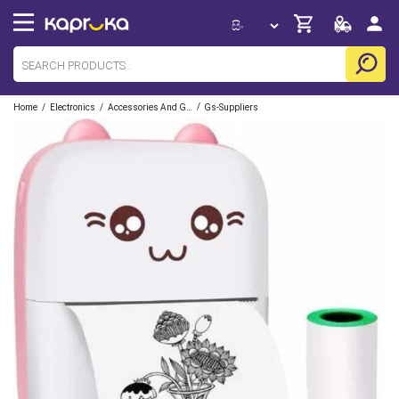
/
/
/
Home
Electronics
Accessories And Gadgets
Gs-Suppliers