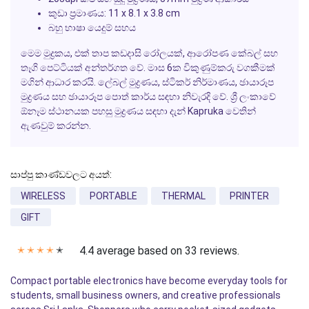
කුඩා ප්‍රමාණය: 11 x 8.1 x 3.8 cm
බහු භාෂා යෙදුම් සහය
මෙම මුද්‍රකය, එක් තාප කඩදාසි රෝලයක්, ආරෝපණ කේබල් සහ
තෑගි පෙට්ටියක් අන්තර්ගත වේ. මාස 6ක විකුණුම්කරු වගකීමක්
මගින් ආධාර කරයි. ලේබල් මුද්‍රණය, ස්ටිකර් නිර්මාණය, ඡායාරූප
මුද්‍රණය සහ ඡායාරූප පොත් කාර්ය සඳහා නිවැරදි වේ. ශ්‍රී ලංකාවේ
ඕනෑම ස්ථානයක පහසු මුද්‍රණය සඳහා දැන් Kapruka වෙතින්
ඇණවුම් කරන්න.
සාප්පු කාණ්ඩවලට අයත්:
WIRELESS
PORTABLE
THERMAL
PRINTER
GIFT
4.4 average based on 33 reviews.
✭
✭
✭
✭
✭
Compact portable electronics have become everyday tools for
students, small business owners, and creative professionals