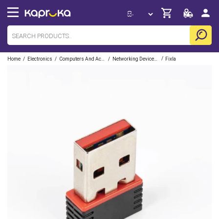
/
/
/
/
Home
Electronics
Computers And Accessories
Networking Devices/ Routers/ Extenders
Fixla