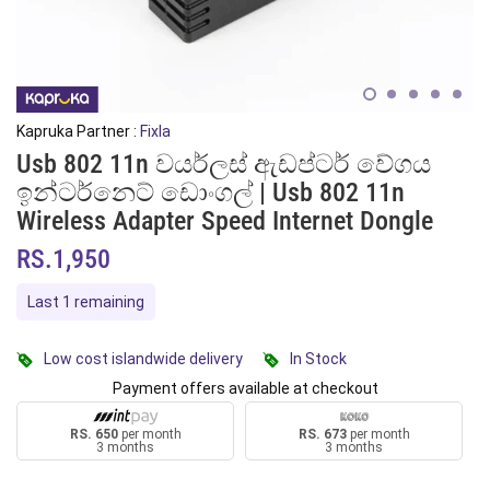
Kapruka Partner :
Fixla
Usb 802 11n වයර්ලස් ඇඩප්ටර් වේගය
ඉන්ටර්නෙට් ඩොංගල් | Usb 802 11n
Wireless Adapter Speed Internet Dongle
RS.1,950
Last 1 remaining
Low cost islandwide delivery
In Stock
Payment offers available at checkout
RS. 650
per month
RS. 673
per month
3 months
3 months