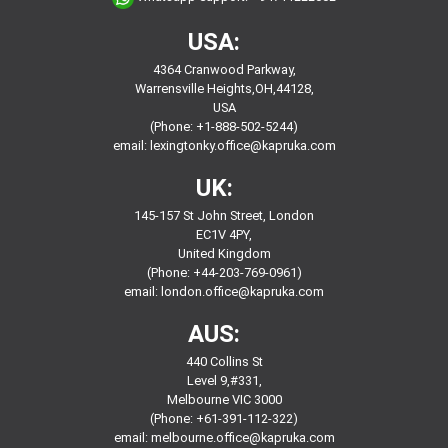
USA:
4364 Cranwood Parkway,
Warrensville Heights,OH,44128,
USA
(Phone: +1-888-502-5244)
email:
lexingtonky.office@kapruka.com
UK:
145-157 St John Street, London
EC1V 4PY,
United Kingdom
(Phone: +44-203-769-0961)
email:
london.office@kapruka.com
AUS:
440 Collins St
Level 9,#331,
Melbourne VIC 3000
(Phone: +61-391-112-322)
email:
melbourne.office@kapruka.com