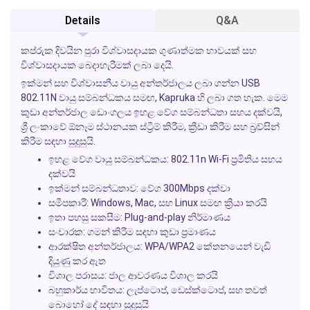
Details
Q&A
කප්රුක දිවයින පුරා විශ්වාසදායක ගුණාත්මක භාවයක් සහ
විශ්වාසදායක බෙදාහැරීමක් ලබා දෙයි.
ඉක්මන් සහ විශ්වාසනීය වායු අන්තර්ජාලය ලබා ගන්න USB
802.11N වායු සම්බන්ධකය සමඟ, Kapruka හි ලබා ගත හැක. මෙම
කුඩා අන්තර්ජාල ඩොංගලය ඉහළ වේග සම්බන්ධතා සහය දක්වයි,
ශ්‍රී ලංකාවේ ඕනෑම ස්ථානයක ස්ට්‍රීම් කිරීම, ක්‍රීඩා කිරීම සහ බ්‍රව්සින්
කිරීම සඳහා සුදුසුයි.
ඉහළ වේග වායු සම්බන්ධකය:
802.11n Wi-Fi ප්‍රමිතිය සහය
දක්වයි
ඉක්මන් සම්බන්ධතාව:
වේග 300Mbps දක්වා
සමීපකාරී:
Windows, Mac, සහ Linux සමඟ ක්‍රියා කරයි
ඉතා පහසු සකසීම:
Plug-and-play නිර්මාණය
සංචාරක:
ගමන් කිරීම සඳහා කුඩා ප්‍රමාණය
ආරක්ෂිත අන්තර්ජාලය:
WPA/WPA2 කේතනයෙන් වැඩි
දියුණු කර ඇත
විශාල පරාසය:
ජාල ආවරණය විශාල කරයි
බහුකාර්ය භාවිතය:
ලැප්ටොප්, ඩෙස්ක්ටොප්, සහ තවත්
බොහෝ දේ සඳහා සුදුසුයි