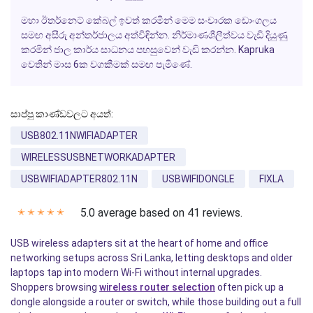
මහා ඊතර්නෙට් කේබල් ඉවත් කරමින් මෙම සංචාරක ඩොංගලය
සමඟ අසීරු අන්තර්ජාලය අත්විඳින්න. නිර්මාණශීලීත්වය වැඩි දියුණු
කරමින් ජාල කාර්ය සාධනය පහසුවෙන් වැඩි කරන්න. Kapruka
වෙතින් මාස 6ක වගකීමක් සමඟ පැමිණේ.
සාප්පු කාණ්ඩවලට අයත්:
USB802.11NWIFIADAPTER
WIRELESSUSBNETWORKADAPTER
USBWIFIADAPTER802.11N
USBWIFIDONGLE
FIXLA
5.0 average based on 41 reviews.
✭
✭
✭
✭
✭
USB wireless adapters sit at the heart of home and office
networking setups across Sri Lanka, letting desktops and older
laptops tap into modern Wi-Fi without internal upgrades.
Shoppers browsing
wireless router selection
often pick up a
dongle alongside a router or switch, while those building out a full