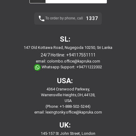
1337
To order by phone, call
SL:
147 Old Kottawa Road, Nugegoda 10250, Sri Lanka
24/7 Hotline:
+94117551111
email:
colombo.office@kapruka.com
Whatsapp Support:
+94711222002
USA:
4364 Cranwood Parkway,
Warrensville Heights,OH,44128,
USA
(Phone: +1-888-502-5244)
email:
lexingtonky.office@kapruka.com
UK:
145-157 St John Street, London