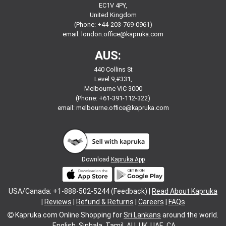
EC1V 4PY,
United Kingdom
(Phone: +44-203-769-0961)
email:
london.office@kapruka.com
AUS:
440 Collins St
Level 9,#331,
Melbourne VIC 3000
(Phone: +61-391-112-322)
email:
melbourne.office@kapruka.com
Download
Kapruka App
USA/Canada: +1-888-502-5244 (Feedback) |
Read About Kapruka
|
Reviews
|
Refund & Returns
|
Careers
|
FAQs
Kapruka.com
Online Shopping for
Sri Lankans
around the world.
English
Sinhala
Tamil
AU
UK
UAE
CA