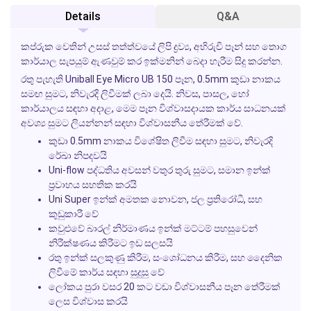
Details
Q&A
කප්රුක වෙතින් උසස් තත්ත්වයේ ලිපි ද්‍රව්‍ය, අභිරුචි පෑන් සහ තොග
කාර්යාල සැපයුම් ඇණවුම් කර ඉක්මනින් බෙදා හැරීම සිදු කරන්න.
රතු පැහැති Uniball Eye Micro UB 150 පෑන, 0.5mm කුඩා නාකය
සමඟ සුමට, නිවැරදි ලිවීමක් ලබා දෙයි. නිවස, පාසල, හෝ
කාර්යාලය සඳහා අදාළ, මෙම පෑන විශ්වාසදායක කාර්ය සාධනයක්
අවශ්‍ය සුමට ලියන්නන් සඳහා විශ්වාසනීය තේරීමක් වේ.
කුඩා 0.5mm නාකය විශේෂිත ලිවීම සඳහා සුමට, නිවැරදි
රේඛා නිපදවයි
Uni-flow පද්ධතිය අවසන් වතුර තුරු සුමට, සමාන ඉන්ක්
ප්‍රවාහය සහතික කරයි
Uni Super ඉන්ක් අමතක නොවන, ජල ප්‍රතිරෝධී, සහ
කුඩුකාරී වේ
කවුළුවේ බාරල් නිර්මාණය ඉන්ක් මට්ටම් පහසුවෙන්
නිරීක්ෂණය කිරීමට ඉඩ සලසයි
රතු ඉන්ක් සලකුණු කිරීම, සංශෝධනය කිරීම, සහ දෛනික
ලිවීමේ කාර්ය සඳහා සුදුසු වේ
ලෝකය පුරා වසර 20 කට වඩා විශ්වාසනීය පෑන තේරීමක්
ලෙස විශ්වාස කරයි