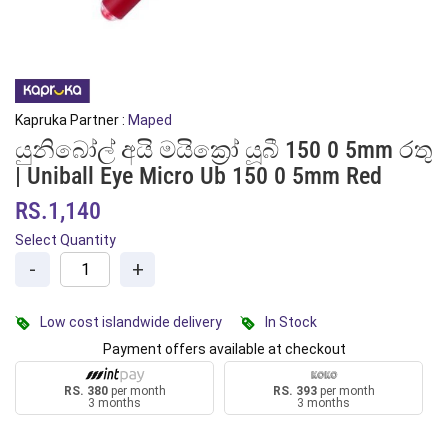
Kapruka Partner :
Maped
යුනිබෝල් අයි මයික්‍රෝ යූබී 150 0 5mm රතු
| Uniball Eye Micro Ub 150 0 5mm Red
RS.1,140
Select Quantity
-
+
Low cost islandwide delivery
In Stock
Payment offers available at checkout
RS. 380
per month
RS. 393
per month
3 months
3 months