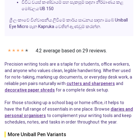
විවිධ වයස් කණ්ඩායම් සහ සැකසුම් සඳහා නිර්මාණය කළ
මෝඩලය UB 150
ශ්‍රී ලංකාවේ විශ්වාසනීය ලිවීමේ කාර්ය සාධනය සඳහා ඔබේ Uniball
Eye Micro පෑන Kapruka වෙතින් ඇණවුම් කරන්න.
4.2 average based on 29 reviews.
✭
✭
✭
✭
✭
Precision writing tools are a staple for students, office workers,
and anyone who values clean, legible handwriting. Whether used
for note-taking, marking up documents, or everyday desk work, a
reliable pen pairs naturally with
cutters and sharpeners
and
decorative paper shreds
for a complete desk setup.
For those stocking up a school bag or home office, it helps to
have the full range of essentials in one place. Browse
diaries and
personal organisers
to complement your writing tools and keep
schedules, notes, and tasks in order throughout the year.
More Uniball Pen Variants