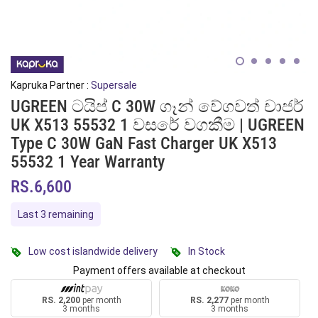
Kapruka Partner :
Supersale
UGREEN ටයිප් C 30W ගෑන් වේගවත් චාජර්
UK X513 55532 1 වසරේ වගකීම | UGREEN
Type C 30W GaN Fast Charger UK X513
55532 1 Year Warranty
RS.6,600
Last 3 remaining
Low cost islandwide delivery
In Stock
Payment offers available at checkout
RS. 2,200
per month
RS. 2,277
per month
3 months
3 months