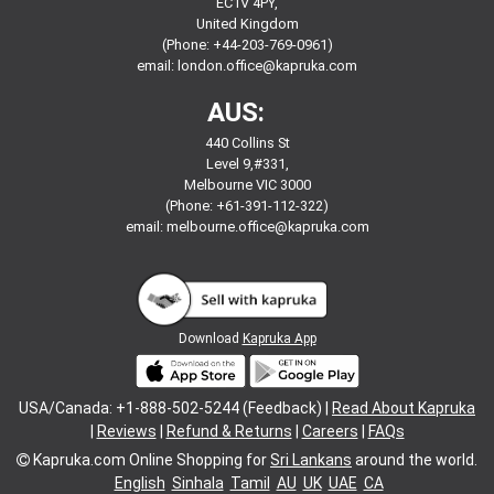
EC1V 4PY,
United Kingdom
(Phone: +44-203-769-0961)
email:
london.office@kapruka.com
AUS:
440 Collins St
Level 9,#331,
Melbourne VIC 3000
(Phone: +61-391-112-322)
email:
melbourne.office@kapruka.com
Download
Kapruka App
USA/Canada: +1-888-502-5244 (Feedback) |
Read About Kapruka
|
Reviews
|
Refund & Returns
|
Careers
|
FAQs
Kapruka.com
Online Shopping for
Sri Lankans
around the world.
English
Sinhala
Tamil
AU
UK
UAE
CA