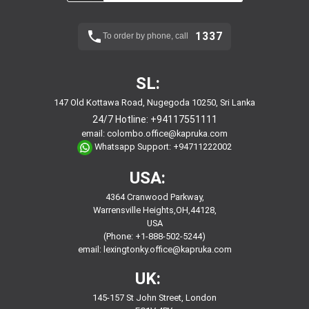
1337
To order by phone, call
SL:
147 Old Kottawa Road, Nugegoda 10250, Sri Lanka
24/7 Hotline:
+94117551111
email:
colombo.office@kapruka.com
Whatsapp Support:
+94711222002
USA:
4364 Cranwood Parkway,
Warrensville Heights,OH,44128,
USA
(Phone: +1-888-502-5244)
email:
lexingtonky.office@kapruka.com
UK:
145-157 St John Street, London