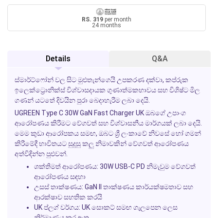
RS. 319
per month
24 months
Details
Q&A
ස්මාර්ට්ෆෝන් වල සිට මුළුතැන්ගෙයි උපකරණ දක්වා, කප්රුක
ඉලෙක්ට්‍රොනික්ස් විශ්වාසදායක ගුණාත්මකභාවය සහ විශිෂ්ට මිල
ගණන් යටතේ දිවයින පුරා බෙදාහැරීම ලබා දෙයි.
UGREEN Type C 30W GaN Fast Charger UK ඔබගේ උපාංග
ආරෝපණය කිරීමට වේගවත් සහ විශ්වාසනීය මාර්ගයක් ලබා දෙයි.
මෙම කුඩා ආරෝපකය සමඟ, ඔබට ශ්‍රී ලංකාවේ නිවසේ හෝ ගමන්
කිරීමේදී භාවිතයට සුදුසු කලු නිමාවකින් වේගවත් ආරෝපණය
අත්විඳින්න පුළුවන්.
ශක්තිමත් ආරෝපණය:
30W USB-C PD නිමැවුම වේගවත්
ආරෝපණය සඳහා
උසස් තාක්ෂණය:
GaN II තාක්ෂණය කාර්යක්ෂමතාව සහ
ආරක්ෂාව සහතික කරයි
UK ප්ලග් වර්ගය:
UK සොකට් සමඟ ගැලපෙන ලෙස
නිර්මාණය කර ඇත