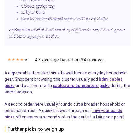
වර්ණය:
සුන්දර කලු
මාදිලිය:
X513
වගකීම:
සාමකාමී සිතක් සඳහා වසර 1ක ආවරණය
අද Kapruka වෙතින් ඔබේ එකක් ඇණවුම් කරගෙන, ඔබගේ උපාංග
සාර්ථකව බලය ලබා දෙන්න.
4.3 average based on 34 reviews.
✭
✭
✭
✭
✭
A dependable item like this sits well beside everyday household
gear. Shoppers browsing this cluster usually add
hdmi cables
picks
and pair them with
cables and connecters picks
during the
same session.
A second order here usually rounds out a broader household or
personal refresh. A quick browse through our
new year cards
picks
often earns a second slot in the cart at a fair price point.
Further picks to weigh up