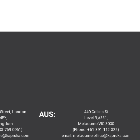
 Street, London
440 Collins St
AUS:
4PY,
Level 9,#331,
Kingdom
Melbourne VIC 3000
03-769-0961)
(Phone: +61-391-112-322)
ice@kapruka.com
email:
melbourne.office@kapruka.com