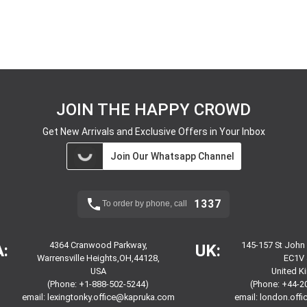
JOIN THE HAPPY CROWD
Get New Arrivals and Exclusive Offers in Your Inbox
Join Our Whatsapp Channel
1337
To order by phone, call
4364 Cranwood Parkway,
145-157 St John
:
UK:
Warrensville Heights,OH,44128,
EC1V 
USA
United 
(Phone: +1-888-502-5244)
(Phone: +44-2
email:
lexingtonky.office@kapruka.com
email:
london.off