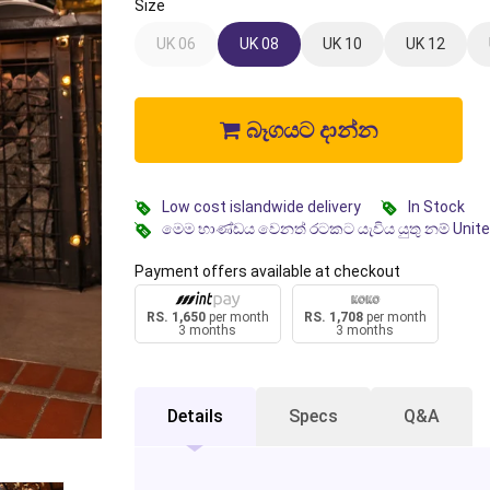
Size
UK 06
UK 08
UK 10
UK 12
බෑගයට දාන්න
Low cost islandwide delivery
In Stock
මෙම භාණ්ඩය වෙනත් රටකට යැවිය යුතු නම් Unit
Payment offers available at checkout
RS. 1,650
per month
RS. 1,708
per month
3 months
3 months
Details
Specs
Q&A