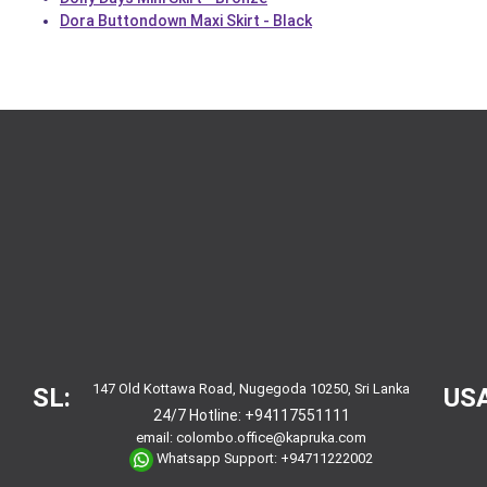
Dora Buttondown Maxi Skirt - Black
147 Old Kottawa Road, Nugegoda 10250, Sri Lanka
SL:
USA
24/7 Hotline:
+94117551111
email:
colombo.office@kapruka.com
Whatsapp Support:
+94711222002