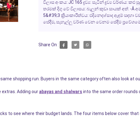
විලාස අංකය: JC 165 ද්‍රව්‍ය: සැටින් ද්‍රව්‍ය වර්ණය: 
තරමක් දිගු වේ විලාසය: බැලූන් කුඩා සායක් අත්: -Â අ
5&#39;3 ක්‍රියාකාරීත්වය: එදිනෙදා/සාද ඇඳුම් සඳහා ව
සේදීම, සැහැල්ලු වර්ණ වෙන වෙනම සේදීම ප්‍රවේශමෙ
Share On :
e same shopping run. Buyers in the same category often also look at o
e extras. Adding our
abayas and shalwars
into the same order rounds 
icks to see where their budget lands. The four items below cover that n