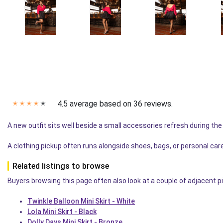
4.5 average based on 36 reviews.
✭
✭
✭
✭
✭
A new outfit sits well beside a small accessories refresh during th
A clothing pickup often runs alongside shoes, bags, or personal car
Related listings to browse
Buyers browsing this page often also look at a couple of adjacent p
Twinkle Balloon Mini Skirt - White
Lola Mini Skirt - Black
Dolly Days Mini Skirt - Bronze