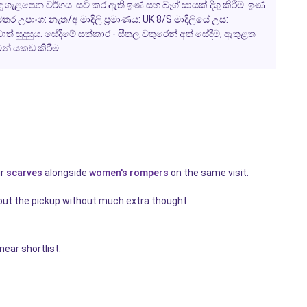
කළු සුදු ගැළපෙන වර්ගය: සවි කර ඇති ඉණ සහ බෑග් සායක් දිගු කිරීම: ඉණ
මතර උපාංග: නැත/අ මාදිලි ප්‍රමාණය: UK 8/S මාදිලියේ උස:
ඩාත් සුදුසුය. සේදීමේ සත්කාර - සීතල වතුරෙන් අත් සේදීම, ඇතුළත
න් යකඩ කිරීම.
ur
scarves
alongside
women's rompers
on the same visit.
out the pickup without much extra thought.
ear shortlist.