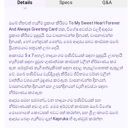
Details
Specs
Q&A
ඔබේ හිතවත් හැඟීම් ප්‍රකාශ කිරීමට
To My Sweet Heart Forever
And Always Greeting Card
එක, විශේෂ අවස්ථා වලදී ආදරය
ප්‍රකාශ කිරීමට සුදුසුයි. එය වාසනාවන්ත දිනයක්, වාසනාවන්ත
දිනයක්, හෝ හේතුවක් මෙන්ම, මෙම ආදරය ඔබට කාඩ්පත ඔබේ
ප්‍රියතමයාට සතුටක් ලබා දෙයි.
ආකාරය: 5 x 7 අඟල්, හෘදයාංගම පණිවිඩයක් සඳහා සුදුසුයි. ලාභදායී
හැඟීමක් සඳහා ප්‍රමුඛ-ගුණාත්මක කාඩ්පත් වලින් නිර්මාණය කර
ඇත. සම්පූර්ණ තෑගි අත්දැකීමක් සඳහා අදාළ තැපැල්පොතක් ඇතුළත්
වේ. ඔබේ පණිවිඩය වැඩිදියුණු කිරීමට ජීවිතමය වර්ණ වලින්
වෘත්තීය වශයෙන් මුද්‍රණය කර ඇත. වාසනාවන්ත දිනයන්,
වාසනාවන්ත දිනයන් සහ උපන්දිනයන් වැනි අවස්ථා සඳහා
නිර්මාණය කර ඇත.
ආදරය සමඟ සම්බන්ධ වන හෘදයාංගම පණිවිඩයක් සහ
නිර්මාණයක් අඩංගු වේ. මෙම අර්ථවත් කාඩ්පත ඔබේ විශේෂ
මොහොතේ කොටසක් බවට පත් කරන්න, සහ ශ්‍රී ලංකාවේ ඔබේ
ආදරය බෙදා ගැනීමට දැන්
Kapruka
හි ඇණවුම් කරන්න.