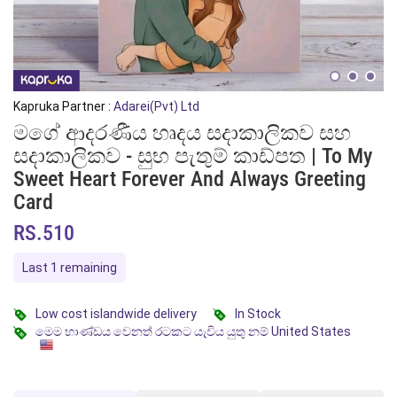
Kapruka Partner :
Adarei(Pvt) Ltd
මගේ ආදරණීය හෘදය සදාකාලිකව සහ
සදාකාලිකව - සුභ පැතුම් කාඩ්පත | To My
Sweet Heart Forever And Always Greeting
Card
RS.510
Last 1 remaining
Low cost islandwide delivery
In Stock
මෙම භාණ්ඩය වෙනත් රටකට යැවිය යුතු නම් United States