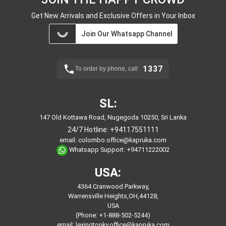
Get New Arrivals and Exclusive Offers in Your Inbox
Join Our Whatsapp Channel
1337
To order by phone, call
SL:
147 Old Kottawa Road, Nugegoda 10250, Sri Lanka
24/7 Hotline:
+94117551111
email:
colombo.office@kapruka.com
Whatsapp Support:
+94711222002
USA:
4364 Cranwood Parkway,
Warrensville Heights,OH,44128,
USA
(Phone: +1-888-502-5244)
email:
lexingtonky.office@kapruka.com