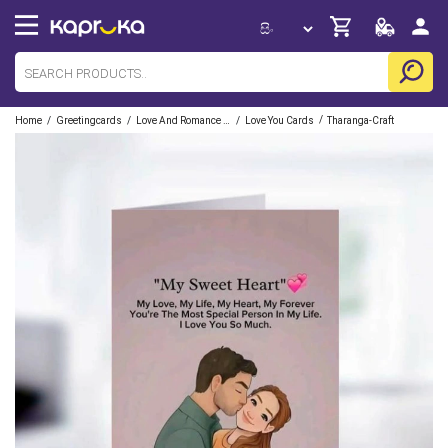
/
/
/
/
Home
Greetingcards
Love And Romance Cards
Love You Cards
Tharanga-Craft