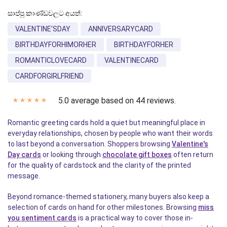
සාප්පු කාණ්ඩවලට අයත්:
VALENTINE’SDAY
ANNIVERSARYCARD
BIRTHDAYFORHIMORHER
BIRTHDAYFORHER
ROMANTICLOVECARD
VALENTINECARD
CARDFORGIRLFRIEND
5.0 average based on 44 reviews.
✭
✭
✭
✭
✭
Romantic greeting cards hold a quiet but meaningful place in
everyday relationships, chosen by people who want their words
to last beyond a conversation. Shoppers browsing
Valentine's
Day cards
or looking through
chocolate gift boxes
often return
for the quality of cardstock and the clarity of the printed
message.
Beyond romance-themed stationery, many buyers also keep a
selection of cards on hand for other milestones. Browsing
miss
you sentiment cards
is a practical way to cover those in-