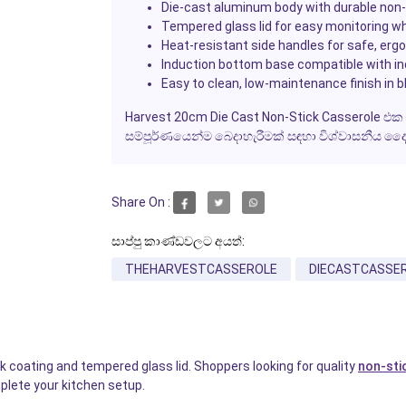
Die-cast aluminum body with durable non-st
Tempered glass lid for easy monitoring wh
Heat-resistant side handles for safe, erg
Induction bottom base compatible with in
Easy to clean, low-maintenance finish in b
Harvest 20cm Die Cast Non-Stick Casserole එක 
සම්පූර්ණයෙන්ම බෙදාහැරීමක් සඳහා විශ්වාසනීය ද
Share On :
සාප්පු කාණ්ඩවලට අයත්:
THEHARVESTCASSEROLE
DIECASTCASSE
k coating and tempered glass lid. Shoppers looking for quality
non-sti
lete your kitchen setup.