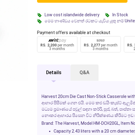
Low cost islandwide delivery
In Stock
මෙම භාණ්ඩය වෙනත් රටකට යැවිය යුතු නම් Unit
Payment offers available at checkout
RS. 2,200
per month
RS. 2,277
per month
RS. 
3 months
3 months
Details
Q&A
Harvest 20cm Die Cast Non-Stick Casserole wit
ආහාර පිසීමක් ගෙන එයි. මෙම කළු ඩයි-කැස්ට් ඇලුම
මධ්‍යම ප්‍රමාණයේ පවුල් සඳහා කර්රි, සුප්, බත්, පාස්
නොකර ආහාරය පිසෙන විට නිරීක්ෂණය කිරීමට ඉ
Brand: The Harvest, Model HM-DCH20GL, Item N
Capacity 2.43 liters with a 20 cm diameter,