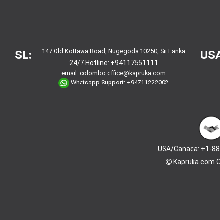
147 Old Kottawa Road, Nugegoda 10250, Sri Lanka
SL:
USA
24/7 Hotline:
+94117551111
email:
colombo.office@kapruka.com
Whatsapp Support:
+94711222002
USA/Canada: +1-88
Kapruka.com
O