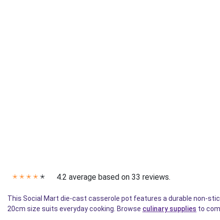
4.2 average based on 33 reviews.
✭
✭
✭
✭
✭
This Social Mart die-cast casserole pot features a durable non-stic
20cm size suits everyday cooking. Browse
culinary supplies
to comp