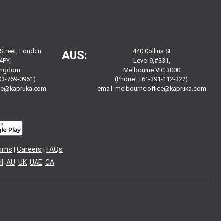
 Street, London
440 Collins St
AUS:
4PY,
Level 9,#331,
Kingdom
Melbourne VIC 3000
03-769-0961)
(Phone: +61-391-112-322)
ice@kapruka.com
email:
melbourne.office@kapruka.com
urns
|
Careers
|
FAQs
l
AU
UK
UAE
CA