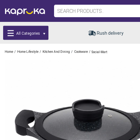
Rush delivery
All Categories
/
/
/
/
Home
Home Lifestyle
Kitchen And Dining
Cookware
Social-Mart