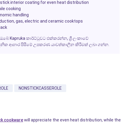
ick interior coating for even heat distribution
ile cooking
onomic handling
duction, gas, electric and ceramic cooktops
lack
ඔබේ Kapruka කාර්ට්ටුවට එක්කරන්න, ශ්‍රී ලංකාවේ
ෛනික ආහාර පිසීමේ උපකරණ යාවත්කාලීන කිරීමක් ලබා ගන්න.
ROLE
NONSTICKCASSEROLE
ck cookware
will appreciate the even heat distribution, while the