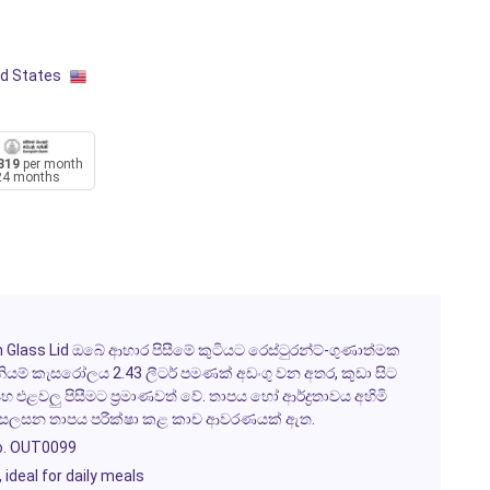
ed States
319
per month
24 months
h Glass Lid ඔබේ ආහාර පිසීමේ කුටියට රෙස්ටුරන්ට්-ගුණාත්මක
ිනියම් කැසරෝලය 2.43 ලීටර් පමණක් අඩංගු වන අතර, කුඩා සිට
තා සහ එළවලු පිසීමට ප්‍රමාණවත් වේ. තාපය හෝ ආර්ද්‍රතාවය අහිමි
ඩ සලසන තාපය පරීක්ෂා කළ කාච ආවරණයක් ඇත.
o. OUT0099
 ideal for daily meals