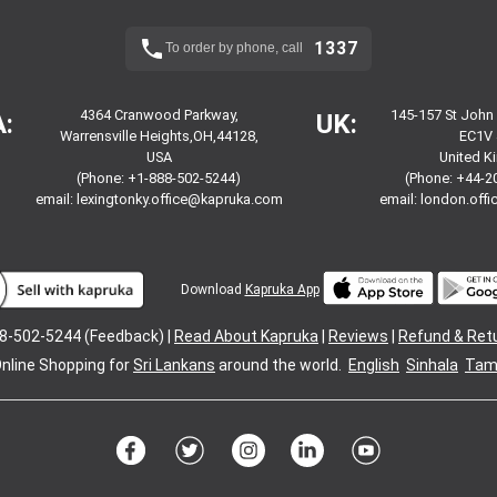
1337
To order by phone, call
4364 Cranwood Parkway,
145-157 St John
:
UK:
Warrensville Heights,OH,44128,
EC1V 
USA
United 
(Phone: +1-888-502-5244)
(Phone: +44-2
email:
lexingtonky.office@kapruka.com
email:
london.off
Download
Kapruka App
8-502-5244 (Feedback) |
Read About Kapruka
|
Reviews
|
Refund & Ret
nline Shopping for
Sri Lankans
around the world.
English
Sinhala
Tami