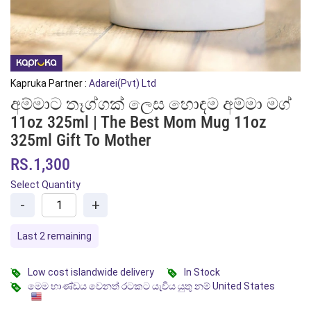
Kapruka Partner :
Adarei(Pvt) Ltd
අම්මාට තෑග්ගක් ලෙස හොඳම අම්මා මග්
11oz 325ml | The Best Mom Mug 11oz
325ml Gift To Mother
RS.1,300
Select Quantity
-
+
Last 2 remaining
Low cost islandwide delivery
In Stock
මෙම භාණ්ඩය වෙනත් රටකට යැවිය යුතු නම් United States