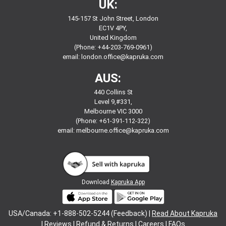
UK:
145-157 St John Street, London
EC1V 4PY,
United Kingdom
(Phone: +44-203-769-0961)
email:
london.office@kapruka.com
AUS:
440 Collins St
Level 9,#331,
Melbourne VIC 3000
(Phone: +61-391-112-322)
email:
melbourne.office@kapruka.com
Download
Kapruka App
USA/Canada: +1-888-502-5244 (Feedback) |
Read About Kapruka
|
Reviews
|
Refund & Returns
|
Careers
|
FAQs