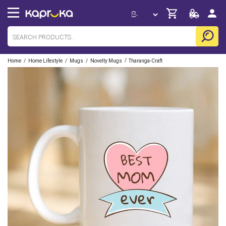
/
/
/
/
Home
Home Lifestyle
Mugs
Novelty Mugs
Tharanga-Craft