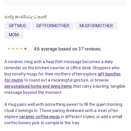
සාප්පු කාණ්ඩවලට අයත්:
GIFTMUG
GIFTFORMOTHER
MUGFORMOTHER
MOM
4.6 average based on 37 reviews.
✭
✭
✭
✭
✭
A ceramic mug with a heartfelt message becomes a daily
reminder on the kitchen counter or office desk. Shoppers who
buy novelty mugs for their mothers often explore
gift bundles
for mums
to round out a meaningful gesture, or browse
personalised home and living items
that carry a lasting, tangible
message beyond the moment.
A mug pairs well with something sweet to fill the quiet morning
ritual it belongs in. Those pairing drinkware with a treat often
explore
ceramic coffee mugs
in different styles, or add a small
confectionery pick to complete the tray.