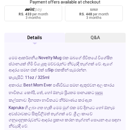
Payment offers available at checkout
RS. 433
per month
RS. 448
per month
3 months
3 months
Details
Q&A
මෙම ආකර්ශනීය Novelty Mug එක ඔබගේ ජීවිතයේ විශේෂිත
ස්ථානයක් හිමි විය යුතු මව්වරුන්ට නිවැරදි තෑග්ගක් වේ. ඇගේ
ආදරය සමඟ එක් එක් සSip එකකින් සැමරන්න.
කැපැසිටි: 11oz / 325ml
අකාරය: Best Mom Ever පණිවිඩය සමඟ ඇතුළුවන අලංකාරය
භාවිතය: කෝපි, තේ, හෝ ඕනෑම ප්‍රියතම පානයකට සුදුසු
කල්පනාව: දිනපතා භාවිතයට නිර්මාණය කර ඇත
Kapruka හි ලබා ගත හැකි මෙම මුග් එක මව් දිනයට හෝ ඕනෑම
අවස්ථාවකට සිතුවිලිමත් තෑග්ගක් වේ. ශ්‍රී ලංකාවේ
ගනුදෙනුකරුවන්ට ආදරය ප්‍රකාශ කරන තෑග්ගන් සොයන අය සඳහා
නිවැරදි වේ.