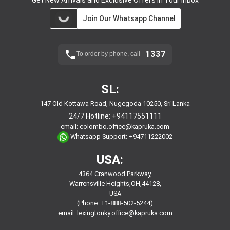
Get New Arrivals and Exclusive Offers in Your Inbox
Join Our Whatsapp Channel
1337
To order by phone, call
SL:
147 Old Kottawa Road, Nugegoda 10250, Sri Lanka
24/7 Hotline:
+94117551111
email:
colombo.office@kapruka.com
Whatsapp Support:
+94711222002
USA:
4364 Cranwood Parkway,
Warrensville Heights,OH,44128,
USA
(Phone: +1-888-502-5244)
email:
lexingtonky.office@kapruka.com