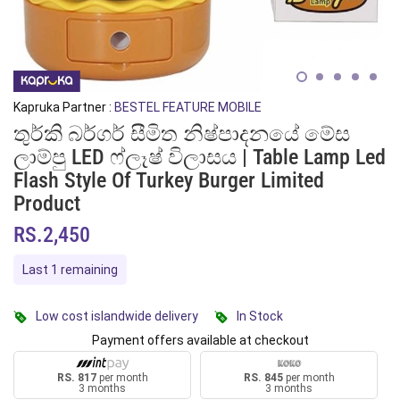
Kapruka Partner :
BESTEL FEATURE MOBILE
තුර්කි බර්ගර් සීමිත නිෂ්පාදනයේ මේස
ලාම්පු LED ෆ්ලෑෂ් විලාසය | Table Lamp Led
Flash Style Of Turkey Burger Limited
Product
RS.2,450
Last 1 remaining
Low cost islandwide delivery
In Stock
Payment offers available at checkout
RS. 817
per month
RS. 845
per month
3 months
3 months