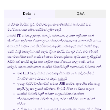
Details
Q&A
කප්රුක දිවයින පුරා විශ්වාසදායක ගුණාත්මක භාවයක් සහ
විශ්වාසදායක බෙදාහැරීමක් ලබා දෙයි.
මෙම LED මේස ලාම්පුව ඕනෑම මේසයක, ආසන කුටියක හෝ
කියවීමේ කුටියක විනෝදමය බර්ගර් නිර්මාණයක් ගෙන එයි. මෙය
මේසයක් සඳහා මෘදු කියවීමේ ආලෝකයක් ලෙස හෝ ගමන් කළ
හැකි රාත්‍රී ආලෝකයක් ලෙස ක්‍රියා කරයි, එය දරුවන්, තරුණයන්
සහ විශේෂිත තෑගි ආසයින් සඳහා විනෝදජනක අධ්‍යයන ලාම්පුවක්
බවට පත් කරයි. කුඩා සහ නැවත ආරෝපණය කළ හැකි, මෙය
සරලව ගෙන යාම සඳහා යථාර්ථ බර්ගර් වැනි ආකාරයට වටකර ගනී.
මෘදු LED ආලෝකය මෘදු ආලෝකයක් ලබා දේ, රාත්‍රීයේ
කියවීම සහ අධ්‍යයනය සඳහා සුදුසුයි
ඉහළ බැටරි ධාරිතාවක් සහිත USB නැවත ආරෝපණය කළ
හැකි, දිගු කාලයක් පවත්නා, බැටරි රහිත භාවිතය සඳහා
යථාර්ථ බර්ගර් වැනි සමාන ලෙස වටකර ගන්නා
නිර්මාණාත්මක බර්ගර් හැඩය, ගබඩා කිරීමට හෝ ගමන්
කිරීමට
රාත්‍රී ආලෝකයක් ලෙස හෝ කෑමෙන් යන ගමනේදී භාවිතා