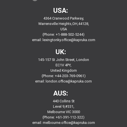
USA:
4364 Cranwood Parkway,
Warrensville Heights,OH,44128,
USA
(Phone: +1-888-502-5244)
email:
lexingtonky.office@kapruka.com
UK:
145-157 St John Street, London
EC1V 4PY,
United Kingdom
(Phone: +44-203-769-0961)
email:
london.office@kapruka.com
AUS:
440 Collins St
Level 9,#331,
Melbourne VIC 3000
(Phone: +61-391-112-322)
email:
melbourne.office@kapruka.com