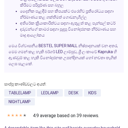
කිරීමට පරිපූර්ණ සහ බහුල
දෛනික පැළඳීම් සහ කීපයක්ට එරෙහිව ප්‍රතිරෝධය සඳහා
නිර්මාණය කළ ශක්තිමත් ගොඩනැගිල්ල
අතිරේක ක්‍රියාකාරිත්වය සඳහා ඇතුළත් කළ පෑන්සල් කටර්
දරුවන්ගේ කාමර සඳහා සුදුසු විනෝදජනක නිර්මාණය සහ
මෘදු ආලෝකය
මෙය විශ්වාසනීය BESTEL SUPER MALL නිෂ්පාදනයක් වන අතර,
මෙම ගමන් කළ හැකි බර්ගර් LED ලාම්පුව, ශ්‍රී ලංකාවේ Kapruka හි
ඇණවුම් කළ හැකි විනෝදජනක උපන්දිනයක් හෝ නවතා තෑගික්
ලෙස සැලකේ.
සාප්පු කාණ්ඩවලට අයත්:
TABLELAMP
LEDLAMP
DESK
KIDS
NIGHTLAMP
4.9 average based on 39 reviews.
✭
✭
✭
✭
✭