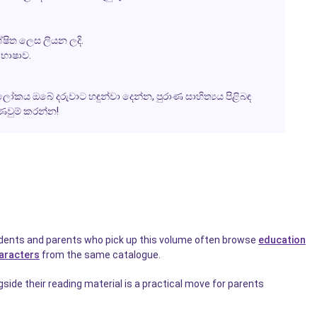
ශේෂිත ලෙස ලියන ලදි.
 භාෂාව.
ය ඔබේ දරුවාට හඳුන්වා දෙන්න, පුරාණ සාහිත්‍යය පිළිබඳ
ඇණවුම් කරන්න!
tudents and parents who pick up this volume often browse
education
aracters
from the same catalogue.
side their reading material is a practical move for parents