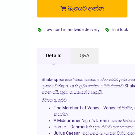
බෑගයට දාන්න
Low cost islandwide delivery
In Stock
Details
Q&A
Shakespeareගේ මායා සොයා ගන්න මෙම ළමා පොත, `S
ලංකාවේ Kapruka හි ලබා ගන්න. මෙම එකතුව Shak
ගෙන එයි, කුඩා පාඨකයන්ට සුදුසුයි.
ශීර්ෂය ඇතුළුව:
The Merchant of Venice : Venice හි පිහි
කරන්න.
A Midsummer Night’s Dream : වනාන්තරයේ ම
Hamlet : Denmark හි භූත, පීඩාව සහ ඝාතනය
Julius Caesar : රෝමයේ බලය සහ විශ්වාසභං