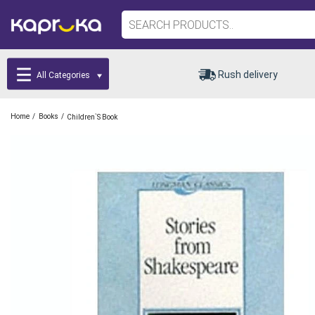
Rush delivery
All Categories
/
/
Home
Books
Children`s Book