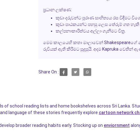
ප්‍රධාන ලක්ෂණ:
කුඩා දරුවන්ට පුරාණ සාහිත්‍යය රස විඳීමට වි
කුඩා පාඨකයන්ට පහසු ලෙස තේරුම් ගත හැකි
කල්පනාකාරීත්වය අල්ලා ගැනීමට චිත්‍ර.
මෙම කාලයෙහි කතා මාලාවෙන් Shakespeareගේ ලෝක
රුචියක් ඇති කිරීමට සුදුසුයි. අදම Kapruka වෙතින් 
Share On :
ads of school reading lists and home bookshelves across Sri Lanka. S
 and language of these stories frequently explore
cartoon network ch
 develop broader reading habits early. Stocking up on
enviornment
along