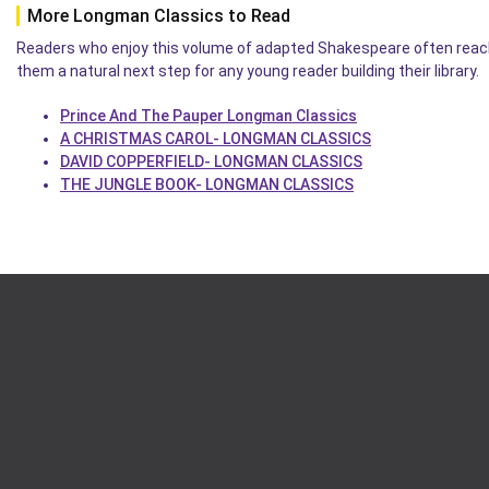
More Longman Classics to Read
Readers who enjoy this volume of adapted Shakespeare often reach 
them a natural next step for any young reader building their library.
Prince And The Pauper Longman Classics
A CHRISTMAS CAROL- LONGMAN CLASSICS
DAVID COPPERFIELD- LONGMAN CLASSICS
THE JUNGLE BOOK- LONGMAN CLASSICS