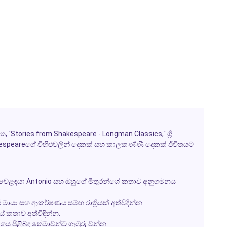
tories from Shakespeare - Longman Classics,` ශ්‍රී
espeareගේ විහිළුවලින් දෙකක් සහ කාලකණ්ණි දෙකක් ජීවිතයට
ටා, වෙළඳයා Antonio සහ ඔහුගේ මිතුරන්ගේ කතාව අනුගමනය
ායා සහ ආකර්ෂණය සමඟ රාත්‍රියක් අත්විඳින්න.
ේ කතාව අත්විඳින්න.
ගය පිළිබඳ තේමාවන්ට ගැඹුරු වන්න.