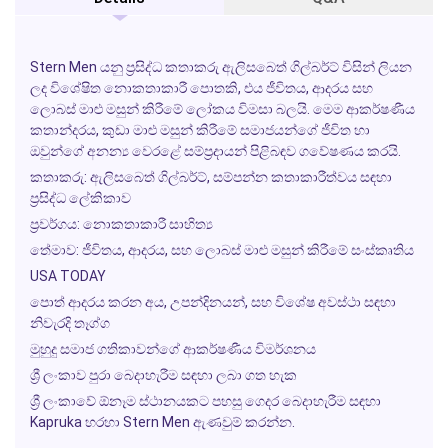
Stern Men
යනු ප්‍රසිද්ධ කතාකරු ඇලිසබෙත් ගිල්බර්ට් විසින් ලියන
ලද විශේෂිත නොකතාකාරී පොතකි, එය ජීවිතය, ආදරය සහ
ලොබස් මාළු මසුන් කිරීමේ ලෝකය විමසා බලයි. මෙම ආකර්ෂණීය
කතාන්දරය, කුඩා මාළු මසුන් කිරීමේ සමාජයන්ගේ ජීවිත හා
ඔවුන්ගේ අනන්‍ය වෙරළේ සම්ප්‍රදායන් පිළිබඳව ගවේෂණය කරයි.
කතාකරු:
ඇලිසබෙත් ගිල්බර්ට්, සම්පන්න කතාකාරීත්වය සඳහා
ප්‍රසිද්ධ ලේකිකාව
ප්‍රවර්ගය:
නොකතාකාරී සාහිත්‍ය
තේමාව:
ජීවිතය, ආදරය, සහ ලොබස් මාළු මසුන් කිරීමේ සංස්කෘතිය
USA TODAY
පොත් ආදරය කරන අය, උපන්දිනයන්, සහ විශේෂ අවස්ථා සඳහා
නිවැරදි තෑග්ග
මුහුදු සමාජ ගතිකාවන්ගේ ආකර්ෂණීය විමර්ශනය
ශ්‍රී ලංකාව පුරා බෙදාහැරීම සඳහා ලබා ගත හැක
ශ්‍රී ලංකාවේ ඕනෑම ස්ථානයකට පහසු ගෙදර බෙදාහැරීම සඳහා
Kapruka හරහා Stern Men ඇණවුම් කරන්න.