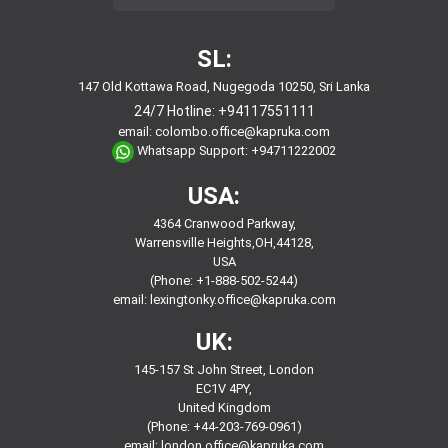
SL:
147 Old Kottawa Road, Nugegoda 10250, Sri Lanka
24/7 Hotline:
+94117551111
email:
colombo.office@kapruka.com
Whatsapp Support:
+94711222002
USA:
4364 Cranwood Parkway,
Warrensville Heights,OH,44128,
USA
(Phone: +1-888-502-5244)
email:
lexingtonky.office@kapruka.com
UK:
145-157 St John Street, London
EC1V 4PY,
United Kingdom
(Phone: +44-203-769-0961)
email:
london.office@kapruka.com