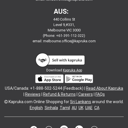
AUS:
440 Collins St
Level 9,#331,
Melbourne VIC 3000
(Phone: +61-391-112-322)
email:
melbourne.office@kapruka.com
Download
Kapruka App
USA/Canada: +1-888-502-5244 (Feedback) |
Read About Kapruka
|
Reviews
|
Refund & Returns
|
Careers
|
FAQs
Kapruka.com
Online Shopping for
Sri Lankans
around the world.
English
Sinhala
Tamil
AU
UK
UAE
CA