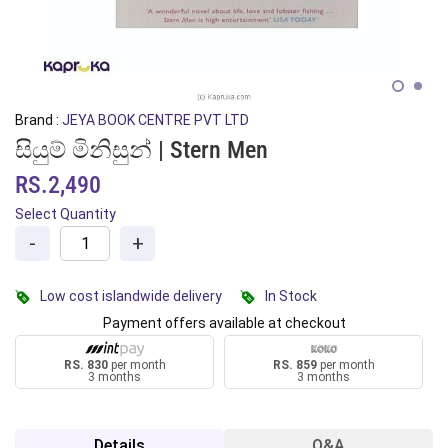
Brand :
JEYA BOOK CENTRE PVT LTD
සියුම් මිනිසුන් | Stern Men
RS.2,490
Select Quantity
-
+
Low cost islandwide delivery
In Stock
Payment offers available at checkout
RS. 830
per month
RS. 859
per month
3 months
3 months
Details
Q&A