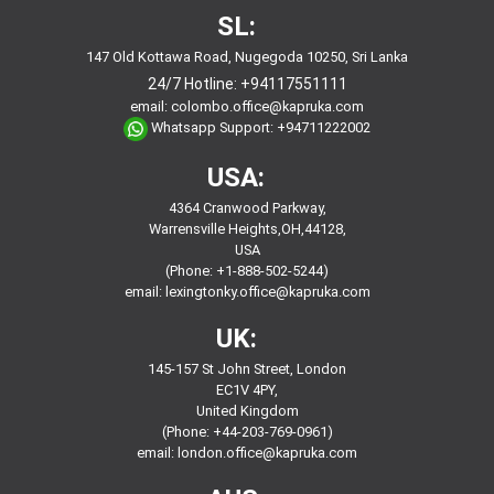
SL:
147 Old Kottawa Road, Nugegoda 10250, Sri Lanka
24/7 Hotline:
+94117551111
email:
colombo.office@kapruka.com
Whatsapp Support:
+94711222002
USA:
4364 Cranwood Parkway,
Warrensville Heights,OH,44128,
USA
(Phone: +1-888-502-5244)
email:
lexingtonky.office@kapruka.com
UK:
145-157 St John Street, London
EC1V 4PY,
United Kingdom
(Phone: +44-203-769-0961)
email:
london.office@kapruka.com