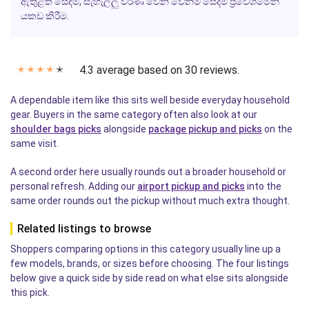
ඇතුළත සේදීම, සැහැල්ලු වර්ණ වෙන වෙනම සේදීම ප්‍රවේශමෙන්
යකඩ කිරීම.
4.3 average based on 30 reviews.
✭
✭
✭
✭
✭
A dependable item like this sits well beside everyday household
gear. Buyers in the same category often also look at our
shoulder bags picks
alongside
package pickup and picks
on the
same visit.
A second order here usually rounds out a broader household or
personal refresh. Adding our
airport pickup and picks
into the
same order rounds out the pickup without much extra thought.
Related listings to browse
Shoppers comparing options in this category usually line up a
few models, brands, or sizes before choosing. The four listings
below give a quick side by side read on what else sits alongside
this pick.