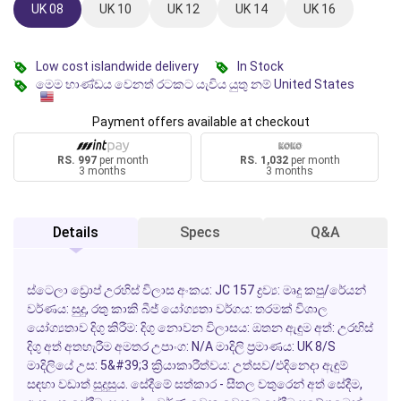
UK 08
UK 10
UK 12
UK 14
UK 16
Low cost islandwide delivery
In Stock
මෙම භාණ්ඩය වෙනත් රටකට යැවිය යුතු නම් United States
Payment offers available at checkout
RS. 997
per month
RS. 1,032
per month
3 months
3 months
Details
Specs
Q&A
ස්ටෙලා ඩ්‍රොප් උරහිස් විලාස අංකය: JC 157 ද්‍රව්‍ය: මෘදු කපු/රේයන්
වර්ණය: සුදු, රතු කාකි බීජ් යෝග්‍යතා වර්ගය: තරමක් විශාල
යෝග්‍යතාව දිගු කිරීම: දිගු නොවන විලාසය: ඔතන ඇඳුම අත්: උරහිස්
දිගු අත් අතහැරීම අමතර උපාංග: N/A මාදිලි ප්‍රමාණය: UK 8/S
මාදිලියේ උස: 5&#39;3 ක්‍රියාකාරීත්වය: උත්සව/එදිනෙදා ඇඳුම්
සඳහා වඩාත් සුදුසුය. සේදීමේ සත්කාර - සීතල වතුරෙන් අත් සේදීම,