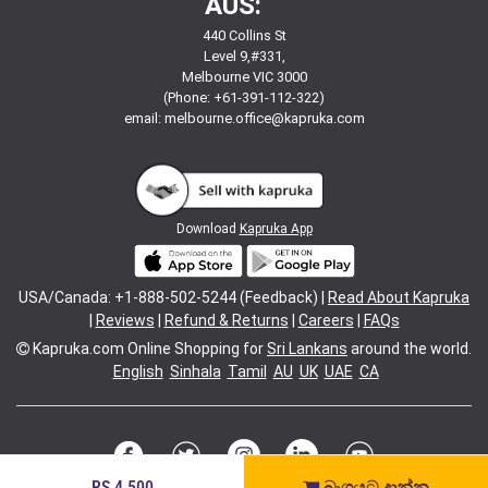
AUS:
440 Collins St
Level 9,#331,
Melbourne VIC 3000
(Phone: +61-391-112-322)
email:
melbourne.office@kapruka.com
Download
Kapruka App
USA/Canada: +1-888-502-5244 (Feedback) |
Read About Kapruka
|
Reviews
|
Refund & Returns
|
Careers
|
FAQs
Kapruka.com
Online Shopping for
Sri Lankans
around the world.
English
Sinhala
Tamil
AU
UK
UAE
CA
RS.4,500
බෑගයට දාන්න