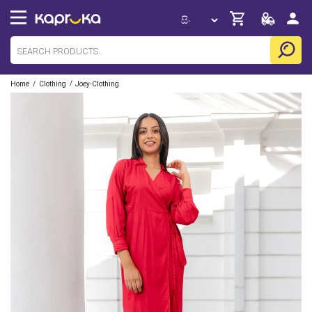
/
/
Home
Clothing
Joey-Clothing