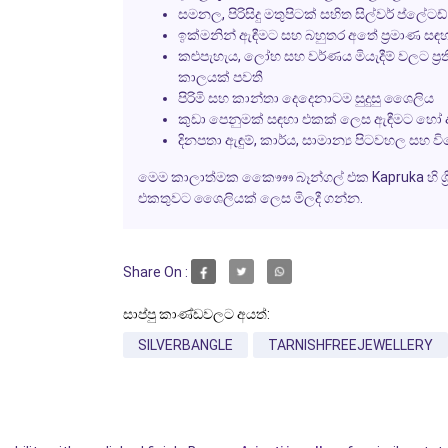
සමනල, පිරිසිදු මතුපිටක් සහිත සිල්වර් ප්ලේටඩ
ඉක්මනින් ඇඳීමට සහ බහුතර අතේ ප්‍රමාණ ස
කළුපැහැය, ලෝහ සහ වර්ණය මියැදීම් වලට ප්‍ර
කාලයක් පවතී
පිරිමි සහ කාන්තා දෙදෙනාටම සුදුසු ශෛලිය
කුඩා පෙනුමක් සඳහා එකක් ලෙස ඇඳීමට හෝ
දිනපතා ඇඳුම්, කාර්ය, සාමාන්‍ය පිටවහල සහ 
මෙම කාලාත්මක කෞෟෞ බෑන්ගල් එක
Kapruka
හි 
එකතුවට ශෛලියක් ලෙස මිලදී ගන්න.
Share On :
සාප්පු කාණ්ඩවලට අයත්:
SILVERBANGLE
TARNISHFREEJEWELLERY