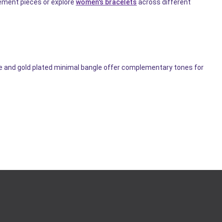
tement pieces or explore
women's bracelets
across different
ngle and gold plated minimal bangle offer complementary tones for