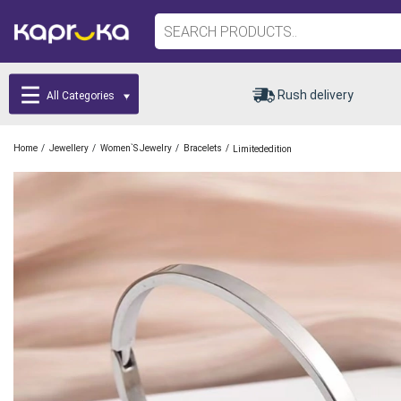
Rush delivery
All Categories
/
/
/
/
Home
Jewellery
Women`s Jewelry
Bracelets
Limitededition