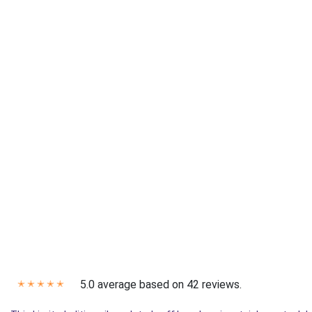
5.0 average based on 42 reviews.
✭
✭
✭
✭
✭