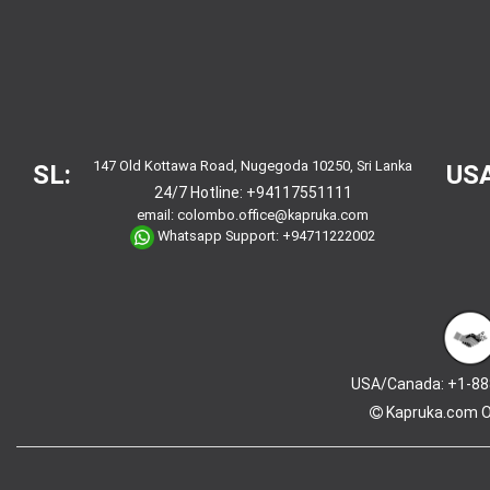
147 Old Kottawa Road, Nugegoda 10250, Sri Lanka
SL:
USA
24/7 Hotline:
+94117551111
email:
colombo.office@kapruka.com
Whatsapp Support:
+94711222002
USA/Canada: +1-88
Kapruka.com
O