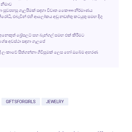
් නිමාව
ඳහා සුවපහසු ගැලපීමක් සඳහා විවෘත කෞෟෞ නිර්මාණය
තිරෝධී, එබැවින් එහි ආලෝකය අඩු නඩත්තු කටයුතු සමඟ දිගු
 අනෙකුත්
බ්‍රේසලට්
සහ
බෑන්ගල්
සමඟ එක් කිරීමට
විශේෂ අවස්ථා සඳහා ගැලපේ
ශ්‍රී ලංකාවේ සිත්ගන්නා ගිවිසුමක් ලෙස හෝ ඔබේම
අභරණ
GIFTSFORGIRLS
JEWELRY