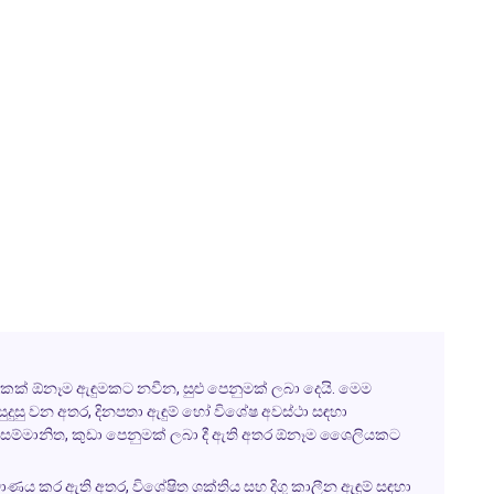
 එකක් ඕනෑම ඇඳුමකට නවීන, සුළු පෙනුමක් ලබා දෙයි. මෙම
ුදුසු වන අතර, දිනපතා ඇඳුම් හෝ විශේෂ අවස්ථා සඳහා
් එයට සම්මානිත, කුඩා පෙනුමක් ලබා දී ඇති අතර ඕනෑම ශෛලියකට
මාණය කර ඇති අතර, විශේෂිත ශක්තිය සහ දිගු කාලීන ඇඳුම් සඳහා