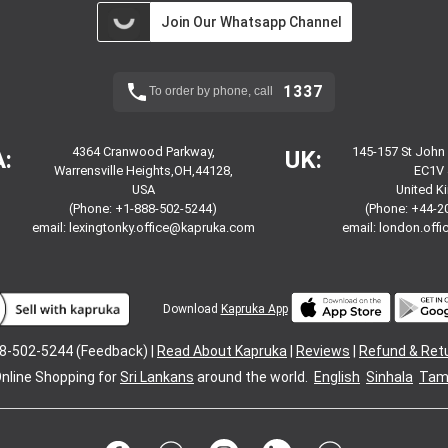
Join Our Whatsapp Channel
1337
To order by phone, call
4364 Cranwood Parkway,
145-157 St John
:
UK:
Warrensville Heights,OH,44128,
EC1V 
USA
United 
(Phone: +1-888-502-5244)
(Phone: +44-2
email:
lexingtonky.office@kapruka.com
email:
london.off
Download
Kapruka App
8-502-5244 (Feedback) |
Read About Kapruka
|
Reviews
|
Refund & Ret
nline Shopping for
Sri Lankans
around the world.
English
Sinhala
Tami