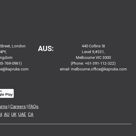
 Street, London
440 Collins St
AUS:
4PY,
Level 9,#331,
Kingdom
Melbourne VIC 3000
03-769-0961)
(Phone: +61-391-112-322)
ice@kapruka.com
email:
melbourne.office@kapruka.com
urns
|
Careers
|
FAQs
l
AU
UK
UAE
CA