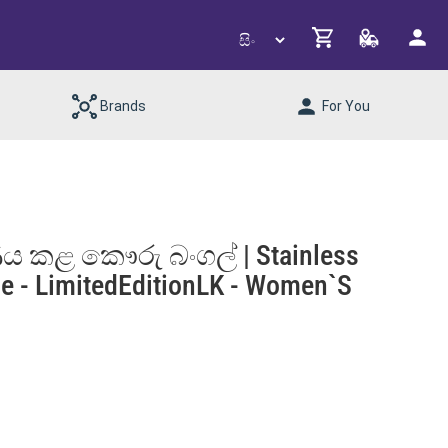
Brands
For You
ණය කළ කෞරු බංගල් | Stainless
gle - LimitedEditionLK - Women`s