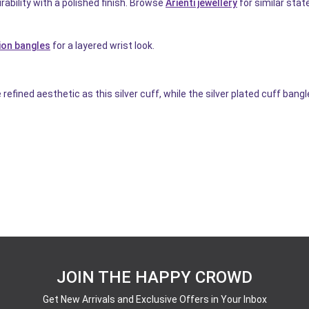
rability with a polished finish. Browse
Arienti jewellery
for similar sta
ion bangles
for a layered wrist look.
refined aesthetic as this silver cuff, while the silver plated cuff ba
JOIN THE HAPPY CROWD
Get New Arrivals and Exclusive Offers in Your Inbox