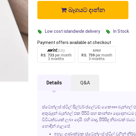
බෑගයට දාන්න
Low cost islandwide delivery
In Stock
Payment offers available at checkout
RS. 733
per month
RS. 759
per month
3 months
3 months
Details
Q&A
ස්ටේන්ලස් ස්ටීල් සිල්වර් ප්ලේටඩ් කෞෟෞ බෑන්ගල්
අතුරුදන්
බෑන්ගල් එක පිරිමි සහ කාන්තා දෙදෙනාටම ස
විවිධත්වයක් ලබා දෙයි. එහි මෘදු, පිරිසිදු නිමාවක
හොඳින් ගැලපේ.
ඉහළ ගුණාත්මක ස්ටේන්ලස් ස්ටීල් වලින් නිර්