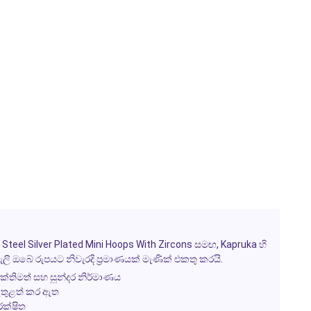
 Steel Silver Plated Mini Hoops With Zircons
සමඟ,
Kapruka
හි
ලි
ඔබේ රුපයට නිවැරදි ප්‍රමාණයක් මැණික් එකතු කරයි.
ක්තිමත් සහ සුන්දර නිර්මාණය
ුළත් කර ඇත
ක්ෂිත