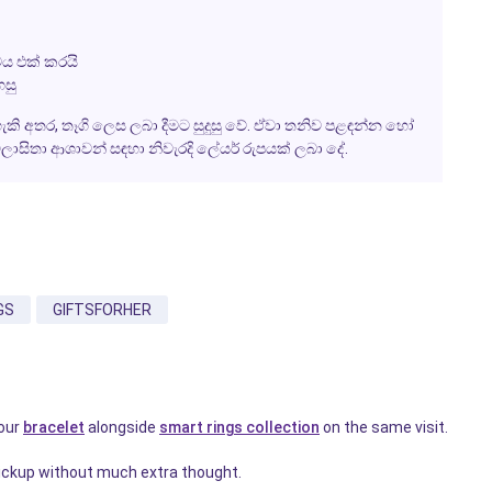
ය එක් කරයි
හසු
ැකි අතර, තෑගි ලෙස ලබා දීමට සුදුසු වේ. ඒවා තනිව පළඳන්න හෝ
ලාසිතා ආශාවන් සඳහා නිවැරදි ලේයර් රුපයක් ලබා දේ.
GS
GIFTSFORHER
 our
bracelet
alongside
smart rings collection
on the same visit.
ickup without much extra thought.