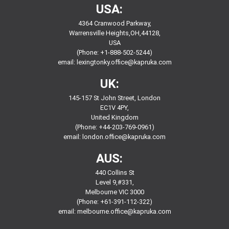
USA:
4364 Cranwood Parkway,
Warrensville Heights,OH,44128,
USA
(Phone: +1-888-502-5244)
email:
lexingtonky.office@kapruka.com
UK:
145-157 St John Street, London
EC1V 4PY,
United Kingdom
(Phone: +44-203-769-0961)
email:
london.office@kapruka.com
AUS:
440 Collins St
Level 9,#331,
Melbourne VIC 3000
(Phone: +61-391-112-322)
email:
melbourne.office@kapruka.com