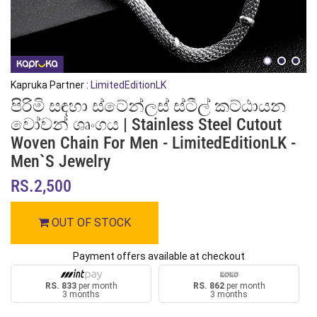
Kapruka Partner :
LimitedEditionLK
පිරිමි සඳහා ස්ටේන්ලස් ස්ටීල් කට්ඨායන
වෝවන් ශෘංගය | Stainless Steel Cutout
Woven Chain For Men - LimitedEditionLK -
Men`s Jewelry
RS.2,500
OUT OF STOCK
Payment offers available at checkout
RS. 833
per month
RS. 862
per month
3 months
3 months