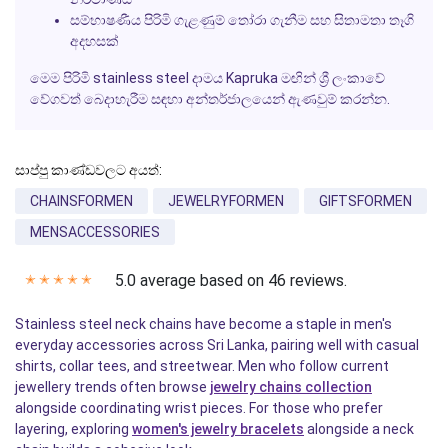
සම්භාෂණීය පිරිමි ගැළණුම් තෝරා ගැනීම සහ සිතාමතා තෑගි
අදහසක්
මෙම පිරිමි
stainless steel
දාමය
Kapruka
මඟින් ශ්‍රී ලංකාවේ
වේගවත් බෙදාහැරීම සඳහා අන්තර්ජාලයෙන් ඇණවුම් කරන්න.
සාප්පු කාණ්ඩවලට අයත්:
CHAINSFORMEN
JEWELRYFORMEN
GIFTSFORMEN
MENSACCESSORIES
5.0 average based on 46 reviews.
✭
✭
✭
✭
✭
Stainless steel neck chains have become a staple in men's
everyday accessories across Sri Lanka, pairing well with casual
shirts, collar tees, and streetwear. Men who follow current
jewellery trends often browse
jewelry chains collection
alongside coordinating wrist pieces. For those who prefer
layering, exploring
women's jewelry bracelets
alongside a neck