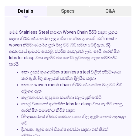
Details
Specs
Q&A
මෙම
Stainless Steel
කපාන
Woven Chain
පිරිමි සඳහා යුගය
සඳහා නිර්මාණය කරන ලද නවීන කන්තා දාමයකි. එහි
mesh-
woven
නිර්මාණය දිග පුරා මෘදු වට බීඩ් සමඟ බෙදී ඇත, රිදී-
ආකාරයේ දාමයට පෙරළි, ස්ථරිත පෙනුමක් ලබා දෙයි. ආරක්ෂිත
lobster clasp
වසා ගැනීම එය කන්ට සුවපහසු ලෙස සම්බන්ධ
කරයි.
ඉතා උසස් ගුණාත්මක
stainless steel
වලින් නිර්මාණය
කර ඇති, දිගු කාලයක් පවතින දිලිසීම සඳහා
කපාන
woven mesh chain
නිර්මාණය සමඟ මෘදු වට බීඩ්
අමුණා ඇත
කල්පනාවට, කුඩු සහ කාන්තා වලට ප්‍රතිරෝධී
සහල් වශයෙන් ආරක්ෂිත
lobster clasp
වසා ගැනීම පහසු,
ආරක්ෂිත සම්බන්ධ කිරීම සඳහා
රිදී-ආකාරයේ නිමාව සාමාන්‍ය සහ නිල ඇඳුම් දෙකම අනුකූල
වේ
දිනපතා ඇඳුම් හෝ විශේෂ අවස්ථා සඳහා ශක්තිමත්
නිර්මාණය