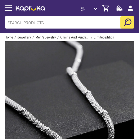
/
/
/
/
Home
Jewellery
Men`s Jewelry
Chains And Pendants
Limitededition