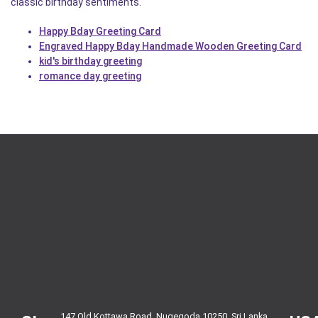
classic birthday sentiments.
Happy Bday Greeting Card
Engraved Happy Bday Handmade Wooden Greeting Card
kid's birthday greeting
romance day greeting
147 Old Kottawa Road, Nugegoda 10250, Sri Lanka