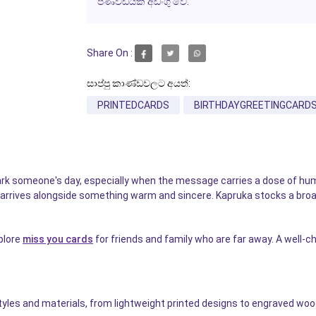
පණිවිඩයක් අඩංගු වේ.
Share On :
සාප්පු කාණ්ඩවලට අයත්:
PRINTEDCARDS
BIRTHDAYGREETINGCARD
ark someone's day, especially when the message carries a dose of h
t arrives alongside something warm and sincere. Kapruka stocks a bro
plore
miss you cards
for friends and family who are far away. A well-cho
tyles and materials, from lightweight printed designs to engraved woo