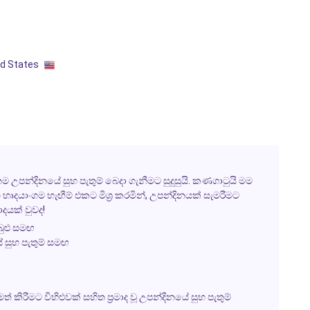
ed States
යතම උපන්දිනයේ සුභ පැතුම් බෙදා ගැනීමට සුදුසුයි.
කණගාටුයි මම
 හෘදයාංගම හැඟීම් එකට මිශ්‍ර කරමින්, උපන්දිනයක් සැමරීමට
දයක් වුවද!
බුළු
සමඟ
 සුභ පැතුම් සමඟ
ත් කිරීමට
විහිළුවක්
සහිත
ප්‍රමාද වූ උපන්දිනයේ සුභ පැතුම්