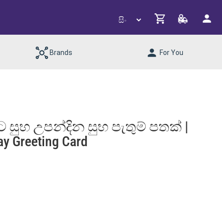
Brands
For You
 සුභ උපන්දින සුභ පැතුම් පතක් |
ay Greeting Card