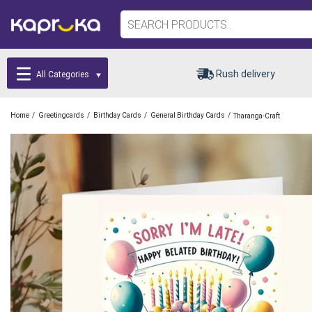
Rush delivery
All Categories
/
/
/
/
Home
Greetingcards
Birthday Cards
General Birthday Cards
Tharanga-Craft