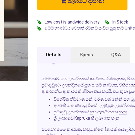
බෑගයට දාන්න
Low cost islandwide delivery
In Stock
මෙම භාණ්ඩය වෙනත් රටකට යැවිය යුතු නම් Unit
Details
Specs
Q&A
මෙම
සාමාන්‍ය උපන්දිනයේ කාඩ්පත
නිෂ්පාදනය, ප්‍රි
ප්‍රමාද වුණා
උපන්දිනයේ සුභ පැතුම් කාඩ්පත, විහිළු සහ
ආකර්ශනීය ආකාරයක් නිර්මාණය කරයි, එය කුඩා ප්‍රමා
විශේෂිත නිර්මාණයක්, වර්ණවත්
කේක්
සහ
බු
ආදරණීය කණගාටු වීමක්, උණුසුම් උපන්දිනයේ
ප්‍රමාද වූ උපන්දිනයේ සුභ පැතුම් සඳහා සුදුසු
ශ්‍රී ලංකාවේ Kapruka හි ලබා ගත හැක
සටහන: මෙම කාඩ්පත, කවුරුන්ගේ දිනයක් ආලෝකම