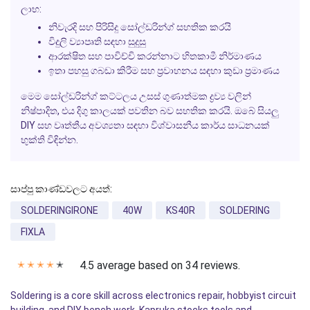
ලාභ:
නිවැරදි සහ පිරිසිදු සෝල්ඩරින්ග් සහතික කරයි
විදුලි ව්‍යාපෘති සඳහා සුදුසු
ආරක්ෂිත සහ පාවිච්චි කරන්නාට හිතකාමී නිර්මාණය
ඉතා පහසු ගබඩා කිරීම සහ ප්‍රවාහනය සඳහා කුඩා ප්‍රමාණය
මෙම සෝල්ඩරින්ග් කට්ටලය උසස් ගුණාත්මක ද්‍රව්‍ය වලින්
නිෂ්පාදිත, එය දිගු කාලයක් පවතින බව සහතික කරයි. ඔබේ සියලු
DIY සහ වෘත්තීය අවශ්‍යතා සඳහා විශ්වාසනීය කාර්ය සාධනයක්
භුක්ති විඳින්න.
සාප්පු කාණ්ඩවලට අයත්:
SOLDERINGIRONE
40W
KS40R
SOLDERING
FIXLA
4.5 average based on 34 reviews.
✭
✭
✭
✭
✭
Soldering is a core skill across electronics repair, hobbyist circuit