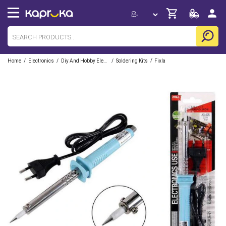
/
/
/
/
Home
Electronics
Diy And Hobby Electronics
Soldering Kits
Fixla