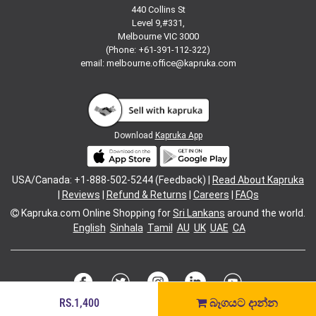
440 Collins St
Level 9,#331,
Melbourne VIC 3000
(Phone: +61-391-112-322)
email:
melbourne.office@kapruka.com
Download
Kapruka App
USA/Canada: +1-888-502-5244 (Feedback) |
Read About Kapruka
|
Reviews
|
Refund & Returns
|
Careers
|
FAQs
Kapruka.com
Online Shopping for
Sri Lankans
around the world.
English
Sinhala
Tamil
AU
UK
UAE
CA
RS.1,400
බෑගයට දාන්න