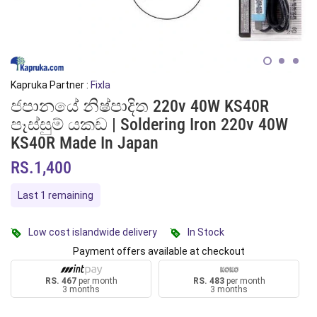
Kapruka Partner :
Fixla
ජපානයේ නිෂ්පාදිත 220v 40W KS40R
පෑස්සුම් යකඩ | Soldering Iron 220v 40W
KS40R Made In Japan
RS.1,400
Last 1 remaining
Low cost islandwide delivery
In Stock
Payment offers available at checkout
RS. 467
per month
RS. 483
per month
3 months
3 months