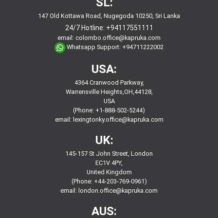
SL:
147 Old Kottawa Road, Nugegoda 10250, Sri Lanka
24/7 Hotline:
+94117551111
email:
colombo.office@kapruka.com
Whatsapp Support:
+94711222002
USA:
4364 Cranwood Parkway,
Warrensville Heights,OH,44128,
USA
(Phone: +1-888-502-5244)
email:
lexingtonky.office@kapruka.com
UK:
145-157 St John Street, London
EC1V 4PY,
United Kingdom
(Phone: +44-203-769-0961)
email:
london.office@kapruka.com
AUS: