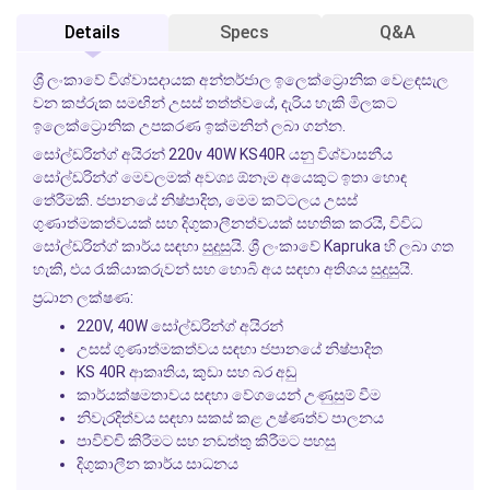
Details
Specs
Q&A
ශ්‍රී ලංකාවේ විශ්වාසදායක අන්තර්ජාල ඉලෙක්ට්‍රොනික වෙළඳසැල
වන කප්රුක සමඟින් උසස් තත්ත්වයේ, දැරිය හැකි මිලකට
ඉලෙක්ට්‍රොනික උපකරණ ඉක්මනින් ලබා ගන්න.
සෝල්ඩරින්ග් අයිරන් 220v 40W KS40R
යනු විශ්වාසනීය
සෝල්ඩරින්ග් මෙවලමක් අවශ්‍ය ඕනෑම අයෙකුට ඉතා හොඳ
තේරීමකි. ජපානයේ නිෂ්පාදිත, මෙම කට්ටලය උසස්
ගුණාත්මකත්වයක් සහ දිගුකාලීනත්වයක් සහතික කරයි, විවිධ
සෝල්ඩරින්ග් කාර්ය සඳහා සුදුසුයි. ශ්‍රී ලංකාවේ Kapruka හි ලබා ගත
හැකි, එය රැකියාකරුවන් සහ හොබි අය සඳහා අතිශය සුදුසුයි.
ප්‍රධාන ලක්ෂණ:
220V, 40W සෝල්ඩරින්ග් අයිරන්
උසස් ගුණාත්මකත්වය සඳහා ජපානයේ නිෂ්පාදිත
KS 40R ආකෘතිය, කුඩා සහ බර අඩු
කාර්යක්ෂමතාවය සඳහා වේගයෙන් උණුසුම් වීම
නිවැරදිත්වය සඳහා සකස් කළ උෂ්ණත්ව පාලනය
පාවිච්චි කිරීමට සහ නඩත්තු කිරීමට පහසු
දිගුකාලීන කාර්ය සාධනය