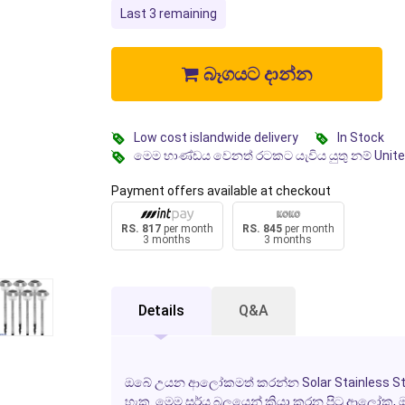
Last 3 remaining
බෑගයට දාන්න
Low cost islandwide delivery
In Stock
මෙම භාණ්ඩය වෙනත් රටකට යැවිය යුතු නම් Unit
Payment offers available at checkout
RS. 817
per month
RS. 845
per month
3 months
3 months
Details
Q&A
ඔබේ උයන ආලෝකමත් කරන්න
Solar Stainless S
හැක. මෙම සූර්ය බලයෙන් ක්‍රියා කරන පිටු ආලෝක,