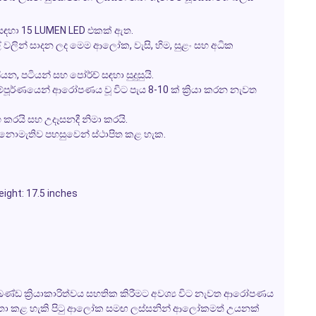
සඳහා 15 LUMEN LED එකක් ඇත.
්ටීල් වලින් සාදන ලද මෙම ආලෝක, වැසි, හිම, සුළං සහ අධික
යන, පටියන් සහ පෝර්ච් සඳහා සුදුසුයි.
සම්පූර්ණයෙන් ආරෝපණය වූ විට පැය 8-10 ක් ක්‍රියා කරන නැවත
භ කරයි සහ උදෑසනදී නිමා කරයි.
න නොමැතිව පහසුවෙන් ස්ථාපිත කළ හැක.
eight: 17.5 inches
ඛණ්ඩ ක්‍රියාකාරිත්වය සහතික කිරීමට අවශ්‍ය විට නැවත ආරෝපණය
විතා කළ හැකි පිටු ආලෝක සමඟ ලස්සනින් ආලෝකමත් උයනක්