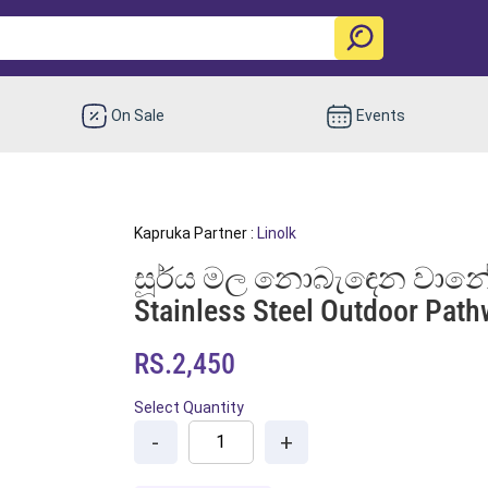
On Sale
Events
Kapruka Partner :
Linolk
සූර්ය මල නොබැඳෙන වානේ 
Stainless Steel Outdoor Path
RS.2,450
Select Quantity
-
+