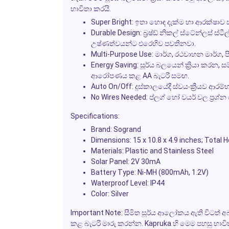
භාවිතා කරයි.
Super Bright:
ඉතා හොඳ දැක්ම හා ආරක්ෂාව 
Durable Design:
බ්‍රෂ්ඩ් නිකල් ස්ටේන්ලස් ස
උෂ්ණත්වයන්ට එරෙහිව පවතිනවා.
Multi-Purpose Use:
මාර්ග, රථවාහන මාර්ග, පි
Energy Saving:
සූර්ය බලයෙන් ක්‍රියා කරන, 
ආරෝපණය කළ AA බැටරි සමඟ.
Auto On/Off:
දුස්කාලයේදී ස්වයංක්‍රීයව ආරම්
No Wires Needed:
ප්ලග් හෝ වයර් වල ප්‍රශ්
Specifications:
Brand:
Sogrand
Dimensions:
15 x 10.8 x 4.9 inches; Total H
Materials:
Plastic and Stainless Steel
Solar Panel:
2V 30mA
Battery Type:
Ni-MH (800mAh, 1.2V)
Waterproof Level:
IP44
Color:
Silver
Important Note:
සීමිත සූර්ය ආලෝකය ඇති විටත් අ
කළ බැටරි මාරු කරන්න.
Kapruka
හි මෙම පහසු භා