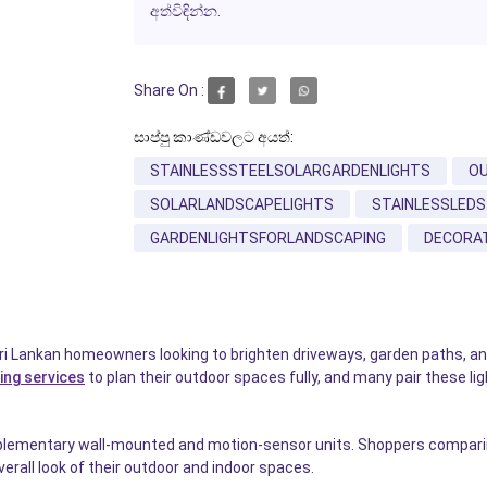
අත්විඳින්න.
Share On :
සාප්පු කාණ්ඩවලට අයත්:
STAINLESSSTEELSOLARGARDENLIGHTS
O
SOLARLANDSCAPELIGHTS
STAINLESSLEDS
GARDENLIGHTSFORLANDSCAPING
DECORAT
ri Lankan homeowners looking to brighten driveways, garden paths, an
ing services
to plan their outdoor spaces fully, and many pair these l
omplementary wall-mounted and motion-sensor units. Shoppers comparin
verall look of their outdoor and indoor spaces.