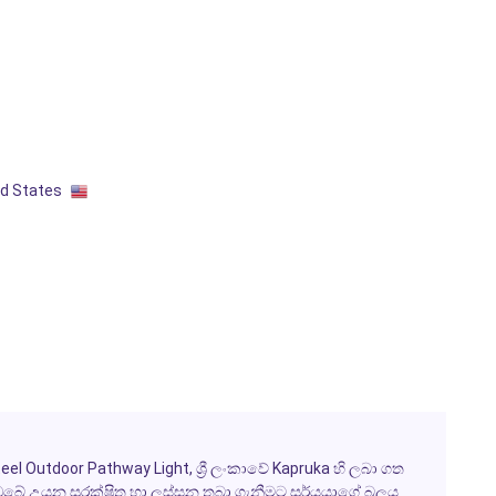
ed States
teel Outdoor Pathway Light
, ශ්‍රී ලංකාවේ
Kapruka
හි ලබා ගත
 ඔබේ උයන සුරක්ෂිත හා ලස්සන තබා ගැනීමට සූර්යයාගේ බලය