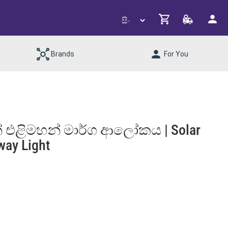
Brands
For You
එළිමහන් මාර්ග ආලෝකය | Solar
way Light