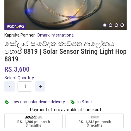
Kapruka Partner :
Dmark International
සෝලාර් සංවේදක කාඩ්පත ආලෝකය
හොප් 8819 | Solar Sensor String Light Hop
8819
RS.3,600
Select Quantity
-
+
Low cost islandwide delivery
In Stock
Payment offers available at checkout
RS. 1,200
per month
RS. 1,242
per month
3 months
3 months