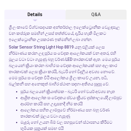
Details
Q&A
ශ්‍රී ලංකාවේ විශ්වාසදායක අන්තර්ජාල ඉලෙක්ට්‍රොනික වෙළඳසැල
වන කප්රුක සමඟින් උසස් තත්ත්වයේ, දැරිය හැකි මිලකට
ඉලෙක්ට්‍රොනික උපකරණ ඉක්මනින් ලබා ගන්න.
Solar Sensor String Light Hop 8819
යනු එළියක් ලෙස
නිර්මාණය කරන ලද සූර්ය සංවේදක ආලෝකයක් වන අතර, එහි
මූලය වටා වටා ගැසුණු බහු වර්ණ LED තාරකාවක් ඇත. මෙය සූර්ය
බලයෙන් ක්‍රියා කරන බාහිර සංවේදක ආලෝකයක් සහ අලංකාර
තාරකාවක් ලෙස ක්‍රියා කරයි, බැටරි හෝ විදුලිය අවශ්‍ය නොවේ.
මෙම සූර්ය සංවේදක වීථි ආලෝකය ශ්‍රී ලංකාවේ උයන, පටි,
බැල්කනී සහ අනෙකුත් බාහිර ස්ථාන සඳහා අතිශය සුදුසු වේ.
සූර්ය බලයෙන් ක්‍රියාත්මක - බැටරි හෝ වයර් අවශ්‍ය නැත
ආශ්‍රිත ආලෝක සංවේදකය ස්වයංක්‍රීයව දුස්කාලයේදී ලාම්පුව
ආරම්භ කරයි සහ උදෑසනදී නිම කරයි
ආලෝකය සහිත ලාම්පුවේ නිර්මාණය සහ බහු වර්ණ
තාරකාවක් මූලය වටා ගැසුණු
මැදුරු හෝ උයන බිම් වල පහසුවෙන් ස්ථාපනය කිරීමට
භූමියක සූත්‍රයක් සමඟ එයි