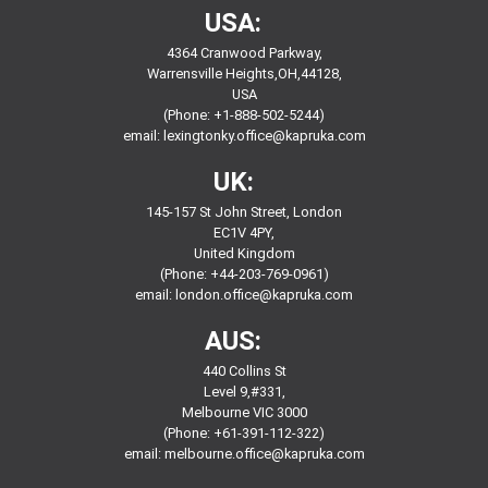
USA:
4364 Cranwood Parkway,
Warrensville Heights,OH,44128,
USA
(Phone: +1-888-502-5244)
email:
lexingtonky.office@kapruka.com
UK:
145-157 St John Street, London
EC1V 4PY,
United Kingdom
(Phone: +44-203-769-0961)
email:
london.office@kapruka.com
AUS:
440 Collins St
Level 9,#331,
Melbourne VIC 3000
(Phone: +61-391-112-322)
email:
melbourne.office@kapruka.com