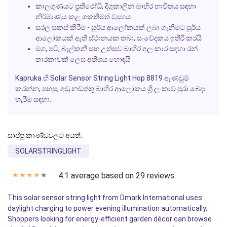
කාලගුණයට ප්‍රතිරෝධී, දිගුකාලීන බාහිර භාවිතය සඳහා
නිර්මාණය කළ ශක්තිමත් ව්‍යුහය
සරල සකස් කිරීම - සූර්ය ආලෝකයක් ලබා ගැනීමට සූර්ය
ආලෝකයක් ඇති ස්ථානයක තබා, සංවේදකය ඉතිරි කරයි
මග, පටි, බැල්කනී සහ උත්සව බාහිර අලංකාර සඳහා රන්
තාරකාවක් ලෙස අතිශය හොඳයි
Kapruka හි Solar Sensor String Light Hop 8819 ඇණවුම්
කරන්න, පහසු, අඩු නඩත්තු බාහිර ආලෝකය ශ්‍රී ලංකාව පුරා බෙදා
හැරීම සඳහා.
සාප්පු කාණ්ඩවලට අයත්:
SOLARSTRINGLIGHT
4.1 average based on 29 reviews.
✭
✭
✭
✭
✭
This solar sensor string light from Dmark International uses
daylight charging to power evening illumination automatically.
Shoppers looking for energy-efficient garden décor can browse