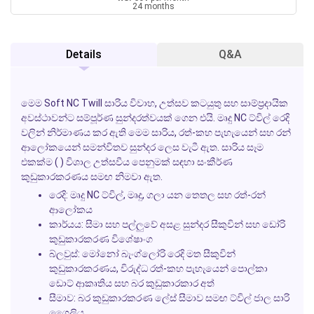
24 months
Details
Q&A
මෙම
Soft NC Twill
සාරිය විවාහ, උත්සව කටයුතු සහ සාම්ප්‍රදායික
අවස්ථාවන්ට සම්පූර්ණ සුන්දරත්වයක් ගෙන එයි. මෘදු NC ට්විල් රෙදි
වලින් නිර්මාණය කර ඇති මෙම සාරිය, රත්-කහ පැහැයෙන් සහ රන්
ආලෝකයෙන් සමන්විතව සුන්දර ලෙස වැටී ඇත. සාරිය සෑම
එකක්ම ( ) විශාල උත්සවීය පෙනුමක් සඳහා සංකීර්ණ
කුඩුකාරකරණය සමඟ නිමවා ඇත.
රෙදි:
මෘදු NC ට්විල්, මෘදු, ගලා යන තෙතල සහ රත්-රන්
ආලෝකය
කාර්යය:
සීමා සහ පල්ලුවේ අසළ සුන්දර සීකුවින් සහ ඩෝරි
කුඩුකාරකරණ විශේෂාංග
බ්ලවුස්:
මෝනෝ බැංග්ලෝරි රෙදි මත සීකුවින්
කුඩුකාරකරණය, විරුද්ධ රත්-කහ පැහැයෙන් පොල්කා
ඩොට් ආකෘතිය සහ බර කුඩුකාරකාර අත්
සීමාව:
බර කුඩුකාරකරණ ලේස් සීමාව සමඟ ට්විල් ජාල සාරි
ශෛලිය