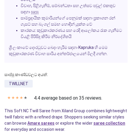
විවාහ, පිළිගැනීම්, සම්බන්ධතා සහ උත්සව පවුල් එකතුව
සඳහා සුදුසු
සාම්ප්‍රදායික කුමාරියන්ගේ පෙනුමක් සඳහා ප්‍රකාශන රන්
ගැසට් සහ බැංගල් සමඟ හොඳින් යුක්ත වේ
කාරකය:
කුඩුකාරකරණය සහ රෙදි ආලෝකය රැක ගැනීමට
වියළි පිරිසිදු කිරීම නිර්දේශිතයි
ශ්‍රී ලංකාවේ දොරටුවට බෙදා හැරීම සඳහා Kapruka හි මෙම
කුඩුකාරකරණ විවාහ සාරිය අන්තර්ජාලයෙන් මිලදී ගන්න.
සාප්පු කාණ්ඩවලට අයත්:
TWILLNET
4.4 average based on 35 reviews.
✭
✭
✭
✭
✭
This Soft NC Twill Saree from Xiland Group combines lightweight
twill fabric with a refined drape. Shoppers seeking similar styles
can browse
Amare sarees
or explore the wider
saree collection
for everyday and occasion wear.