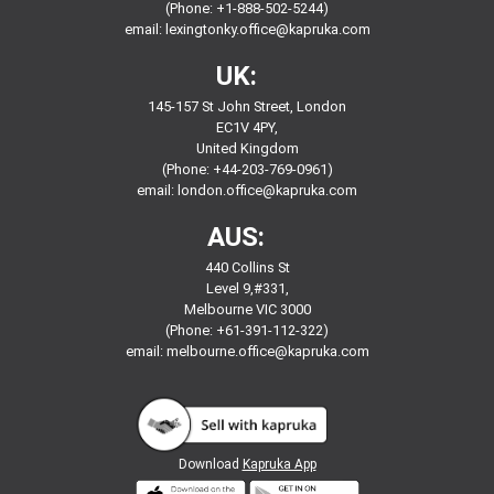
(Phone: +1-888-502-5244)
email:
lexingtonky.office@kapruka.com
UK:
145-157 St John Street, London
EC1V 4PY,
United Kingdom
(Phone: +44-203-769-0961)
email:
london.office@kapruka.com
AUS:
440 Collins St
Level 9,#331,
Melbourne VIC 3000
(Phone: +61-391-112-322)
email:
melbourne.office@kapruka.com
Download
Kapruka App