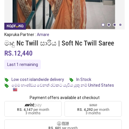
Kapruka Partner :
Amare
මෘදු Nc Twill සාරිය | Soft Nc Twill Saree
RS.12,440
Last 1 remaining
Low cost islandwide delivery
In Stock
මෙම භාණ්ඩය වෙනත් රටකට යැවිය යුතු නම් United States
Payment offers available at checkout
RS. 4,147
per month
RS. 4,292
per month
3 months
3 months
RS. 601
per month