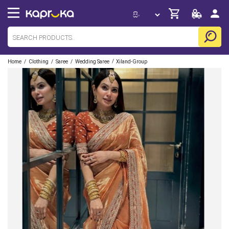
/
/
/
/
Home
Clothing
Saree
Wedding Saree
Xiland-Group