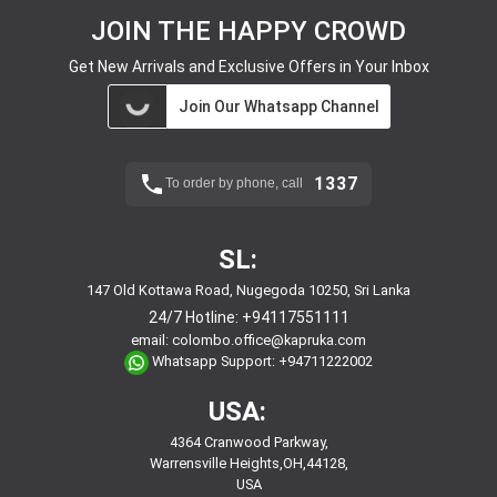
JOIN THE HAPPY CROWD
Get New Arrivals and Exclusive Offers in Your Inbox
Join Our Whatsapp Channel
1337
To order by phone, call
SL:
147 Old Kottawa Road, Nugegoda 10250, Sri Lanka
24/7 Hotline:
+94117551111
email:
colombo.office@kapruka.com
Whatsapp Support:
+94711222002
USA:
4364 Cranwood Parkway,
Warrensville Heights,OH,44128,
USA