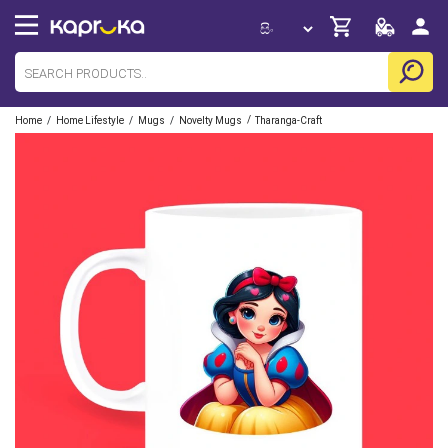
/
/
/
/
Home
Home Lifestyle
Mugs
Novelty Mugs
Tharanga-Craft