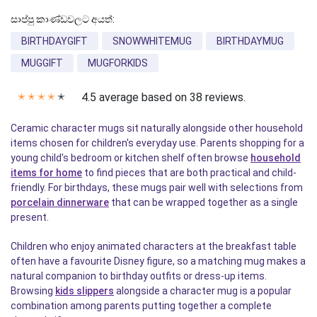
සාප්පු කාණ්ඩවලට අයත්:
BIRTHDAYGIFT
SNOWWHITEMUG
BIRTHDAYMUG
MUGGIFT
MUGFORKIDS
4.5 average based on 38 reviews.
✭
✭
✭
✭
✭
Ceramic character mugs sit naturally alongside other household
items chosen for children's everyday use. Parents shopping for a
young child's bedroom or kitchen shelf often browse
household
items for home
to find pieces that are both practical and child-
friendly. For birthdays, these mugs pair well with selections from
porcelain dinnerware
that can be wrapped together as a single
present.
Children who enjoy animated characters at the breakfast table
often have a favourite Disney figure, so a matching mug makes a
natural companion to birthday outfits or dress-up items.
Browsing
kids slippers
alongside a character mug is a popular
combination among parents putting together a complete