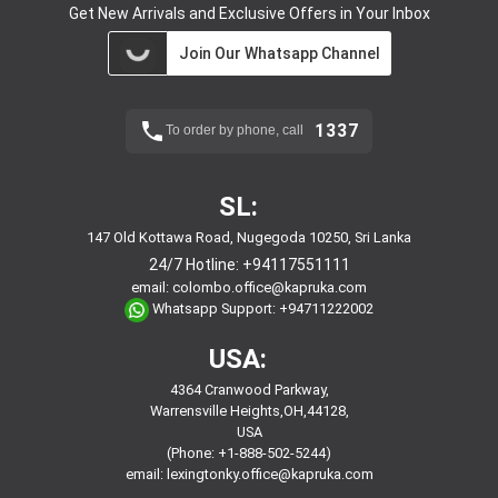
Get New Arrivals and Exclusive Offers in Your Inbox
Join Our Whatsapp Channel
1337
To order by phone, call
SL:
147 Old Kottawa Road, Nugegoda 10250, Sri Lanka
24/7 Hotline:
+94117551111
email:
colombo.office@kapruka.com
Whatsapp Support:
+94711222002
USA:
4364 Cranwood Parkway,
Warrensville Heights,OH,44128,
USA
(Phone: +1-888-502-5244)
email:
lexingtonky.office@kapruka.com