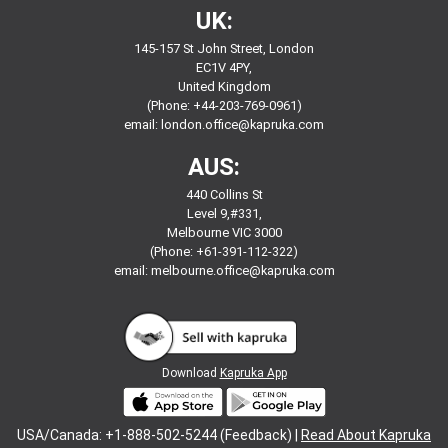
UK:
145-157 St John Street, London
EC1V 4PY,
United Kingdom
(Phone: +44-203-769-0961)
email:
london.office@kapruka.com
AUS:
440 Collins St
Level 9,#331,
Melbourne VIC 3000
(Phone: +61-391-112-322)
email:
melbourne.office@kapruka.com
Download
Kapruka App
USA/Canada: +1-888-502-5244 (Feedback) |
Read About Kapruka