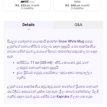
RS. 433
per month
RS. 448
per month
3 months
3 months
Details
Q&A
සියලුම සෝදානම් මායාකාරී කරන්න Snow White Mug සමඟ,
ළමුන්ගේ පානය කිරීමේ වේලාව සඳහා සුදුසුයි. මෙම ආකර්ෂණීය
නවතා මගින් ඔබේ ළමයාගේ දිනයට කතාන්දර සතුටක් ලබා දෙනු
ඇත.
කපිසිටිය: 11 oz (325 ml) - කිරි, කොකෝ, ජූස්, හෝ
උණුසුම් පානයන් සඳහා සුදුසුයි
ද්‍රව්‍ය: ප්‍රිමියම් ගැඹුරු සෙරමිකය - කුඩා අතට පහසු අල්ලා
ගැනීම
ළමුන් මෙම ආකර්ෂණීය කුඩු කුඩු සමඟ තමන්ගේ ප්‍රියතම පානයන්
රස විඳීමට ආසාවෙන් යුක්ත වනු ඇත. ශ්‍රී ලංකාවේ අන්තර්ජාල මිලදී
ගැනීම සඳහා ඔබේ ප්‍රථම තේරීම වන Kapruka හි ලබා ගත හැක.