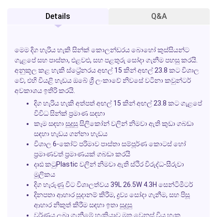
Details
Q&A
මෙම දිග හැරිය හැකි සින්ක් කොලන්ඩරය බොහෝ කුස්සියන්ට
ගැළපේ සහ පාස්තා, එළවළු, සහ පළතුරු සෝදා ගැනීම පහසු කරයි.
අනුකූල කළ හැකි ස්ට්‍රේනරය අඟල් 15 කින් අඟල් 23.8 කට විශාල
වේ, එහි වියළි හැඩය ඔබේ ශ්‍රී ලංකාවේ නිවසේ වටිනා කවුන්ටර්
අවකාශය ඉතිරි කරයි.
දිග හැරිය හැකි අත්පත් අඟල් 15 කින් අඟල් 23.8 කට ගැළපේ
විවිධ සින්ක් ප්‍රමාණ සඳහා
කෑම සඳහා සුදුසු සිලිකෝන් වලින් නිමවා ඇති කුඩා ගබඩා
සඳහා හැඩය ගන්නා හැඩය
විශාල 6-කෝට් පරිමාව පාස්තා සම්පූර්ණ කොටස් හෝ
ප්‍රමාණවත් ප්‍රමාණයක් ගබඩා කරයි
දෘඪ කටුPlastic වලින් නිමවා ඇති ස්ථිර විරුද්ධ-සීරුවා
මූලිකය
දිග හැරුණු විට විශාලත්වය 39L 26.5W 4.3H සෙන්ටිමීටර්
දිනපතා ආහාර සූදානම් කිරීම, ද්‍රව්‍ය සෝදා ගැනීම, සහ පිසූ
ආහාර නිකුත් කිරීම සඳහා ඉතා සුදුසු
වර්ණය ලබා ගැනීමේ හැකියාව මත වෙනස් විය හැක