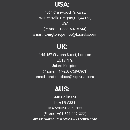
USA:
4364 Cranwood Parkway,
Warrensville Heights,OH,44128,
USA
(Phone: +1-888-502-5244)
email:
lexingtonky.office@kapruka.com
UK:
145-157 St John Street, London
EC1V 4PY,
United Kingdom
(Phone: +44-203-769-0961)
email:
london.office@kapruka.com
AUS:
440 Collins St
Level 9,#331,
Melbourne VIC 3000
(Phone: +61-391-112-322)
email:
melbourne.office@kapruka.com