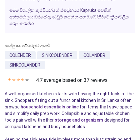
මෙම විශාලිත කුස්සියන්ගේ ස්ට්‍රේනරය Kapruka වෙතින්
අන්තර්ජාලය ඔස්සේ ඇණවුම් කරන්න සහ ඔබේ පිසීමේ ක්‍රියාවලිය
සරල කරන්න.
සාප්පු කාණ්ඩවලට අයත්:
COLENDER
SINKCOLENDER
COLANDER
SINKCOLANDER
4.7 average based on 37 reviews.
✭
✭
✭
✭
✭
A well-organised kitchen starts with having the right tools at the
sink. Shoppers fitting out a functional kitchen in Sri Lanka often
browse
household essentials online
for items that save space
and simplify daily prep work. Collapsible and adjustable kitchen
tools pair well with other
storage and organizers
designed for
compact kitchens and busy households.
Keeping the sink area tidy involves more than just straining and