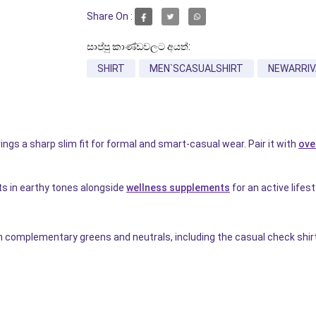
Share On :
සාප්පු කාණ්ඩවලට අයත්:
SHIRT
MEN`SCASUALSHIRT
NEWARRIV
gs a sharp slim fit for formal and smart-casual wear. Pair it with
ove
ts in earthy tones alongside
wellness supplements
for an active lifest
in complementary greens and neutrals, including the casual check shirt