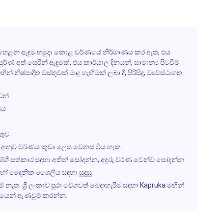
ම්-හෙළන ඇඳුම හමුදා කොළ වර්ණයේ නිර්මාණය කර ඇත, එය
්ණ අත් සෙරීන් ඇඳුමක්, එය කාර්යාල දිනයන්, සාමාන්‍ය පිටවීම්
නිෂ්පාදිත වස්තුවක් මෘදු හැඟීමක් ලබා දී, පිරිසිදු, ව්‍යවස්ථාගත
ෙන්
ඩය
තුව
ට අනුව වර්ණය කුඩා ලෙස වෙනස් විය හැක
ගී සත්කාර සඳහා අතින් සෝදන්න, අඳුරු වර්ණ වෙන්ව සෝදන්න
් හෝ දෛනික ශෛලිය සඳහා සුදුසු
නැත. ශ්‍රී ලංකාව පුරා වේගවත් බෙදාහැරීම සඳහා
Kapruka
මඟින්
ාලයෙන් ඇණවුම් කරන්න.