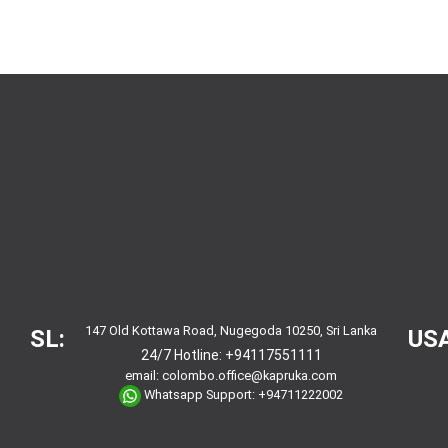
147 Old Kottawa Road, Nugegoda 10250, Sri Lanka
SL:
USA
24/7 Hotline:
+94117551111
email:
colombo.office@kapruka.com
Whatsapp Support:
+94711222002