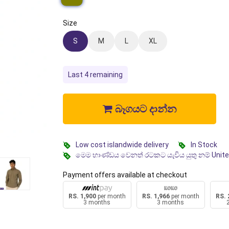
Size
S
M
L
XL
Last 4 remaining
බෑගයට දාන්න
Low cost islandwide delivery
In Stock
මෙම භාණ්ඩය වෙනත් රටකට යැවිය යුතු නම් Unit
Payment offers available at checkout
RS. 1,900
per month
RS. 1,966
per month
RS. 
3 months
3 months