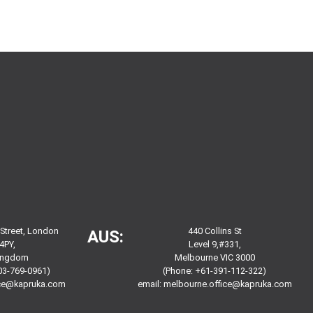
 Street, London
440 Collins St
AUS:
4PY,
Level 9,#331,
Kingdom
Melbourne VIC 3000
03-769-0961)
(Phone: +61-391-112-322)
ice@kapruka.com
email:
melbourne.office@kapruka.com