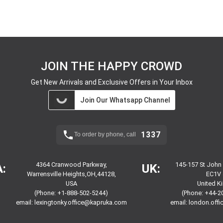
JOIN THE HAPPY CROWD
Get New Arrivals and Exclusive Offers in Your Inbox
Join Our Whatsapp Channel
1337
To order by phone, call
4364 Cranwood Parkway,
145-157 St John
:
UK:
Warrensville Heights,OH,44128,
EC1V 
USA
United 
(Phone: +1-888-502-5244)
(Phone: +44-2
email:
lexingtonky.office@kapruka.com
email:
london.off