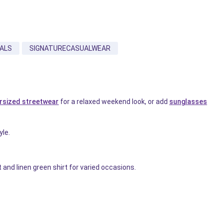
ALS
SIGNATURECASUALWEAR
rsized streetwear
for a relaxed weekend look, or add
sunglasses
yle.
 and linen green shirt for varied occasions.