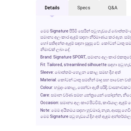
Details
Specs
Q&A
මෙම
Signature
පිරිමි සෙරීන් පටු හැඩයේ බොත්ත
සමාන්‍ය අලංකාර ඇඳුම් සඳහා නිර්මාණය කර ඇත. සම්පූර
හෝ සතිඅන්ත ඇඳුම් සඳහා සුදුසු වේ. කෝටන් ධාතු සමඟින් 
නිමාවක් ලබා දේ.
Brand:
Signature SPORT, සමාන්‍ය අලංකාර එකතුව
Fit:
Tailored, streamlined silhouette සඳහා පටු හැ
Sleeve:
බොත්තම්-හෙළන කොළ සමඟ දිග අත්
Material:
කෝටන් ධාතු සමඟින් මෘදු සහ පාවෙන වස්
Colour:
හමුදා කොළ, පෙන්වා ඇති පරිදි; වාසනාවක
Care:
සමාන වර්ණ සමඟ යන්ත්‍රයෙන් සෝදන්න, නිරෝ
Occasion:
සමාන්‍ය අලංකාර පිටවීම්, කාර්යාල ඇඳුම
Note:
මෙම අයිතමය සඳහා හුවමාරු නැත, ආපසු ගෙවීම් 
මෙම
Signature
පටු හැඩයේ දිග අත් ඇඳුම අන්තර්ජ